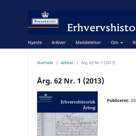
Nyeste
Arkiver
Meddelelser
Om
R
Startside
/
Arkiver
/
Årg. 62 Nr. 1 (2013)
Årg. 62 Nr. 1 (2013)
Publiceret:
20