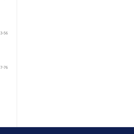
33-56
57-76