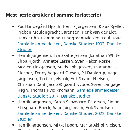
Mest læste artikler af samme forfatter(e)
Poul Lindegård Hjorth, Henrik Jørgensen, Klaus Kjøller,
Preben Meulengracht Sørensen, Henk van der Liet,
Hans Kuhn, Flemming Lundgreen-Nielsen, Poul Houe,
Samlede anmeldelser
,
Danske Studier: 1993: Danske
Studier
Henrik Jørgensen, Eva Skafte Jensen, Jonathan White,
Ebba Hjorth, Annette Lassen, Sven Hakon Rossel,
Morten Fink-Jensen, Mads Sohl Jessen, Marianne T.
Stecher, Tonny Aagaard Olesen, Pil Dahlerup, Aage
Jørgensen, Torben Jelsbak, Erik Skyum-Nielsen,
Christian Dahl, Jacob Ølgaard Nyboe, Søren Langager
Høgh, Thomas Hvid Kromann,
Samlede anmeldelser
,
Danske Studier: 2017: Danske Studier
Henrik Jørgensen, Karen Skovgaard-Petersen, Simon
Skovgaard Boeck, Aage Jørgensen, Erik Svendsen,
Samlede anmeldelser
,
Danske Studier: 2023: Danske
Studier
Henrik Jørgensen, Mikkel Bogh, Marita Akhøj Nielsen,