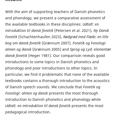
With the aim of supporting teachers of Danish phonetics
and phonology, we present a comparative assessment of
the available textbooks in these disciplines:
Udtalt: en
in
troduktion til dansk fonetik
(Petersen et al. 2021)
,
Ny Dansk
Fonetik
(Schachtenhaufen 2023),
Rødgrød med Fløde: en lille
bog om dansk fonetik
(Grønnum 2007)
, Fonetik og
Fonologi:
almen og dansk
(Grønnum 2005) and
Sprog og Lyd: elementær
dansk fone
tik
(Heger 1981). Our comparison reveals good
introductions to some topics in Danish phonetics and
phonology and poor introductions to other topics. In
particular, we find it problematic that none of the available
textbooks contains a thorough introduction to the acoustics
of Danish speech sounds. We conclude that
Fonetik og
Fonologi: almen og
dansk
presents the most thorough
introduction to Danish phonetics and phonology while
Udtalt: en introduktion til dansk fonetik
presents the most
pedagogical introduction.