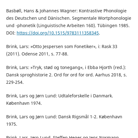
Basbøll, Hans & Johannes Wagner: Kontrastive Phonologie
des Deutschen und Dänischen. Segmentale Wortphonologie
und -phonetik (Linguistische Arbeiten 160). Tübingen 1985.
DOI:
https://doi.org/10.1515/9783111358345
.
Brink, Lars: »Otto Jespersen som Fonetiker«, i: Rask 33
(2011). Odense 2011, s. 77-88.
Brink, Lars: »Tryk, stød og tonegang«, i Ebba Hjorth (red.):
Dansk sproghistorie 2. Ord for ord for ord. Aarhus 2018, s.
229-254.
Brink, Lars og Jørn Lund: Udtaleforskelle i Danmark.
København 1974.
Brink, Lars og Jørn Lund: Dansk Rigsmål 1-2. København
1975.
Brink, Lars, Jørn Lund, Steffen Heger og Jens Normann