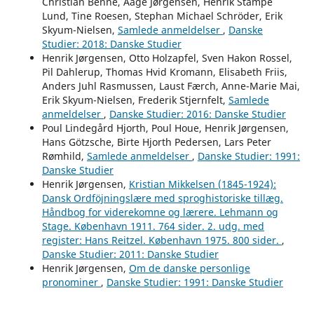
Christian Benne, Aage Jørgensen, Henrik Stampe
Lund, Tine Roesen, Stephan Michael Schröder, Erik
Skyum-Nielsen,
Samlede anmeldelser
,
Danske
Studier: 2018: Danske Studier
Henrik Jørgensen, Otto Holzapfel, Sven Hakon Rossel,
Pil Dahlerup, Thomas Hvid Kromann, Elisabeth Friis,
Anders Juhl Rasmussen, Laust Færch, Anne-Marie Mai,
Erik Skyum-Nielsen, Frederik Stjernfelt,
Samlede
anmeldelser
,
Danske Studier: 2016: Danske Studier
Poul Lindegård Hjorth, Poul Houe, Henrik Jørgensen,
Hans Götzsche, Birte Hjorth Pedersen, Lars Peter
Rømhild,
Samlede anmeldelser
,
Danske Studier: 1991:
Danske Studier
Henrik Jørgensen,
Kristian Mikkelsen (1845-1924):
Dansk Ordföjningslære med sproghistoriske tillæg.
Håndbog for viderekomne og lærere. Lehmann og
Stage. København 1911. 764 sider. 2. udg. med
register: Hans Reitzel. København 1975. 800 sider.
,
Danske Studier: 2011: Danske Studier
Henrik Jørgensen,
Om de danske personlige
pronominer
,
Danske Studier: 1991: Danske Studier