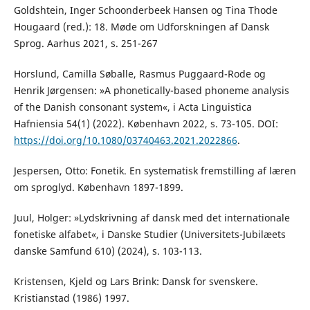
Goldshtein, Inger Schoonderbeek Hansen og Tina Thode
Hougaard (red.): 18. Møde om Udforskningen af Dansk
Sprog. Aarhus 2021, s. 251-267
Horslund, Camilla Søballe, Rasmus Puggaard-Rode og
Henrik Jørgensen: »A phonetically-based phoneme analysis
of the Danish consonant system«, i Acta Linguistica
Hafniensia 54(1) (2022). København 2022, s. 73-105. DOI:
https://doi.org/10.1080/03740463.2021.2022866
.
Jespersen, Otto: Fonetik. En systematisk fremstilling af læren
om sproglyd. København 1897-1899.
Juul, Holger: »Lydskrivning af dansk med det internationale
fonetiske alfabet«, i Danske Studier (Universitets-Jubilæets
danske Samfund 610) (2024), s. 103-113.
Kristensen, Kjeld og Lars Brink: Dansk for svenskere.
Kristianstad (1986) 1997.