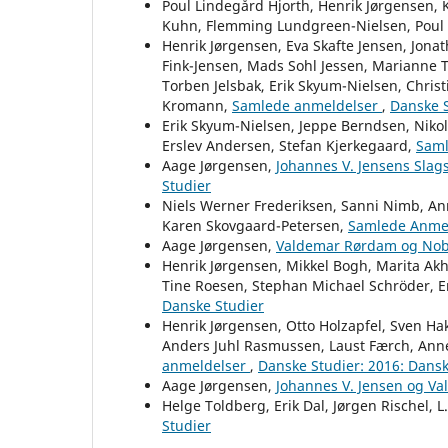
Poul Lindegård Hjorth, Henrik Jørgensen, 
Kuhn, Flemming Lundgreen-Nielsen, Poul
Henrik Jørgensen, Eva Skafte Jensen, Jona
Fink-Jensen, Mads Sohl Jessen, Marianne T
Torben Jelsbak, Erik Skyum-Nielsen, Chri
Kromann,
Samlede anmeldelser
,
Danske S
Erik Skyum-Nielsen, Jeppe Berndsen, Nikol
Erslev Andersen, Stefan Kjerkegaard,
Saml
Aage Jørgensen,
Johannes V. Jensens Slag
Studier
Niels Werner Frederiksen, Sanni Nimb, An
Karen Skovgaard-Petersen,
Samlede Anme
Aage Jørgensen,
Valdemar Rørdam og Nob
Henrik Jørgensen, Mikkel Bogh, Marita Ak
Tine Roesen, Stephan Michael Schröder, E
Danske Studier
Henrik Jørgensen, Otto Holzapfel, Sven Ha
Anders Juhl Rasmussen, Laust Færch, Anne-
anmeldelser
,
Danske Studier: 2016: Dansk
Aage Jørgensen,
Johannes V. Jensen og Va
Helge Toldberg, Erik Dal, Jørgen Rischel, 
Studier