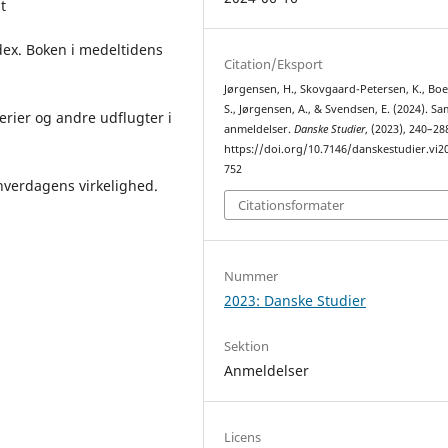
st
dex. Boken i medeltidens
Citation/Eksport
Jørgensen, H., Skovgaard-Petersen, K., Boec
S., Jørgensen, A., & Svendsen, E. (2024). S
erier og andre udflugter i
anmeldelser.
Danske Studier
, (2023), 240–28
https://doi.org/10.7146/danskestudier.vi2
752
hverdagens virkelighed.
Citationsformater
Nummer
2023: Danske Studier
Sektion
Anmeldelser
Licens