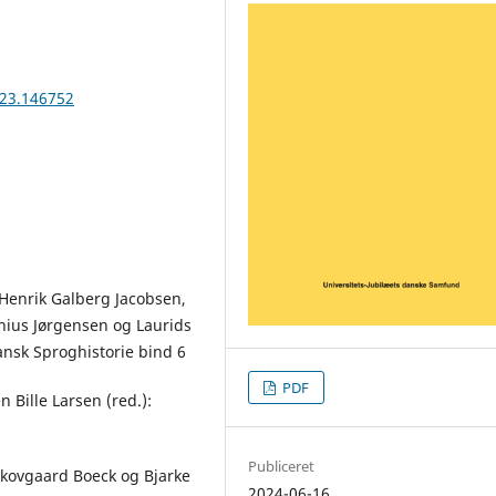
023.146752
 Henrik Galberg Jacobsen,
nius Jørgensen og Laurids
Dansk Sproghistorie bind 6
PDF
 Bille Larsen (red.):
Publiceret
Skovgaard Boeck og Bjarke
2024-06-16