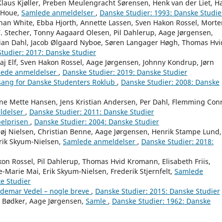
Klaus Kjøller, Preben Meulengracht Sørensen, Henk van der Liet, H
 Houe,
Samlede anmeldelser
,
Danske Studier: 1993: Danske Studie
than White, Ebba Hjorth, Annette Lassen, Sven Hakon Rossel, Mort
. Stecher, Tonny Aagaard Olesen, Pil Dahlerup, Aage Jørgensen,
stian Dahl, Jacob Ølgaard Nyboe, Søren Langager Høgh, Thomas Hvi
tudier: 2017: Danske Studier
aj Elf, Sven Hakon Rossel, Aage Jørgensen, Johnny Kondrup, Jørn
ede anmeldelser
,
Danske Studier: 2019: Danske Studier
sang for Danske Studenters Roklub
,
Danske Studier: 2008: Danske
ne Mette Hansen, Jens Kristian Andersen, Per Dahl, Flemming Con
ldelser
,
Danske Studier: 2011: Danske Studier
elprisen
,
Danske Studier: 2004: Danske Studier
høj Nielsen, Christian Benne, Aage Jørgensen, Henrik Stampe Lund,
rik Skyum-Nielsen,
Samlede anmeldelser
,
Danske Studier: 2018:
kon Rossel, Pil Dahlerup, Thomas Hvid Kromann, Elisabeth Friis,
Marie Mai, Erik Skyum-Nielsen, Frederik Stjernfelt,
Samlede
e Studier
ldemar Vedel – nogle breve
,
Danske Studier: 2015: Danske Studier
L. Bødker, Aage Jørgensen,
Samle
,
Danske Studier: 1962: Danske