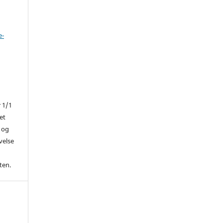
e-
r 1/1
et
 og
ivelse
ten.