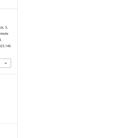
k, S.
amlede
8.
023.146