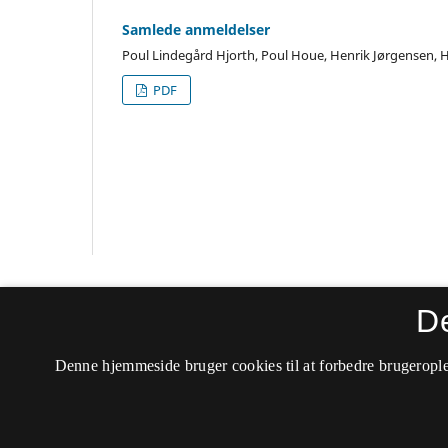
Samlede anmeldelser
Poul Lindegård Hjorth, Poul Houe, Henrik Jørgensen, H
PDF
Danske Studier
D
ISSN 0106-4525 (Trykt)
Denne hjemmeside bruger cookies til at forbedre brugerople
ISSN 2246-8323 (Online)
Tilgængelighedserklæring