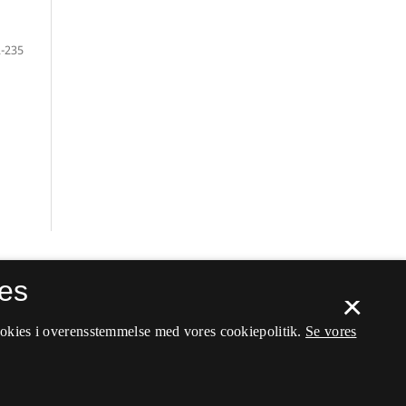
-235
es
×
ookies i overensstemmelse med vores cookiepolitik.
Se vores