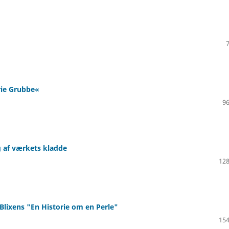
rie Grubbe«
96
g af værkets kladde
128
Blixens "En Historie om en Perle"
154