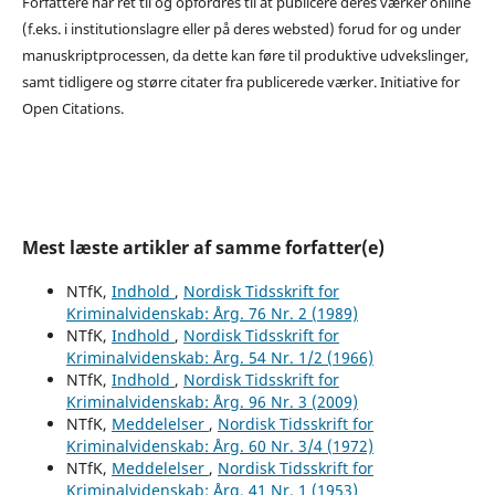
Forfattere har ret til og opfordres til at publicere deres værker online
(f.eks. i institutionslagre eller på deres websted) forud for og under
manuskriptprocessen, da dette kan føre til produktive udvekslinger,
samt tidligere og større citater fra publicerede værker. Initiative for
Open Citations.
Mest læste artikler af samme forfatter(e)
NTfK,
Indhold
,
Nordisk Tidsskrift for
Kriminalvidenskab: Årg. 76 Nr. 2 (1989)
NTfK,
Indhold
,
Nordisk Tidsskrift for
Kriminalvidenskab: Årg. 54 Nr. 1/2 (1966)
NTfK,
Indhold
,
Nordisk Tidsskrift for
Kriminalvidenskab: Årg. 96 Nr. 3 (2009)
NTfK,
Meddelelser
,
Nordisk Tidsskrift for
Kriminalvidenskab: Årg. 60 Nr. 3/4 (1972)
NTfK,
Meddelelser
,
Nordisk Tidsskrift for
Kriminalvidenskab: Årg. 41 Nr. 1 (1953)