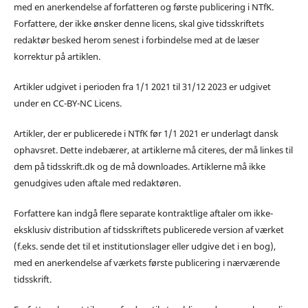
med en anerkendelse af forfatteren og første publicering i NTfK.
Forfattere, der ikke ønsker denne licens, skal give tidsskriftets
redaktør besked herom senest i forbindelse med at de læser
korrektur på artiklen.
Artikler udgivet i perioden fra 1/1 2021 til 31/12 2023 er udgivet
under en CC-BY-NC Licens.
Artikler, der er publicerede i NTfK før 1/1 2021 er underlagt dansk
ophavsret. Dette indebærer, at artiklerne må citeres, der må linkes til
dem på tidsskrift.dk og de må downloades. Artiklerne må ikke
genudgives uden aftale med redaktøren.
Forfattere kan indgå flere separate kontraktlige aftaler om ikke-
eksklusiv distribution af tidsskriftets publicerede version af værket
(f.eks. sende det til et institutionslager eller udgive det i en bog),
med en anerkendelse af værkets første publicering i nærværende
tidsskrift.