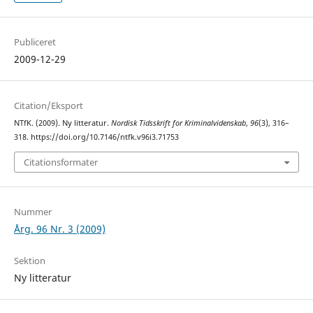
Publiceret
2009-12-29
Citation/Eksport
NTfK. (2009). Ny litteratur.
Nordisk Tidsskrift for Kriminalvidenskab
,
96
(3), 316–
318. https://doi.org/10.7146/ntfk.v96i3.71753
Citationsformater
Nummer
Årg. 96 Nr. 3 (2009)
Sektion
Ny litteratur