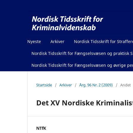
Nyeste
Arkiver
Nordisk Tidsskrift for Straffer
Nordisk Tidsskrift for Fængselsvæsen og praktisk St
Nordisk Tidsskrift for Fængselsvæsen og øvrige pen
Startside
/
Arkiver
/
Årg. 96 Nr. 2 (2009)
/
Andet
Det XV Nordiske Kriminali
NTfK