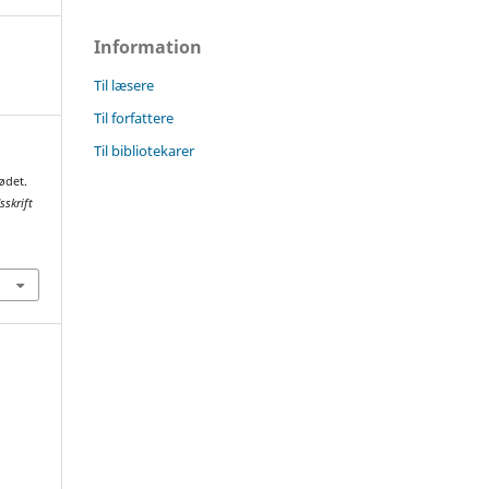
Information
Til læsere
Til forfattere
Til bibliotekarer
ødet.
sskrift