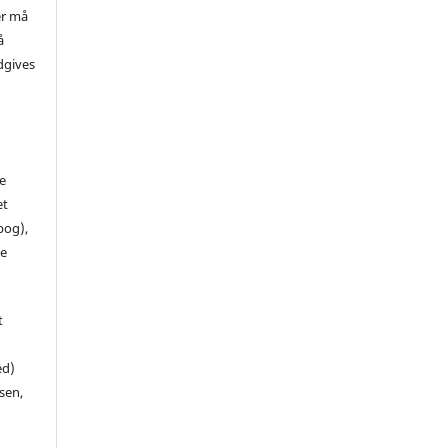
er må
å
dgives
de
et
 bog),
te
t
ed)
sen,