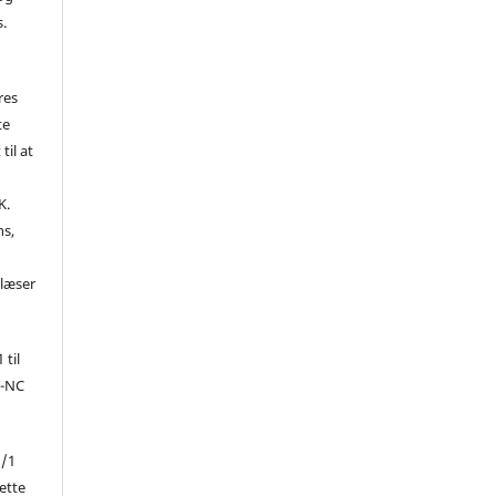
s.
res
te
til at
K.
ns,
d
 læser
 til
Y-NC
1/1
ette