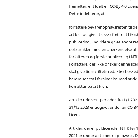
fremefter, er tildelt en CC-By 4.0 Licen
Dette indebærer, at
forfattere bevarer ophavsretten til de
artikler og giver tidsskriftet ret til førs
publicering. Endvidere gives andre ret 
dele artiklen med en anerkendelse af
forfatteren og første publicering i NTf
Forfattere, der ikke ønsker denne lice
skal give tidsskriftets redaktør beske
herom senest i forbindelse med at de
korrektur på artiklen.
Artikler udgivet i perioden fra 1/1 2021
31/12 2023 er udgivet under en CC-B
Licens.
Artikler, der er publicerede i NTfK før 
2021 er underlagt dansk ophavsret. D