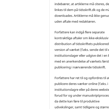
indebærer, at artiklerne må citeres, d
linkes til dem på tidsskrift.dk og de m
downloades. Artiklerne må ikke genu
uden aftale med redaktøren.
Forfattere kan indgå flere separate
kontraktlige aftaler om ikke-eksklusiv
distribution af tidsskriftets publicere
version af værket (f.eks. sende det til 
institutionslager eller udgive det i en
med en anerkendelse af værkets førs
publicering i nærværende tidsskrift.
Forfattere har ret til og opfordres til a
publicere deres værker online (f.eks. i
institutionslagre eller på deres webst
forud for og under manuskriptproces
da dette kan føre til produktive
udvekslinger, samt tidligere og større