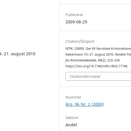
Publiceret
2009-08-29
Citation/Eksport
NTfK. (2009). Det XV Nordiske Kriminalistm
9.-21. august 2010
København 19.-21. august 2010.
Nordisk Tid
for Kriminalvidenskab
,
96
(2), 223–224.
https://doi.org/10.7146/ntfk.v96i2.71746
Citationsformater
Nummer
Årg. 96 Nr. 2 (2009)
Sektion
Andet