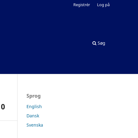
Registrér
Log på
Søg
Sprog
10
English
Dansk
Svenska