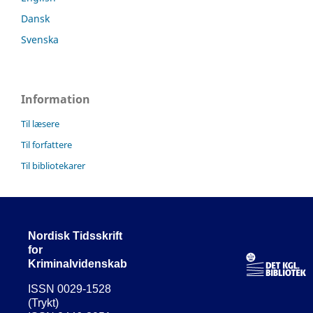
Dansk
Svenska
Information
Til læsere
Til forfattere
Til bibliotekarer
Nordisk Tidsskrift
for
Kriminalvidenskab
ISSN 0029-1528
(Trykt)