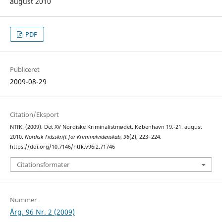
august 2010
PDF
Publiceret
2009-08-29
Citation/Eksport
NTfK. (2009). Det XV Nordiske Kriminalistmødet. København 19.-21. august
2010.
Nordisk Tidsskrift for Kriminalvidenskab
,
96
(2), 223–224.
https://doi.org/10.7146/ntfk.v96i2.71746
Citationsformater
Nummer
Årg. 96 Nr. 2 (2009)