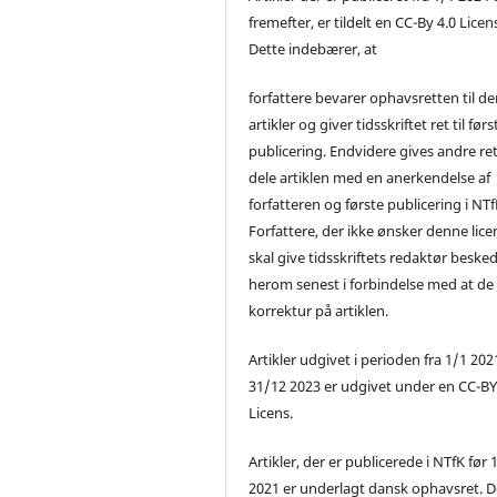
fremefter, er tildelt en CC-By 4.0 Licen
Dette indebærer, at
forfattere bevarer ophavsretten til de
artikler og giver tidsskriftet ret til førs
publicering. Endvidere gives andre ret 
dele artiklen med en anerkendelse af
forfatteren og første publicering i NTf
Forfattere, der ikke ønsker denne lice
skal give tidsskriftets redaktør beske
herom senest i forbindelse med at de
korrektur på artiklen.
Artikler udgivet i perioden fra 1/1 2021
31/12 2023 er udgivet under en CC-B
Licens.
Artikler, der er publicerede i NTfK før 
2021 er underlagt dansk ophavsret. D