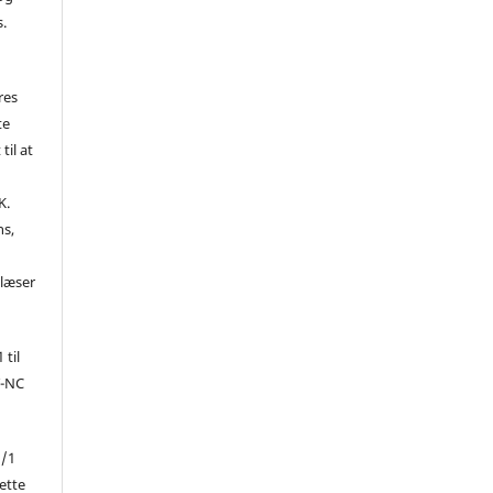
s.
res
te
til at
K.
ns,
d
 læser
 til
Y-NC
1/1
ette