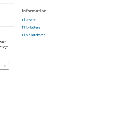
Information
Til læsere
Til forfattere
Til bibliotekarer
ødet.
sskrift