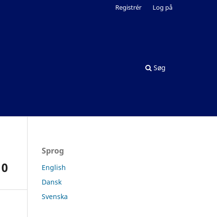
Registrér
Log på
Søg
Sprog
10
English
Dansk
Svenska