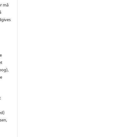
er må
å
dgives
de
et
 bog),
te
t
ed)
sen,