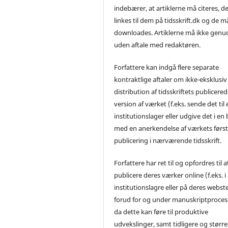
indebærer, at artiklerne må citeres, d
linkes til dem på tidsskrift.dk og de m
downloades. Artiklerne må ikke genu
uden aftale med redaktøren.
Forfattere kan indgå flere separate
kontraktlige aftaler om ikke-eksklusiv
distribution af tidsskriftets publicere
version af værket (f.eks. sende det til 
institutionslager eller udgive det i en
med en anerkendelse af værkets førs
publicering i nærværende tidsskrift.
Forfattere har ret til og opfordres til a
publicere deres værker online (f.eks. i
institutionslagre eller på deres webst
forud for og under manuskriptproces
da dette kan føre til produktive
udvekslinger, samt tidligere og større