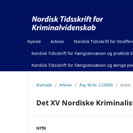
Nyeste
Arkiver
Nordisk Tidsskrift for Straffer
Nordisk Tidsskrift for Fængselsvæsen og praktisk St
Nordisk Tidsskrift for Fængselsvæsen og øvrige pen
Startside
/
Arkiver
/
Årg. 96 Nr. 2 (2009)
/
Andet
Det XV Nordiske Kriminali
NTfK