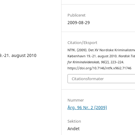
Publiceret
2009-08-29
Citation/Eksport
NTfK. (2009). Det XV Nordiske Kriminalistm
9.-21. august 2010
København 19.-21. august 2010.
Nordisk Tid
for Kriminalvidenskab
,
96
(2), 223–224.
https://doi.org/10.7146/ntfk.v96i2.71746
Citationsformater
Nummer
Årg. 96 Nr. 2 (2009)
Sektion
Andet