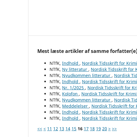
Mest læste artikler af samme forfatter(e
NTfK,
Indhold
,
Nordisk Tidsskrift for Krim
NTfK,
Ny litteratur
,
Nordisk Tidsskrift for
NTfK,
Nyudkommen litteratur
,
Nordisk Tid
NTfK,
Indhold
,
Nordisk Tidsskrift for Krim
NTfK,
Nr. 1/2025
,
Nordisk Tidsskrift for K
NTfK,
Kolofon
,
Nordisk Tidsskrift for Krim
NTfK,
Nyudkommen litteratur
,
Nordisk Tid
NTfK,
Meddelelser
,
Nordisk Tidsskrift for
NTfK,
Indhold
,
Nordisk Tidsskrift for Krim
NTfK,
Indhold
,
Nordisk Tidsskrift for Krim
<<
<
11
12
13
14
15
16
17
18
19
20
>
>>