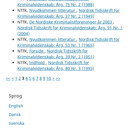
Kriminalvidenskab: Årg. 75 Nr. 2 (1988)
NTfK,
Nyudkommen litteratur
,
Nordisk Tidsskrift for
Kriminalvidenskab: Årg. 37 Nr. 2 (1949)
NTfK,
De Nordiske Kriminalistforeninger år 2003
,
Nordisk Tidsskrift for Kriminalvidenskab: Årg. 91 Nr. 1
(2004)
NTfK,
Nyudkommen litteratur
,
Nordisk Tidsskrift for
Kriminalvidenskab: Årg. 53 Nr. 1 (1965)
NTfK,
Forside
,
Nordisk Tidsskrift for
Kriminalvidenskab: Årg. 39 Nr. 2 (1951)
NTfK,
Indhold
,
Nordisk Tidsskrift for
Kriminalvidenskab: Årg. 80 Nr. 3 (1993)
<<
<
1
2
3
4
5
6
7
8
9
10
>
>>
Sprog
English
Dansk
Svenska