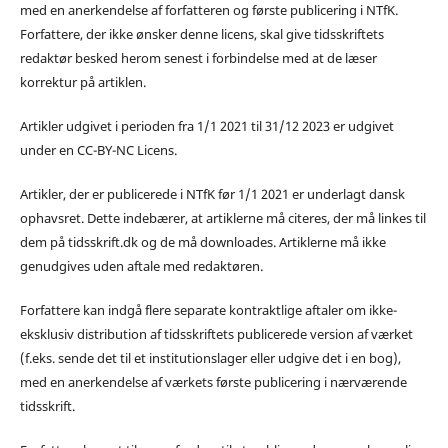
med en anerkendelse af forfatteren og første publicering i NTfK.
Forfattere, der ikke ønsker denne licens, skal give tidsskriftets
redaktør besked herom senest i forbindelse med at de læser
korrektur på artiklen.
Artikler udgivet i perioden fra 1/1 2021 til 31/12 2023 er udgivet
under en CC-BY-NC Licens.
Artikler, der er publicerede i NTfK før 1/1 2021 er underlagt dansk
ophavsret. Dette indebærer, at artiklerne må citeres, der må linkes til
dem på tidsskrift.dk og de må downloades. Artiklerne må ikke
genudgives uden aftale med redaktøren.
Forfattere kan indgå flere separate kontraktlige aftaler om ikke-
eksklusiv distribution af tidsskriftets publicerede version af værket
(f.eks. sende det til et institutionslager eller udgive det i en bog),
med en anerkendelse af værkets første publicering i nærværende
tidsskrift.