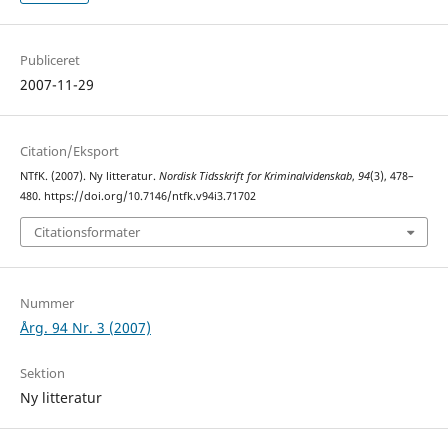
Publiceret
2007-11-29
Citation/Eksport
NTfK. (2007). Ny litteratur.
Nordisk Tidsskrift for Kriminalvidenskab
,
94
(3), 478–
480. https://doi.org/10.7146/ntfk.v94i3.71702
Citationsformater
Nummer
Årg. 94 Nr. 3 (2007)
Sektion
Ny litteratur