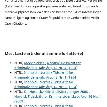
Forfattere har ret til og opfordres til at publicere deres værker online
(f.eks. i institutionslagre eller på deres websted) forud for og under
manuskriptprocessen, da dette kan føre til produktive udvekslinger,
samt tidligere og større citater fra publicerede værker. Initiative for
Open Citations.
Mest læste artikler af samme forfatter(e)
NTfK,
Meddelelser
,
Nordisk Tidsskrift for
Kriminalvidenskab: Årg. 42 Nr. 4 (1954)
NTfK,
Indhold
,
Nordisk Tidsskrift for
Kriminalvidenskab: Årg. 42 Nr. 1 (1954)
NTfK,
Indhold
,
Nordisk Tidsskrift for
Kriminalvidenskab: Årg. 42 Nr. 2 (1954)
NTfK,
De Nordiske Kriminalistforeninger 2008
,
Nordisk Tidsskrift for Kriminalvidenskab: Årg. 96 Nr. 1
(2009)
NTfK,
Indhold
,
Nordisk Tidsskrift for