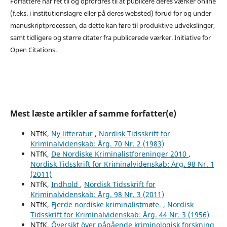
Forfattere har ret til og opfordres til at publicere deres værker online
(f.eks. i institutionslagre eller på deres websted) forud for og under
manuskriptprocessen, da dette kan føre til produktive udvekslinger,
samt tidligere og større citater fra publicerede værker. Initiative for
Open Citations.
Mest læste artikler af samme forfatter(e)
NTfK,
Ny litteratur
,
Nordisk Tidsskrift for
Kriminalvidenskab: Årg. 70 Nr. 2 (1983)
NTfK,
De Nordiske Kriminalistforeninger 2010
,
Nordisk Tidsskrift for Kriminalvidenskab: Årg. 98 Nr. 1
(2011)
NTfK,
Indhold
,
Nordisk Tidsskrift for
Kriminalvidenskab: Årg. 98 Nr. 3 (2011)
NTfK,
Fjerde nordiske kriminalistmøte.
,
Nordisk
Tidsskrift for Kriminalvidenskab: Årg. 44 Nr. 3 (1956)
NTfK,
Översikt över pågående kriminologisk forskning