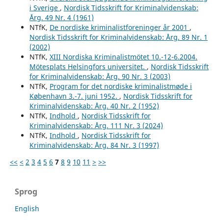
i Sverige
,
Nordisk Tidsskrift for Kriminalvidenskab:
Årg. 49 Nr. 4 (1961)
NTfK,
De nordiske kriminalistforeninger år 2001
,
Nordisk Tidsskrift for Kriminalvidenskab: Årg. 89 Nr. 1
(2002)
NTfK,
XIII Nordiska Kriminalistmötet 10.-12-6.2004.
Mötesplats Helsingfors universitet.
,
Nordisk Tidsskrift
for Kriminalvidenskab: Årg. 90 Nr. 3 (2003)
NTfK,
Program for det nordiske kriminalistmøde i
København 3.-7. juni 1952.
,
Nordisk Tidsskrift for
Kriminalvidenskab: Årg. 40 Nr. 2 (1952)
NTfK,
Indhold
,
Nordisk Tidsskrift for
Kriminalvidenskab: Årg. 111 Nr. 3 (2024)
NTfK,
Indhold
,
Nordisk Tidsskrift for
Kriminalvidenskab: Årg. 84 Nr. 3 (1997)
<<
<
2
3
4
5
6
7
8
9
10
11
>
>>
Sprog
English