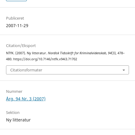
Publiceret
2007-11-29
Citation/Eksport
NTfK. (2007). Ny litteratur.
Nordisk Tidsskrift for Kriminalvidenskab
,
94
(3), 478–
480. https://doi.org/10.7146/ntfk.v94i3.71702
Citationsformater
Nummer
Årg. 94 Nr. 3 (2007)
Sektion
Ny litteratur