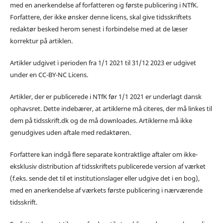
med en anerkendelse af forfatteren og første publicering i NTfK.
Forfattere, der ikke ønsker denne licens, skal give tidsskriftets
redaktør besked herom senest i forbindelse med at de læser
korrektur på artiklen.
Artikler udgivet i perioden fra 1/1 2021 til 31/12 2023 er udgivet
under en CC-BY-NC Licens.
Artikler, der er publicerede i NTfK før 1/1 2021 er underlagt dansk
ophavsret. Dette indebærer, at artiklerne må citeres, der må linkes til
dem på tidsskrift.dk og de må downloades. Artiklerne må ikke
genudgives uden aftale med redaktøren.
Forfattere kan indgå flere separate kontraktlige aftaler om ikke-
eksklusiv distribution af tidsskriftets publicerede version af værket
(f.eks. sende det til et institutionslager eller udgive det i en bog),
med en anerkendelse af værkets første publicering i nærværende
tidsskrift.