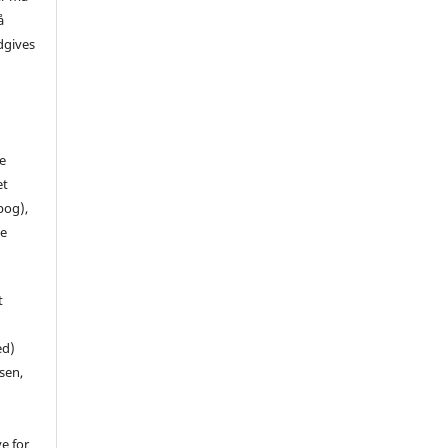
å
dgives
de
et
 bog),
te
t
ed)
sen,
ve for