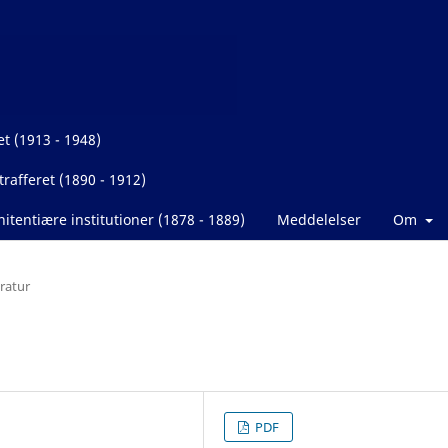
et (1913 - 1948)
rafferet (1890 - 1912)
itentiære institutioner (1878 - 1889)
Meddelelser
Om
eratur
PDF