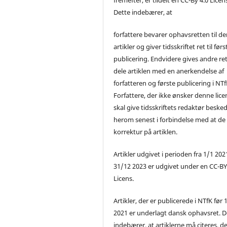
Dette indebærer, at
forfattere bevarer ophavsretten til de
artikler og giver tidsskriftet ret til førs
publicering. Endvidere gives andre ret 
dele artiklen med en anerkendelse af
forfatteren og første publicering i NTf
Forfattere, der ikke ønsker denne lice
skal give tidsskriftets redaktør beske
herom senest i forbindelse med at de
korrektur på artiklen.
Artikler udgivet i perioden fra 1/1 2021
31/12 2023 er udgivet under en CC-B
Licens.
Artikler, der er publicerede i NTfK før 
2021 er underlagt dansk ophavsret. D
indebærer, at artiklerne må citeres, d