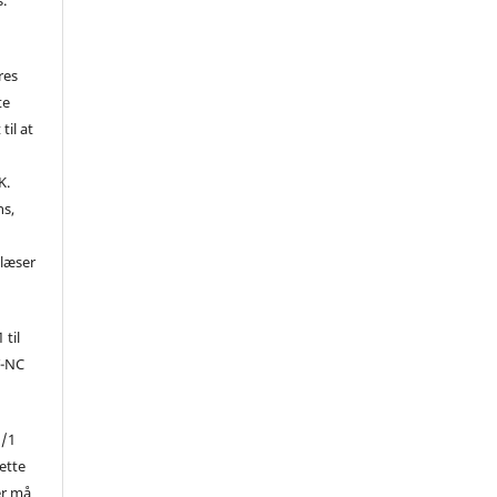
res
te
til at
K.
ns,
d
 læser
 til
Y-NC
1/1
ette
er må