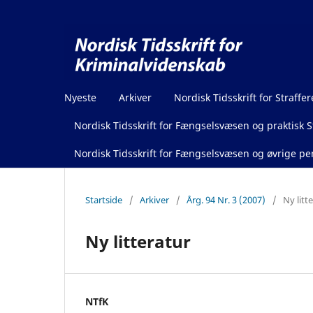
Nyeste
Arkiver
Nordisk Tidsskrift for Straffer
Nordisk Tidsskrift for Fængselsvæsen og praktisk St
Nordisk Tidsskrift for Fængselsvæsen og øvrige pen
Startside
/
Arkiver
/
Årg. 94 Nr. 3 (2007)
/
Ny litt
Ny litteratur
NTfK