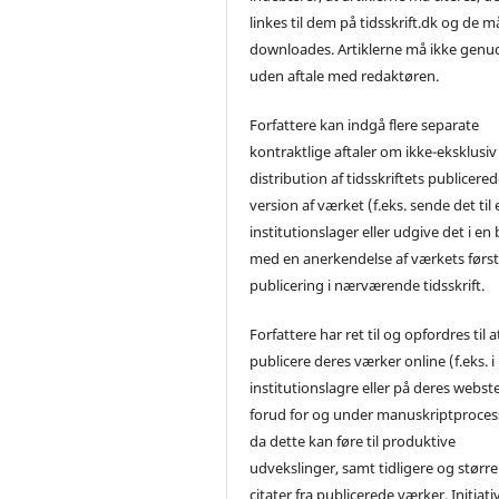
linkes til dem på tidsskrift.dk og de m
downloades. Artiklerne må ikke genu
uden aftale med redaktøren.
Forfattere kan indgå flere separate
kontraktlige aftaler om ikke-eksklusiv
distribution af tidsskriftets publicere
version af værket (f.eks. sende det til 
institutionslager eller udgive det i en
med en anerkendelse af værkets førs
publicering i nærværende tidsskrift.
Forfattere har ret til og opfordres til a
publicere deres værker online (f.eks. i
institutionslagre eller på deres webst
forud for og under manuskriptproces
da dette kan føre til produktive
udvekslinger, samt tidligere og større
citater fra publicerede værker. Initiati