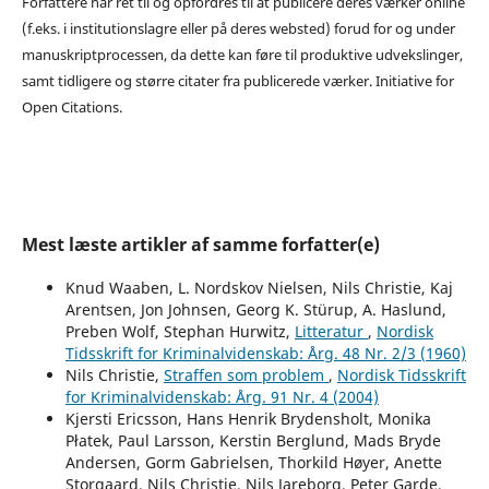
Forfattere har ret til og opfordres til at publicere deres værker online
(f.eks. i institutionslagre eller på deres websted) forud for og under
manuskriptprocessen, da dette kan føre til produktive udvekslinger,
samt tidligere og større citater fra publicerede værker. Initiative for
Open Citations.
Mest læste artikler af samme forfatter(e)
Knud Waaben, L. Nordskov Nielsen, Nils Christie, Kaj
Arentsen, Jon Johnsen, Georg K. Stürup, A. Haslund,
Preben Wolf, Stephan Hurwitz,
Litteratur
,
Nordisk
Tidsskrift for Kriminalvidenskab: Årg. 48 Nr. 2/3 (1960)
Nils Christie,
Straffen som problem
,
Nordisk Tidsskrift
for Kriminalvidenskab: Årg. 91 Nr. 4 (2004)
Kjersti Ericsson, Hans Henrik Brydensholt, Monika
Płatek, Paul Larsson, Kerstin Berglund, Mads Bryde
Andersen, Gorm Gabrielsen, Thorkild Høyer, Anette
Storgaard, Nils Christie, Nils Jareborg, Peter Garde,