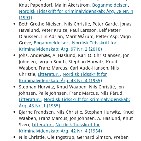
Knut Papendorf, Malin Åkerström,
Boganmeldelser
,
Nordisk Tidsskrift for Kriminalvidenskab: Årg. 78 Nr. 4
(1991)
Beth Grothe Nielsen, Nils Christie, Peter Garde, Jonas
Havelund, Peter Kruize, Paul Larsson, Leif Petter
Olaussen, Lin Adrian, Marit Wårum, Petter Asp, Vagn
Greve,
Boganmeldelser
,
Nordisk Tidsskrift for
Kriminalvidenskab: Årg. 97 Nr. 2 (2010)
Johs. Andenæs, A. Haslund, Karl O. Christiansen, Jon
Johnsen, Jørgen Smith, Stephan Hurwitz, Knud
Waaben, Franz Marcus, Carl Aude-Hansen, Nils
Christie,
Litteratur.
,
Nordisk Tidsskrift for
Kriminalvidenskab: Årg. 43 Nr. 4 (1955)
Stephan Hurwitz, Knud Waaben, Nils Christie, Jon
Johnsen, Palle Johnsen, Franz Marcus, Nils Pårud,
Litteratur.
,
Nordisk Tidsskrift for Kriminalvidenskab:
Årg. 43 Nr. 1 (1955)
Bjarne Frandsen, Nils Christie, Stephan Hurwitz, Knud
Waaben, Franz Marcus, Jon Johnsen, A. Haslund, Knut
Sveri,
Litteratur
,
Nordisk Tidsskrift for
Kriminalvidenskab: Årg. 42 Nr. 4 (1954)
Nils Christie, Ole Ingstrup, Gerhard Simson, Preben