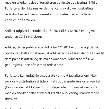
med en anerkendelse af forfatteren og første publicering i NTfK.
Forfattere, der ikke ønsker denne licens, skal give tidsskriftets
redaktør besked herom senest i forbindelse med at de læser
korrektur på artiklen.
Artikler udgivet i perioden fra 1/1 2021 til 31/12 2023 er udgivet
under en CC-BY-NC Licens.
Artikler, der er publicerede i NTfK før 1/1 2021 er underlagt dansk
ophavsret. Dette indebærer, at artiklerne må citeres, der må linkes til
dem på tidsskrift.dk og de må downloades. Artiklerne må ikke
genudgives uden aftale med redaktøren.
Forfattere kan indgå flere separate kontraktlige aftaler om ikke-
eksklusiv distribution af tidsskriftets publicerede version af værket
(f.eks. sende det til et institutionslager eller udgive det i en bog),
med en anerkendelse af værkets første publicering i nærværende
tidsskrift.