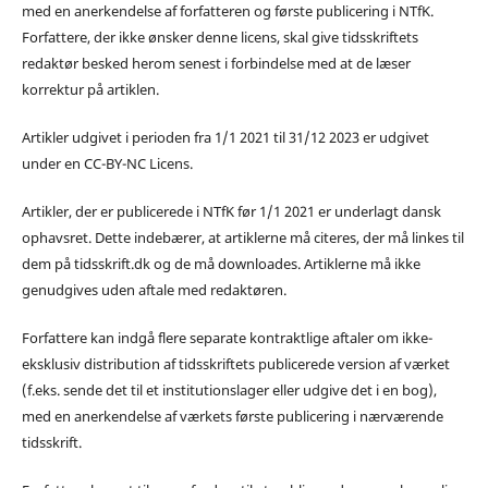
med en anerkendelse af forfatteren og første publicering i NTfK.
Forfattere, der ikke ønsker denne licens, skal give tidsskriftets
redaktør besked herom senest i forbindelse med at de læser
korrektur på artiklen.
Artikler udgivet i perioden fra 1/1 2021 til 31/12 2023 er udgivet
under en CC-BY-NC Licens.
Artikler, der er publicerede i NTfK før 1/1 2021 er underlagt dansk
ophavsret. Dette indebærer, at artiklerne må citeres, der må linkes til
dem på tidsskrift.dk og de må downloades. Artiklerne må ikke
genudgives uden aftale med redaktøren.
Forfattere kan indgå flere separate kontraktlige aftaler om ikke-
eksklusiv distribution af tidsskriftets publicerede version af værket
(f.eks. sende det til et institutionslager eller udgive det i en bog),
med en anerkendelse af værkets første publicering i nærværende
tidsskrift.