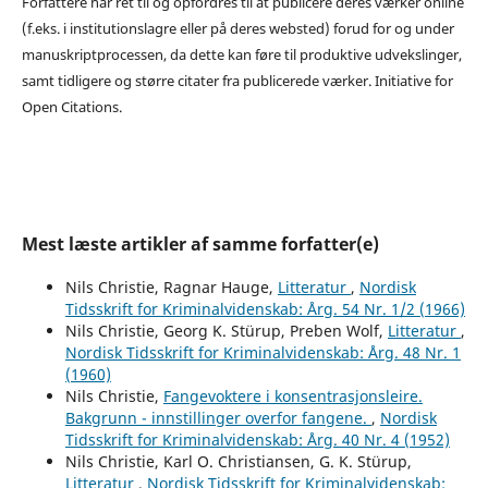
Forfattere har ret til og opfordres til at publicere deres værker online
(f.eks. i institutionslagre eller på deres websted) forud for og under
manuskriptprocessen, da dette kan føre til produktive udvekslinger,
samt tidligere og større citater fra publicerede værker. Initiative for
Open Citations.
Mest læste artikler af samme forfatter(e)
Nils Christie, Ragnar Hauge,
Litteratur
,
Nordisk
Tidsskrift for Kriminalvidenskab: Årg. 54 Nr. 1/2 (1966)
Nils Christie, Georg K. Stürup, Preben Wolf,
Litteratur
,
Nordisk Tidsskrift for Kriminalvidenskab: Årg. 48 Nr. 1
(1960)
Nils Christie,
Fangevoktere i konsentrasjonsleire.
Bakgrunn - innstillinger overfor fangene.
,
Nordisk
Tidsskrift for Kriminalvidenskab: Årg. 40 Nr. 4 (1952)
Nils Christie, Karl O. Christiansen, G. K. Stürup,
Litteratur
,
Nordisk Tidsskrift for Kriminalvidenskab: