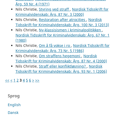
Årg. 59 Nr. 4 (1971)
Nils Christie,
Styring ved straff
,
Nordisk Tidsskrift for
Kriminalvidenskab: Årg. 87 Nr. 3 (2000)
Nils Christie,
Restoration after atrocities
,
Nordisk
Tidsskrift for Kriminalvidenskab: Årg. 100 Nr. 3 (2013)
Nils Christie,
Ny-klassisismen i kriminalpolitikken
,
Nordisk Tidsskrift for Kriminalvidenskab: Årg. 67 Nr. 1
(1980)
Nils Christie,
Om å få vokse i ro
,
Nordisk Tidsskrift for
Kriminalvidenskab: Årg. 73 Nr. 5 (1986)
Nils Christie,
Om straffens hegemoni
,
Nordisk
Tidsskrift for Kriminalvidenskab: Årg. 87 Nr. 4 (2000)
Nils Christie,
Straff eller konfliktløsning?
,
Nordisk
Tidsskrift for Kriminalvidenskab: Årg. 93 Nr. 1 (2006)
<<
<
1
2
3
4
5
6
>
>>
Sprog
English
Dansk