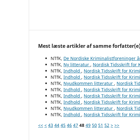
Mest læste artikler af samme forfatter(e
NTfK,
De Nordiske Kriminalistforeninger 
NTfK,
Ny litteratur
,
Nordisk Tidsskrift for
NTfK,
Indhold
,
Nordisk Tidsskrift for Krim
NTfK,
Indhold
,
Nordisk Tidsskrift for Krim
NTfK,
Nyudkommen litteratur
,
Nordisk Tid
NTfK,
Indhold
,
Nordisk Tidsskrift for Krim
NTfK,
Indhold
,
Nordisk Tidsskrift for Krim
NTfK,
Indhold
,
Nordisk Tidsskrift for Krim
NTfK,
Nyudkommen litteratur
,
Nordisk Tid
NTfK,
Indhold
,
Nordisk Tidsskrift for Krim
<<
<
43
44
45
46
47
48
49
50
51
52
>
>>