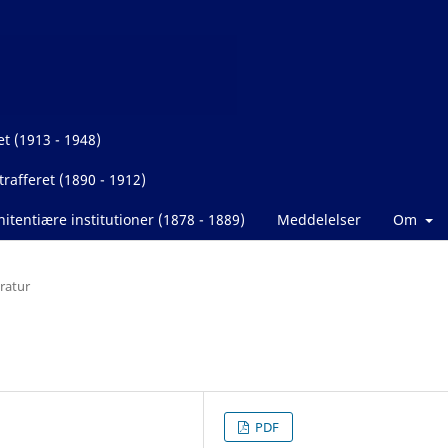
et (1913 - 1948)
rafferet (1890 - 1912)
itentiære institutioner (1878 - 1889)
Meddelelser
Om
eratur
PDF