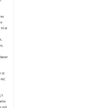
res
te
til at
K.
ns,
d
 læser
 til
Y-NC
1/1
ette
er må