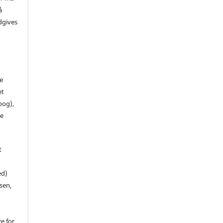
å
dgives
de
et
 bog),
te
t
ed)
sen,
ve for