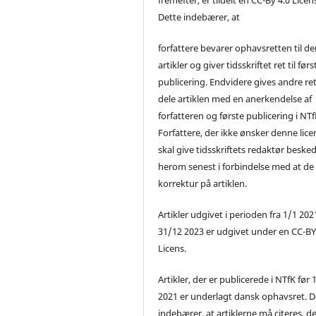
Dette indebærer, at
forfattere bevarer ophavsretten til de
artikler og giver tidsskriftet ret til førs
publicering. Endvidere gives andre ret 
dele artiklen med en anerkendelse af
forfatteren og første publicering i NTf
Forfattere, der ikke ønsker denne lice
skal give tidsskriftets redaktør beske
herom senest i forbindelse med at de
korrektur på artiklen.
Artikler udgivet i perioden fra 1/1 2021
31/12 2023 er udgivet under en CC-B
Licens.
Artikler, der er publicerede i NTfK før 
2021 er underlagt dansk ophavsret. D
indebærer, at artiklerne må citeres, d