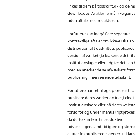
linkes til dem på tidsskrift.dk og de m
downloades. Artiklerne må ikke genu
uden aftale med redaktøren.
Forfattere kan indgå flere separate
kontraktlige aftaler om ikke-eksklusiv
distribution af tidsskriftets publicere
version af værket (f.eks. sende det til 
institutionslager eller udgive det i en
med en anerkendelse af værkets førs
publicering i nærværende tidsskrift.
Forfattere har ret til og opfordres til a
publicere deres værker online (f.eks. i
institutionslagre eller på deres webst
forud for og under manuskriptproces
da dette kan føre til produktive
udvekslinger, samt tidligere og større
citater fra publicerede værker. Initiati