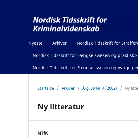
Nyeste
Arkiver
Nordisk Tidsskrift for Straffer
Nordisk Tidsskrift for Fængselsvæsen og praktisk St
Nordisk Tidsskrift for Fængselsvæsen og øvrige pen
Startside
/
Arkiver
/
Årg. 89 Nr. 4 (2002)
/
Ny litt
Ny litteratur
NTfK