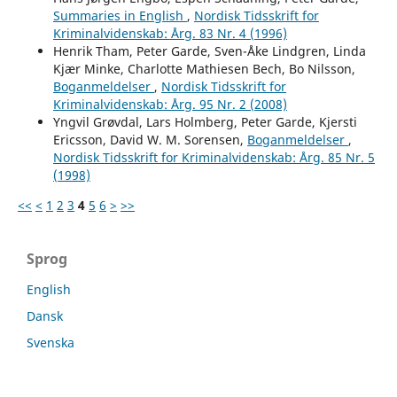
Summaries in English
,
Nordisk Tidsskrift for
Kriminalvidenskab: Årg. 83 Nr. 4 (1996)
Henrik Tham, Peter Garde, Sven-Åke Lindgren, Linda
Kjær Minke, Charlotte Mathiesen Bech, Bo Nilsson,
Boganmeldelser
,
Nordisk Tidsskrift for
Kriminalvidenskab: Årg. 95 Nr. 2 (2008)
Yngvil Grøvdal, Lars Holmberg, Peter Garde, Kjersti
Ericsson, David W. M. Sorensen,
Boganmeldelser
,
Nordisk Tidsskrift for Kriminalvidenskab: Årg. 85 Nr. 5
(1998)
<<
<
1
2
3
4
5
6
>
>>
Sprog
English
Dansk
Svenska