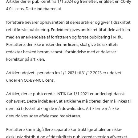
Artikler der er publiceret fra 1/1 2024 og fremefter, er tildelt en CC-By
4.0 Licens. Dette indebærer, at
forfattere bevarer ophavsretten til deres artikler og giver tidsskriftet
ret til første publicering. Endvidere gives andre ret til at dele artiklen
med en anerkendelse af forfatteren og første publicering i NTfK.
Forfattere, der ikke ønsker denne licens, skal give tidsskriftets
redaktør besked herom senest i forbindelse med at de læser
korrektur på artiklen.
Artikler udgivet i perioden fra 1/1 2021 til 31/12 2023 er udgivet
under en CC-BY-NC Licens.
Artikler, der er publicerede i NTfK før 1/1 2021 er underlagt dansk
ophavsret. Dette indebærer, at artiklerne må citeres, der må linkes til
dem på tidsskrift.dk og de må downloades. Artiklerne må ikke
genudgives uden aftale med redaktøren.
Forfattere kan indgå flere separate kontraktlige aftaler om ikke-
eksklusiv distribution af tidsskriftets publicerede version af værket