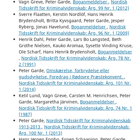
Vagn Greve, Peter Garde,
Boganmeldelser
,
Nordisk
Tidsskrift for Kriminalvidenskab: Årg. 99 Nr. 1 (2012)
Sverre Flaatten, Kerstin Nordlöf, Hans Henrik
Brydensholt, Britta Kyvsgaard, Peter Garde, Jesper
Ryberg, Jonas Havelund,
Boganmeldelser
,
Nordisk
Tidsskrift for Kriminalvidenskab: Årg. 96 Nr. 1 (2009)
Henrik Dahl, Peter Garde, Lars Bo Langsted, Beth
Grothe Nielsen, Kauko Aromaa, Sysette Vinding Kruse,
Ole Scharf, Hans Henrik Brydensholt,
Boganmeldelser
,
Nordisk Tidsskrift for Kriminalvidenskab: Årg. 78 Nr.
2 (1991)
Peter Garde,
Omskærelse, forbrydelse eller
gudsdyrkelse. Foredrag i Rødovre Præstekonvent.
,
Nordisk Tidsskrift for Kriminalvidenskab: Årg. 101 Nr.
1 (2014)
Ketil Lund, Vagn Greve, Carsten M. Henrichsen, Peter
Garde, Margaretha Järvinen,
Boganmeldelser
,
Nordisk Tidsskrift for Kriminalvidenskab: Årg. 74 Nr. 1
(1987)
Peter Garde,
Nordisk Tidsskrift for Kriminalvidenskab
1913-2013
,
Nordisk Tidsskrift for Kriminalvidenskab:
Årg. 100 Nr. 1 (2013)
Hans Jørgen Engbo, Espen Schaaning, Peter Garde,