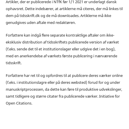
Artikler, der er publicerede i NTfK før 1/1 2021 er underlagt dansk
ophavsret. Dette indebærer, at artiklerne må citeres, der må linkes til
dem på tidsskrift.dk og de må downloades. Artiklerne må ikke
genudgives uden aftale med redaktøren.
Forfattere kan indgå flere separate kontraktlige aftaler om ikke-
eksklusiv distribution af tidsskriftets publicerede version af værket
(f.eks. sende det til et institutionslager eller udgive det i en bog),
med en anerkendelse af værkets første publicering i nærværende
tidsskrift.
Forfattere har ret til og opfordres til at publicere deres værker online
(f.eks. i institutionslagre eller på deres websted) forud for og under
manuskriptprocessen, da dette kan føre til produktive udvekslinger,
samt tidligere og større citater fra publicerede værker. Initiative for
Open Citations.