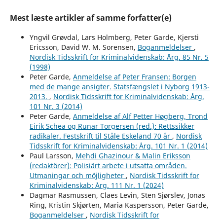
Mest læste artikler af samme forfatter(e)
Yngvil Grøvdal, Lars Holmberg, Peter Garde, Kjersti
Ericsson, David W. M. Sorensen,
Boganmeldelser
,
Nordisk Tidsskrift for Kriminalvidenskab: Årg. 85 Nr. 5
(1998)
Peter Garde,
Anmeldelse af Peter Fransen: Borgen
med de mange ansigter. Statsfængslet i Nyborg 1913-
2013.
,
Nordisk Tidsskrift for Kriminalvidenskab: Årg.
101 Nr. 3 (2014)
Peter Garde,
Anmeldelse af Alf Petter Høgberg, Trond
Eirik Schea og Runar Torgersen (red.): Rettssikker
radikaler. Festskrift til Ståle Eskeland 70 år
,
Nordisk
Tidsskrift for Kriminalvidenskab: Årg. 101 Nr. 1 (2014)
Paul Larsson,
Mehdi Ghazinour & Malin Eriksson
(redaktörer): Polisiärt arbete i utsatta områden.
Utmaningar och möjligheter
,
Nordisk Tidsskrift for
Kriminalvidenskab: Årg. 111 Nr. 1 (2024)
Dagmar Rasmussen, Claes Levin, Sten Sjørslev, Jonas
Ring, Kristin Skjørten, Maria Kaspersson, Peter Garde,
Boganmeldelser
,
Nordisk Tidsskrift for