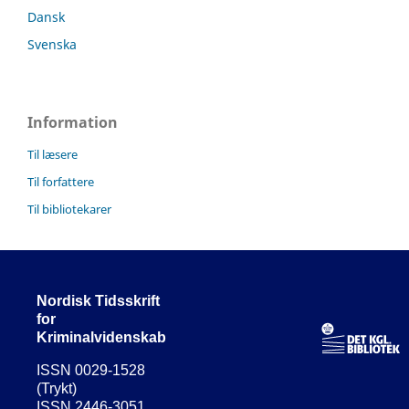
Dansk
Svenska
Information
Til læsere
Til forfattere
Til bibliotekarer
Nordisk Tidsskrift
for
Kriminalvidenskab
ISSN 0029-1528
(Trykt)
ISSN 2446-3051