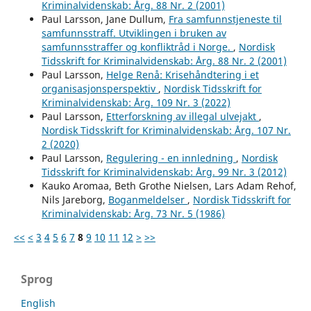
Kriminalvidenskab: Årg. 88 Nr. 2 (2001)
Paul Larsson, Jane Dullum,
Fra samfunnstjeneste til
samfunnsstraff. Utviklingen i bruken av
samfunnsstraffer og konfliktråd i Norge.
,
Nordisk
Tidsskrift for Kriminalvidenskab: Årg. 88 Nr. 2 (2001)
Paul Larsson,
Helge Renå: Krisehåndtering i et
organisasjonsperspektiv
,
Nordisk Tidsskrift for
Kriminalvidenskab: Årg. 109 Nr. 3 (2022)
Paul Larsson,
Etterforskning av illegal ulvejakt
,
Nordisk Tidsskrift for Kriminalvidenskab: Årg. 107 Nr.
2 (2020)
Paul Larsson,
Regulering - en innledning
,
Nordisk
Tidsskrift for Kriminalvidenskab: Årg. 99 Nr. 3 (2012)
Kauko Aromaa, Beth Grothe Nielsen, Lars Adam Rehof,
Nils Jareborg,
Boganmeldelser
,
Nordisk Tidsskrift for
Kriminalvidenskab: Årg. 73 Nr. 5 (1986)
<<
<
3
4
5
6
7
8
9
10
11
12
>
>>
Sprog
English