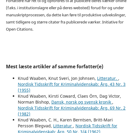
Forfattere har ret til og opfordres til at publicere deres værker online
(f.eks. i institutionslagre eller på deres websted) forud for og under
manuskriptprocessen, da dette kan føre til produktive udvekslinger,
samt tidligere og større citater fra publicerede værker. Initiative for
Open Citations.
Mest læste artikler af samme forfatter(e)
Knud Waaben, Knut Sveri, Jon Johnsen,
Litteratur.
,
Nordisk Tidsskrift for Kriminalvidenskab: Årg. 43 Nr. 3
(1955)
Knud Waaben, Kirsti Coward, Claes Örn, Dag Victor,
Norman Bishop,
Dansk, norsk og svensk kronik
,
Nordisk Tidsskrift for Kriminalvidenskab: Årg. 69 Nr. 2
(1982)
Knud Waaben, C. H., Karen Berntsen, Britt-Mari
Persson Blegvad,
Litteratur
,
Nordisk Tidsskrift for
Kriminalvidenskab: Årg. 50 Nr. 3/4 (1962)