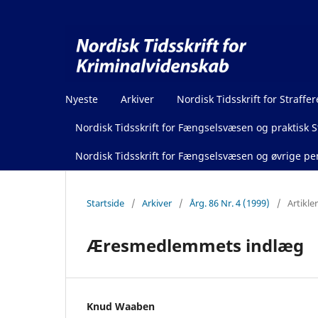
Nyeste
Arkiver
Nordisk Tidsskrift for Straffer
Nordisk Tidsskrift for Fængselsvæsen og praktisk St
Nordisk Tidsskrift for Fængselsvæsen og øvrige pen
Startside
/
Arkiver
/
Årg. 86 Nr. 4 (1999)
/
Artikler
Æresmedlemmets indlæg
Knud Waaben