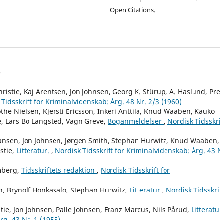
Open Citations.
)
ristie, Kaj Arentsen, Jon Johnsen, Georg K. Stürup, A. Haslund, Pr
Tidsskrift for Kriminalvidenskab: Årg. 48 Nr. 2/3 (1960)
he Nielsen, Kjersti Ericsson, Inkeri Anttila, Knud Waaben, Kauko
, Lars Bo Langsted, Vagn Greve,
Boganmeldelser
,
Nordisk Tidsskri
)
iansen, Jon Johnsen, Jørgen Smith, Stephan Hurwitz, Knud Waaben,
stie,
Litteratur.
,
Nordisk Tidsskrift for Kriminalvidenskab: Årg. 43 
mberg,
Tidsskriftets redaktion
,
Nordisk Tidsskrift for
, Brynolf Honkasalo, Stephan Hurwitz,
Litteratur
,
Nordisk Tidsskri
)
ie, Jon Johnsen, Palle Johnsen, Franz Marcus, Nils Pårud,
Litteratu
rg. 43 Nr. 1 (1955)