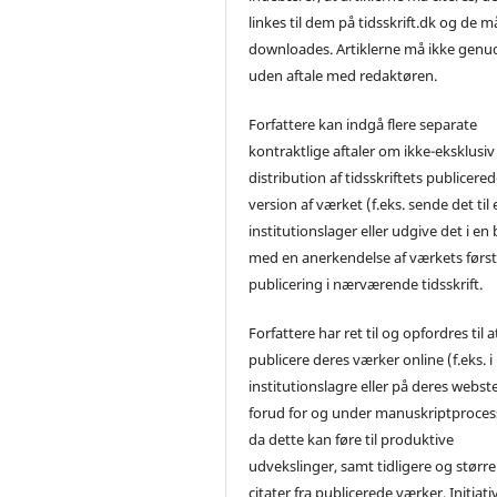
linkes til dem på tidsskrift.dk og de m
downloades. Artiklerne må ikke genu
uden aftale med redaktøren.
Forfattere kan indgå flere separate
kontraktlige aftaler om ikke-eksklusiv
distribution af tidsskriftets publicere
version af værket (f.eks. sende det til 
institutionslager eller udgive det i en
med en anerkendelse af værkets førs
publicering i nærværende tidsskrift.
Forfattere har ret til og opfordres til a
publicere deres værker online (f.eks. i
institutionslagre eller på deres webst
forud for og under manuskriptproces
da dette kan føre til produktive
udvekslinger, samt tidligere og større
citater fra publicerede værker. Initiati