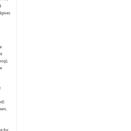
å
dgives
de
et
 bog),
te
t
ed)
sen,
ve for