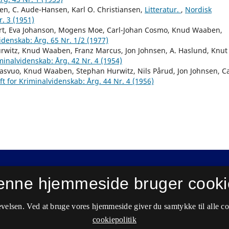
n, C. Aude-Hansen, Karl O. Christiansen,
Litteratur.
,
Nordisk
r. 3 (1951)
rt, Eva Johanson, Mogens Moe, Carl-Johan Cosmo, Knud Waaben,
videnskab: Årg. 65 Nr. 1/2 (1977)
urwitz, Knud Waaben, Franz Marcus, Jon Johnsen, A. Haslund, Knut
iminalvidenskab: Årg. 42 Nr. 4 (1954)
elasvuo, Knud Waaben, Stephan Hurwitz, Nils Pårud, Jon Johnsen, Ca
ft for Kriminalvidenskab: Årg. 44 Nr. 4 (1956)
enne hjemmeside bruger cooki
velsen. Ved at bruge vores hjemmeside giver du samtykke til alle c
cookiepolitik