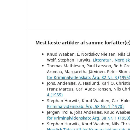
Mest læste artikler af samme forfatter(e
Knud Waaben, L. Nordskov Nielsen, Nils Ch
Wolf, Stephan Hurwitz,
Litteratur
,
Nordisk 
Thomas Mathiesen, Paul Larsson, Beth Grot
Aromaa, Margaretha Järvinen, Peter Blume
for Kriminalvidenskab: Årg. 82 Nr. 3 (1995
Johs. Andenæs, A. Haslund, Karl O. Christ
Franz Marcus, Carl Aude-Hansen, Nils Chri
4 (1955)
Stephan Hurwitz, Knud Waaben, Carl Hol
Kriminalvidenskab: Årg. 58 Nr. 1 (1970)
Jørgen Trolle, Johs Andenæs, Knud Waaben
for Kriminalvidenskab: Årg. 38 Nr. 1 (1950
Stephan Hurwitz, Knud Waaben, Nils Christ
Nordisk Tidsskrift for Kriminalvidenskab: Å