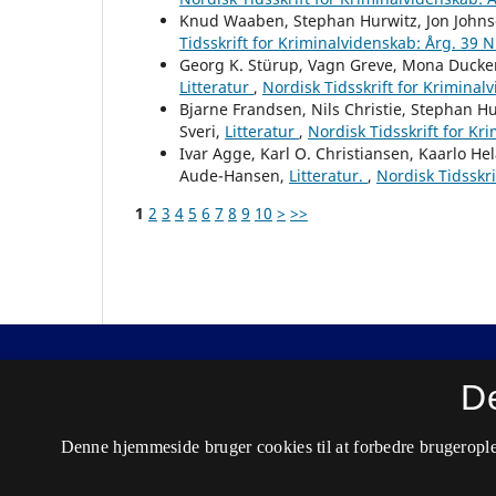
Knud Waaben, Stephan Hurwitz, Jon Johnse
Tidsskrift for Kriminalvidenskab: Årg. 39 N
Georg K. Stürup, Vagn Greve, Mona Ducke
Litteratur
,
Nordisk Tidsskrift for Kriminal
Bjarne Frandsen, Nils Christie, Stephan H
Sveri,
Litteratur
,
Nordisk Tidsskrift for Kr
Ivar Agge, Karl O. Christiansen, Kaarlo H
Aude-Hansen,
Litteratur.
,
Nordisk Tidsskri
1
2
3
4
5
6
7
8
9
10
>
>>
Nordisk Tidsskrift for Kriminalvidenskab
D
ISSN 0029-1528 (Trykt)
Denne hjemmeside bruger cookies til at forbedre brugerople
ISSN 2446-3051 (Online)
Tilgængelighedserklæring