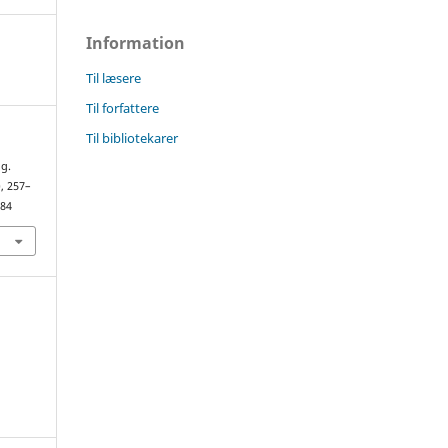
Information
Til læsere
Til forfattere
Til bibliotekarer
g.
), 257–
484