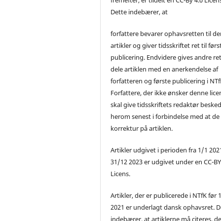
Dette indebærer, at
forfattere bevarer ophavsretten til de
artikler og giver tidsskriftet ret til førs
publicering. Endvidere gives andre ret 
dele artiklen med en anerkendelse af
forfatteren og første publicering i NTf
Forfattere, der ikke ønsker denne lice
skal give tidsskriftets redaktør beske
herom senest i forbindelse med at de
korrektur på artiklen.
Artikler udgivet i perioden fra 1/1 2021
31/12 2023 er udgivet under en CC-B
Licens.
Artikler, der er publicerede i NTfK før 
2021 er underlagt dansk ophavsret. D
indebærer, at artiklerne må citeres, d