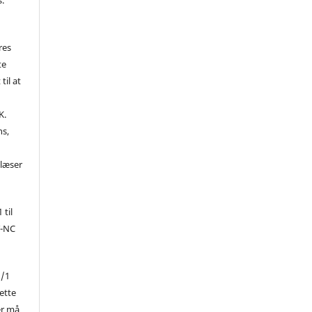
res
te
til at
K.
ns,
d
 læser
 til
Y-NC
1/1
ette
er må