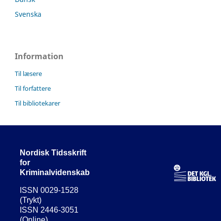
Svenska
Information
Til læsere
Til forfattere
Til bibliotekarer
Nordisk Tidsskrift
for
Kriminalvidenskab
ISSN 0029-1528
(Trykt)
ISSN 2446-3051
(Online)