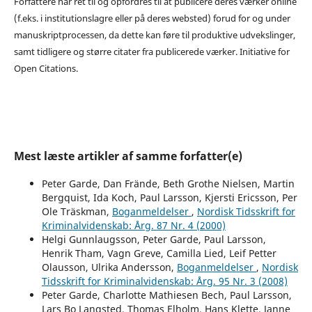
Forfattere har ret til og opfordres til at publicere deres værker online
(f.eks. i institutionslagre eller på deres websted) forud for og under
manuskriptprocessen, da dette kan føre til produktive udvekslinger,
samt tidligere og større citater fra publicerede værker. Initiative for
Open Citations.
Mest læste artikler af samme forfatter(e)
Peter Garde, Dan Frände, Beth Grothe Nielsen, Martin
Bergquist, Ida Koch, Paul Larsson, Kjersti Ericsson, Per
Ole Träskman,
Boganmeldelser
,
Nordisk Tidsskrift for
Kriminalvidenskab: Årg. 87 Nr. 4 (2000)
Helgi Gunnlaugsson, Peter Garde, Paul Larsson,
Henrik Tham, Vagn Greve, Camilla Lied, Leif Petter
Olausson, Ulrika Andersson,
Boganmeldelser
,
Nordisk
Tidsskrift for Kriminalvidenskab: Årg. 95 Nr. 3 (2008)
Peter Garde, Charlotte Mathiesen Bech, Paul Larsson,
Lars Bo Langsted, Thomas Elholm, Hans Klette, Janne