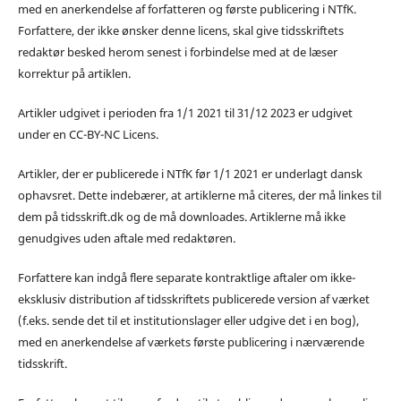
med en anerkendelse af forfatteren og første publicering i NTfK.
Forfattere, der ikke ønsker denne licens, skal give tidsskriftets
redaktør besked herom senest i forbindelse med at de læser
korrektur på artiklen.
Artikler udgivet i perioden fra 1/1 2021 til 31/12 2023 er udgivet
under en CC-BY-NC Licens.
Artikler, der er publicerede i NTfK før 1/1 2021 er underlagt dansk
ophavsret. Dette indebærer, at artiklerne må citeres, der må linkes til
dem på tidsskrift.dk og de må downloades. Artiklerne må ikke
genudgives uden aftale med redaktøren.
Forfattere kan indgå flere separate kontraktlige aftaler om ikke-
eksklusiv distribution af tidsskriftets publicerede version af værket
(f.eks. sende det til et institutionslager eller udgive det i en bog),
med en anerkendelse af værkets første publicering i nærværende
tidsskrift.