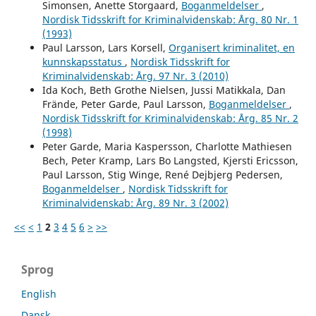
Simonsen, Anette Storgaard,
Boganmeldelser
,
Nordisk Tidsskrift for Kriminalvidenskab: Årg. 80 Nr. 1
(1993)
Paul Larsson, Lars Korsell,
Organisert kriminalitet, en
kunnskapsstatus
,
Nordisk Tidsskrift for
Kriminalvidenskab: Årg. 97 Nr. 3 (2010)
Ida Koch, Beth Grothe Nielsen, Jussi Matikkala, Dan
Frände, Peter Garde, Paul Larsson,
Boganmeldelser
,
Nordisk Tidsskrift for Kriminalvidenskab: Årg. 85 Nr. 2
(1998)
Peter Garde, Maria Kaspersson, Charlotte Mathiesen
Bech, Peter Kramp, Lars Bo Langsted, Kjersti Ericsson,
Paul Larsson, Stig Winge, René Dejbjerg Pedersen,
Boganmeldelser
,
Nordisk Tidsskrift for
Kriminalvidenskab: Årg. 89 Nr. 3 (2002)
<<
<
1
2
3
4
5
6
>
>>
Sprog
English
Dansk