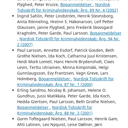
Flyghed, Peter Kruize,
Boganmeldelser
,
Nordisk
Tidsskrift for Kriminalvidenskab: Årg. 89 Nr. 4 (2002)
Ingrid Sahlin, Peter Lindström, Henrik Stevnsborg,
Anita Rönneling, Hreinn S. Hákonarson, Leif Petter
Olaussen, Janne Flyghed, Jens Frederik Skovsgard
Kragholm, Peter Garde, Paul Larsson,
Boganmeldelser
,
Nordisk Tidsskrift for Kriminalvidenskab: Årg. 94 Nr.
2 (2007)
Paul Larsson, Annette Esdorf, Patrick Gosden, Beth
Grothe Nielsen, Ida Koch, Catharina Juul Kristensen,
Heidi Mork Lomell, Hans Henrik Brydensholt, Claes
Levin, Terttu Utriainen, Minna Kimpimäki, Helgi
Gunnlaugsson, Evy Frantzsen, Vagn Greve, Lars
Holmberg,
Boganmeldelser
,
Nordisk Tidsskrift for
Kriminalvidenskab: Årg. 87 Nr. 1 (2000)
Erling Sandmo, Nicolay B. Johansen, Helene O.
Gundhus, Jussi Matikkala, Peter Garde, Ida Koch,
Hedda Giertsen, Paul Larsson, Beth Grothe Nielsen,
Boganmeldelser
,
Nordisk Tidsskrift for
Kriminalvidenskab: Årg. 88 Nr. 3 (2001)
Gorm Toftegaard Nielsen, Paul Larsson, Henrik Gam,
Ahti Latinen, Leo Nyquist, Leise Døllner, Jørn