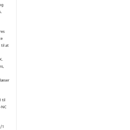
 og
s.
res
te
til at
K.
ns,
d
 læser
 til
Y-NC
1/1