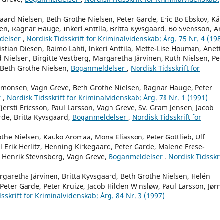
aard Nielsen, Beth Grothe Nielsen, Peter Garde, Eric Bo Ebskov, Kå
en, Ragnar Hauge, Inkeri Anttila, Britta Kyvsgaard, Bo Svensson, A
delser
,
Nordisk Tidsskrift for Kriminalvidenskab: Årg. 75 Nr. 4 (19
stian Diesen, Raimo Lahti, lnkeri Anttila, Mette-Lise Houman, Anet
 Nielsen, Birgitte Vestberg, Margaretha Järvinen, Ruth Nielsen, Pe
 Beth Grothe Nielsen,
Boganmeldelser
,
Nordisk Tidsskrift for
Simonsen, Vagn Greve, Beth Grothe Nielsen, Ragnar Hauge, Peter
r
,
Nordisk Tidsskrift for Kriminalvidenskab: Årg. 78 Nr. 1 (1991)
ersti Ericsson, Paul Larsson, Vagn Greve, Sv. Gram Jensen, Jacob
rde, Britta Kyvsgaard,
Boganmeldelser
,
Nordisk Tidsskrift for
othe Nielsen, Kauko Aromaa, Mona Eliasson, Peter Gottlieb, Ulf
l Erik Herlitz, Henning Kirkegaard, Peter Garde, Malene Frese-
, Henrik Stevnsborg, Vagn Greve,
Boganmeldelser
,
Nordisk Tidsskri
)
rgaretha Järvinen, Britta Kyvsgaard, Beth Grothe Nielsen, Helén
eter Garde, Peter Kruize, Jacob Hilden Winsløw, Paul Larsson, Jør
sskrift for Kriminalvidenskab: Årg. 84 Nr. 3 (1997)