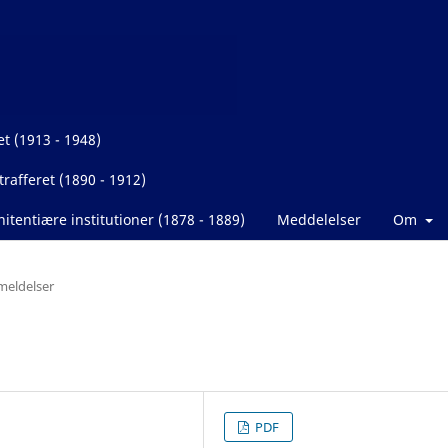
et (1913 - 1948)
rafferet (1890 - 1912)
itentiære institutioner (1878 - 1889)
Meddelelser
Om
eldelser
PDF