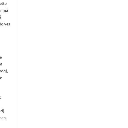
ette
er må
å
dgives
de
et
 bog),
te
t
ed)
sen,