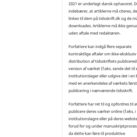
2021 er underlagt dansk ophavsret. D
indebærer, at artiklerne må citeres, d
linkes til dem på tidsskrift.dk og de m
downloades. Artiklerne må ikke genu
uden aftale med redaktøren.
Forfattere kan indgå flere separate
kontraktlige aftaler om ikke-eksklusiv
distribution af tidsskriftets publicere
version af værket (f.eks. sende det til 
institutionslager eller udgive det i en
med en anerkendelse af værkets førs
publicering i nærværende tidsskrift.
Forfattere har ret til og opfordres til a
publicere deres værker online (f.eks. i
institutionslagre eller på deres webst
forud for og under manuskriptproces
da dette kan føre til produktive