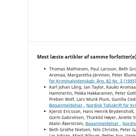
Mest læste artikler af samme forfatter(e
Thomas Mathiesen, Paul Larsson, Beth Grot
Aromaa, Margaretha Järvinen, Peter Blume
for Kriminalvidenskab: Årg. 82 Nr. 3 (1995
Karl Johan Lång, Ian Taylor, Kauko Aromaa,
Hammerlin, Pekka Hakkarainen, Peter Gottl
Preben Wolf, Lars Munk Plum, Gunilla Ced
Boganmeldelser
,
Nordisk Tidsskrift for K
Kjersti Ericsson, Hans Henrik Brydensholt
Gorm Gabrielsen, Thorkild Høyer, Anette St
Malin Åkerström,
Boganmeldelser
,
Nordis
Beth Grothe Nielsen, Nils Christie, Peter G
Lin Adrian, Marit Wårum, Petter Asp, Vag