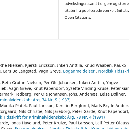
udvekslinger, samt tidligere og større
citater fra publicerede værker. Initiati
Open Citations.
)
he Nielsen, Kjersti Ericsson, Inkeri Anttila, Knud Waaben, Kauko
, Lars Bo Langsted, Vagn Greve,
Boganmeldelser
,
Nordisk Tidsskri
)
 Beth Grothe Nielsen, Per Ole Johansen, Inkeri Anttila, Yngve
ieb, Vagn Greve, Knut Papendorf, Sysette Vinding Kruse, Peter Ga
ermark Hedberg, Per Ole Johansen, Johs. Andenæs, Leise Døllner,
riminalvidenskab: Årg. 74 Nr. 5 (1987)
, Monika Płatek, Paul Larsson, Kerstin Berglund, Mads Bryde Ander
orgaard, Nils Christie, Nils Jareborg, Peter Garde, Knut Papendorf
k Tidsskrift for Kriminalvidenskab: Årg. 78 Nr. 4 (1991)
arde, Jonas Havelund, Peter Kruize, Paul Larsson, Leif Petter Olaus
n Greve,
Boganmeldelser
,
Nordisk Tidsskrift for Kriminalvidenskab: