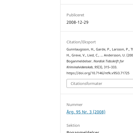
Publiceret
2008-12-29
Citation/Eksport
Gunnlaugsson, H., Garde, P., Larsson, P., 
H., Greve, V., Lied, C., … Andersson, U. (200
Boganmeldelser.
Nordisk Tidsskrift for
Kriminalvidenskab
,
95
(3), 315–333.
https://doi.org/10.7146/ntfk.v95i3.71725
Citationsformater
Nummer
Årg. 95 Nr. 3 (2008)
Sektion
Boganmeldelser