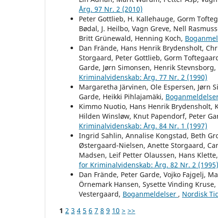
Årg. 97 Nr. 2 (2010)
Peter Gottlieb, H. Kallehauge, Gorm Tofteg
Bødal, J. Heilbo, Vagn Greve, Nell Rasmuss
Britt Grünewald, Henning Koch,
Boganmel
Dan Frände, Hans Henrik Brydensholt, Chri
Storgaard, Peter Gottlieb, Gorm Toftegaard
Garde, Jørn Simonsen, Henrik Stevnsborg,
Kriminalvidenskab: Årg. 77 Nr. 2 (1990)
Margaretha Järvinen, Ole Espersen, Jørn 
Garde, Heikki Pihlajamäki,
Boganmeldelse
Kimmo Nuotio, Hans Henrik Brydensholt, Kj
Hilden Winsløw, Knut Papendorf, Peter Ga
Kriminalvidenskab: Årg. 84 Nr. 1 (1997)
Ingrid Sahlin, Annalise Kongstad, Beth Gr
Østergaard-Nielsen, Anette Storgaard, Car
Madsen, Leif Petter Olaussen, Hans Klette
for Kriminalvidenskab: Årg. 82 Nr. 2 (1995
Dan Frände, Peter Garde, Vojko Fajgelj, Ma
Örnemark Hansen, Sysette Vinding Kruse, P
Vestergaard,
Boganmeldelser
,
Nordisk Tid
1
2
3
4
5
6
7
8
9
10
>
>>