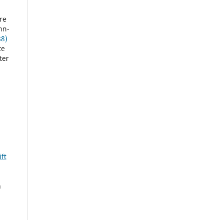
re
nn-
88)
te
ter
ft
n