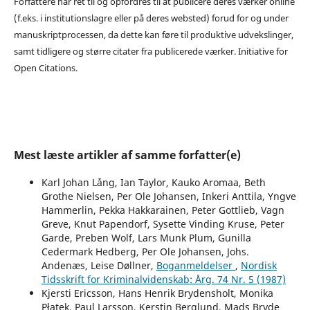
Forfattere har ret til og opfordres til at publicere deres værker online
(f.eks. i institutionslagre eller på deres websted) forud for og under
manuskriptprocessen, da dette kan føre til produktive udvekslinger,
samt tidligere og større citater fra publicerede værker. Initiative for
Open Citations.
Mest læste artikler af samme forfatter(e)
Karl Johan Lång, Ian Taylor, Kauko Aromaa, Beth
Grothe Nielsen, Per Ole Johansen, Inkeri Anttila, Yngve
Hammerlin, Pekka Hakkarainen, Peter Gottlieb, Vagn
Greve, Knut Papendorf, Sysette Vinding Kruse, Peter
Garde, Preben Wolf, Lars Munk Plum, Gunilla
Cedermark Hedberg, Per Ole Johansen, Johs.
Andenæs, Leise Døllner,
Boganmeldelser
,
Nordisk
Tidsskrift for Kriminalvidenskab: Årg. 74 Nr. 5 (1987)
Kjersti Ericsson, Hans Henrik Brydensholt, Monika
Płatek, Paul Larsson, Kerstin Berglund, Mads Bryde