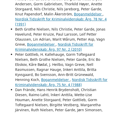
Andersen, Gorm Gabrielsen, Thorkild Høyer, Anette
Storgaard, Nils Christie, Nils Jareborg, Peter Garde,
Knut Papendorf, Malin Åkerström,
Boganmeldelser
,
Nordisk Tidsskrift for Kriminalvidenskab: Årg. 78 Nr. 4
(1991)
Beth Grothe Nielsen, Nils Christie, Peter Garde, Jonas
Havelund, Peter Kruize, Paul Larsson, Leif Petter
Olaussen, Lin Adrian, Marit Wårum, Petter Asp, Vagn
Greve,
Boganmeldelser
,
Nordisk Tidsskrift for
Kriminalvidenskab: Årg. 97 Nr. 2 (2010)
Peter Gottlieb, H. Kallehauge, Gorm Toftegaard
Nielsen, Beth Grothe Nielsen, Peter Garde, Eric Bo
Ebskov, Kåre Bødal, J. Heilbo, Vagn Greve, Nell
Rasmussen, Ragnar Hauge, Inkeri Anttila, Britta
Kyvsgaard, Bo Svensson, Ann-Britt Grünewald,
Henning Koch,
Boganmeldelser
,
Nordisk Tidsskrift for
Kriminalvidenskab: Årg. 75 Nr. 4 (1988)
Dan Frände, Hans Henrik Brydensholt, Christian
Diesen, Raimo Lahti, lnkeri Anttila, Mette-Lise
Houman, Anette Storgaard, Peter Gottlieb, Gorm
Toftegaard Nielsen, Birgitte Vestberg, Margaretha
Järvinen, Ruth Nielsen, Peter Garde, Jørn Simonsen,