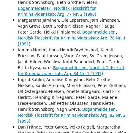
Henrik Stevnsborg, Beth Grothe Nielsen,
Boganmeldelser
,
Nordisk Tidsskrift for
Kriminalvidenskab: Årg. 77 Nr. 2 (1990)
Margaretha Järvinen, Ole Espersen, Jørn Simonsen,
Vagn Greve, Beth Grothe Nielsen, Ragnar Hauge,
Peter Garde, Heikki Pihlajamäki,
Boganmeldelser
,
Nordisk Tidsskrift for Kriminalvidenskab: Årg. 78 Nr. 1
(1991)
Kimmo Nuotio, Hans Henrik Brydensholt, Kjersti
Ericsson, Paul Larsson, Vagn Greve, Sv. Gram Jensen,
Jacob Hilden Winsløw, Knut Papendorf, Peter Garde,
Britta Kyvsgaard,
Boganmeldelser
,
Nordisk Tidsskrift
for Kriminalvidenskab: Årg. 84 Nr. 1 (1997)
Ingrid Sahlin, Annalise Kongstad, Beth Grothe
Nielsen, Kauko Aromaa, Mona Eliasson, Peter Gottlieb,
Ulf Østergaard-Nielsen, Anette Storgaard, Carl Erik
Herlitz, Henning Kirkegaard, Peter Garde, Malene
Frese-Madsen, Leif Petter Olaussen, Hans Klette,
Henrik Stevnsborg, Vagn Greve,
Boganmeldelser
,
Nordisk Tidsskrift for Kriminalvidenskab: Årg. 82 Nr. 2
(1995)
Dan Frände, Peter Garde, Vojko Fajgelj, Margaretha
Järvinen, Britta Kyvsgaard, Beth Grothe Nielsen, Helén