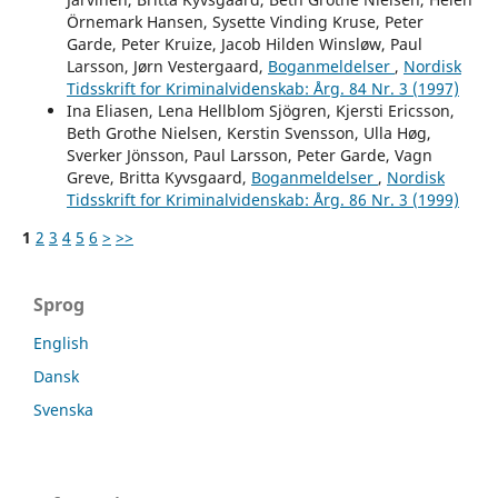
Örnemark Hansen, Sysette Vinding Kruse, Peter
Garde, Peter Kruize, Jacob Hilden Winsløw, Paul
Larsson, Jørn Vestergaard,
Boganmeldelser
,
Nordisk
Tidsskrift for Kriminalvidenskab: Årg. 84 Nr. 3 (1997)
Ina Eliasen, Lena Hellblom Sjögren, Kjersti Ericsson,
Beth Grothe Nielsen, Kerstin Svensson, Ulla Høg,
Sverker Jönsson, Paul Larsson, Peter Garde, Vagn
Greve, Britta Kyvsgaard,
Boganmeldelser
,
Nordisk
Tidsskrift for Kriminalvidenskab: Årg. 86 Nr. 3 (1999)
1
2
3
4
5
6
>
>>
Sprog
English
Dansk
Svenska