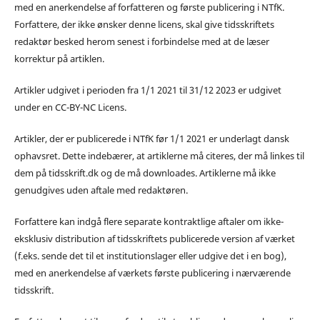
med en anerkendelse af forfatteren og første publicering i NTfK.
Forfattere, der ikke ønsker denne licens, skal give tidsskriftets
redaktør besked herom senest i forbindelse med at de læser
korrektur på artiklen.
Artikler udgivet i perioden fra 1/1 2021 til 31/12 2023 er udgivet
under en CC-BY-NC Licens.
Artikler, der er publicerede i NTfK før 1/1 2021 er underlagt dansk
ophavsret. Dette indebærer, at artiklerne må citeres, der må linkes til
dem på tidsskrift.dk og de må downloades. Artiklerne må ikke
genudgives uden aftale med redaktøren.
Forfattere kan indgå flere separate kontraktlige aftaler om ikke-
eksklusiv distribution af tidsskriftets publicerede version af værket
(f.eks. sende det til et institutionslager eller udgive det i en bog),
med en anerkendelse af værkets første publicering i nærværende
tidsskrift.