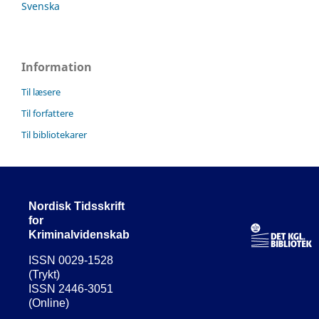
Svenska
Information
Til læsere
Til forfattere
Til bibliotekarer
Nordisk Tidsskrift
for
Kriminalvidenskab
ISSN 0029-1528
(Trykt)
ISSN 2446-3051
(Online)