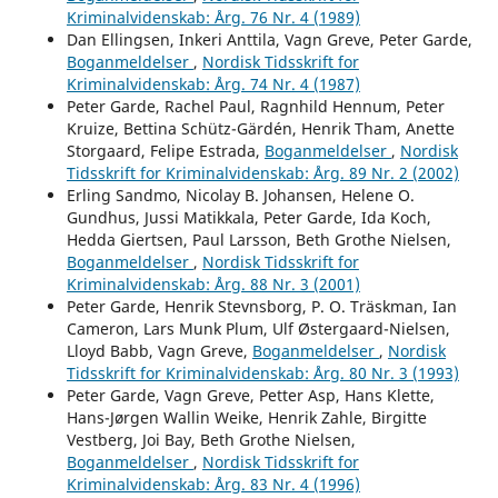
Kriminalvidenskab: Årg. 76 Nr. 4 (1989)
Dan Ellingsen, Inkeri Anttila, Vagn Greve, Peter Garde,
Boganmeldelser
,
Nordisk Tidsskrift for
Kriminalvidenskab: Årg. 74 Nr. 4 (1987)
Peter Garde, Rachel Paul, Ragnhild Hennum, Peter
Kruize, Bettina Schütz-Gärdén, Henrik Tham, Anette
Storgaard, Felipe Estrada,
Boganmeldelser
,
Nordisk
Tidsskrift for Kriminalvidenskab: Årg. 89 Nr. 2 (2002)
Erling Sandmo, Nicolay B. Johansen, Helene O.
Gundhus, Jussi Matikkala, Peter Garde, Ida Koch,
Hedda Giertsen, Paul Larsson, Beth Grothe Nielsen,
Boganmeldelser
,
Nordisk Tidsskrift for
Kriminalvidenskab: Årg. 88 Nr. 3 (2001)
Peter Garde, Henrik Stevnsborg, P. O. Träskman, Ian
Cameron, Lars Munk Plum, Ulf Østergaard-Nielsen,
Lloyd Babb, Vagn Greve,
Boganmeldelser
,
Nordisk
Tidsskrift for Kriminalvidenskab: Årg. 80 Nr. 3 (1993)
Peter Garde, Vagn Greve, Petter Asp, Hans Klette,
Hans-Jørgen Wallin Weike, Henrik Zahle, Birgitte
Vestberg, Joi Bay, Beth Grothe Nielsen,
Boganmeldelser
,
Nordisk Tidsskrift for
Kriminalvidenskab: Årg. 83 Nr. 4 (1996)