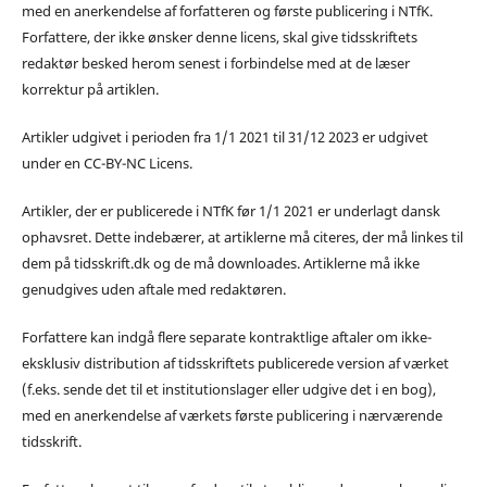
med en anerkendelse af forfatteren og første publicering i NTfK.
Forfattere, der ikke ønsker denne licens, skal give tidsskriftets
redaktør besked herom senest i forbindelse med at de læser
korrektur på artiklen.
Artikler udgivet i perioden fra 1/1 2021 til 31/12 2023 er udgivet
under en CC-BY-NC Licens.
Artikler, der er publicerede i NTfK før 1/1 2021 er underlagt dansk
ophavsret. Dette indebærer, at artiklerne må citeres, der må linkes til
dem på tidsskrift.dk og de må downloades. Artiklerne må ikke
genudgives uden aftale med redaktøren.
Forfattere kan indgå flere separate kontraktlige aftaler om ikke-
eksklusiv distribution af tidsskriftets publicerede version af værket
(f.eks. sende det til et institutionslager eller udgive det i en bog),
med en anerkendelse af værkets første publicering i nærværende
tidsskrift.