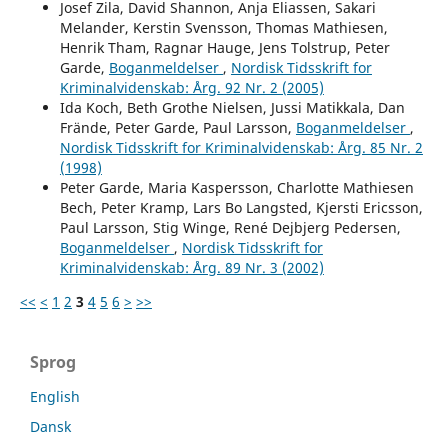
Josef Zila, David Shannon, Anja Eliassen, Sakari
Melander, Kerstin Svensson, Thomas Mathiesen,
Henrik Tham, Ragnar Hauge, Jens Tolstrup, Peter
Garde,
Boganmeldelser
,
Nordisk Tidsskrift for
Kriminalvidenskab: Årg. 92 Nr. 2 (2005)
Ida Koch, Beth Grothe Nielsen, Jussi Matikkala, Dan
Frände, Peter Garde, Paul Larsson,
Boganmeldelser
,
Nordisk Tidsskrift for Kriminalvidenskab: Årg. 85 Nr. 2
(1998)
Peter Garde, Maria Kaspersson, Charlotte Mathiesen
Bech, Peter Kramp, Lars Bo Langsted, Kjersti Ericsson,
Paul Larsson, Stig Winge, René Dejbjerg Pedersen,
Boganmeldelser
,
Nordisk Tidsskrift for
Kriminalvidenskab: Årg. 89 Nr. 3 (2002)
<<
<
1
2
3
4
5
6
>
>>
Sprog
English
Dansk