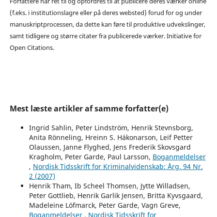
Forfattere har ret til og opfordres til at publicere deres værker online
(f.eks. i institutionslagre eller på deres websted) forud for og under
manuskriptprocessen, da dette kan føre til produktive udvekslinger,
samt tidligere og større citater fra publicerede værker. Initiative for
Open Citations.
Mest læste artikler af samme forfatter(e)
Ingrid Sahlin, Peter Lindström, Henrik Stevnsborg,
Anita Rönneling, Hreinn S. Hákonarson, Leif Petter
Olaussen, Janne Flyghed, Jens Frederik Skovsgard
Kragholm, Peter Garde, Paul Larsson,
Boganmeldelser
,
Nordisk Tidsskrift for Kriminalvidenskab: Årg. 94 Nr.
2 (2007)
Henrik Tham, Ib Scheel Thomsen, Jytte Willadsen,
Peter Gottlieb, Henrik Garlik Jensen, Britta Kyvsgaard,
Madeleine Löfmarck, Peter Garde, Vagn Greve,
Boganmeldelser
,
Nordisk Tidsskrift for