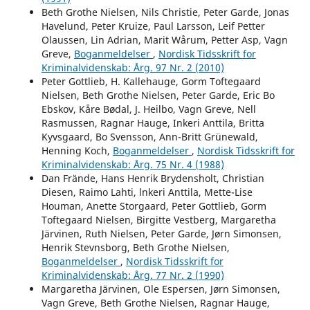
Beth Grothe Nielsen, Nils Christie, Peter Garde, Jonas
Havelund, Peter Kruize, Paul Larsson, Leif Petter
Olaussen, Lin Adrian, Marit Wårum, Petter Asp, Vagn
Greve,
Boganmeldelser
,
Nordisk Tidsskrift for
Kriminalvidenskab: Årg. 97 Nr. 2 (2010)
Peter Gottlieb, H. Kallehauge, Gorm Toftegaard
Nielsen, Beth Grothe Nielsen, Peter Garde, Eric Bo
Ebskov, Kåre Bødal, J. Heilbo, Vagn Greve, Nell
Rasmussen, Ragnar Hauge, Inkeri Anttila, Britta
Kyvsgaard, Bo Svensson, Ann-Britt Grünewald,
Henning Koch,
Boganmeldelser
,
Nordisk Tidsskrift for
Kriminalvidenskab: Årg. 75 Nr. 4 (1988)
Dan Frände, Hans Henrik Brydensholt, Christian
Diesen, Raimo Lahti, lnkeri Anttila, Mette-Lise
Houman, Anette Storgaard, Peter Gottlieb, Gorm
Toftegaard Nielsen, Birgitte Vestberg, Margaretha
Järvinen, Ruth Nielsen, Peter Garde, Jørn Simonsen,
Henrik Stevnsborg, Beth Grothe Nielsen,
Boganmeldelser
,
Nordisk Tidsskrift for
Kriminalvidenskab: Årg. 77 Nr. 2 (1990)
Margaretha Järvinen, Ole Espersen, Jørn Simonsen,
Vagn Greve, Beth Grothe Nielsen, Ragnar Hauge,