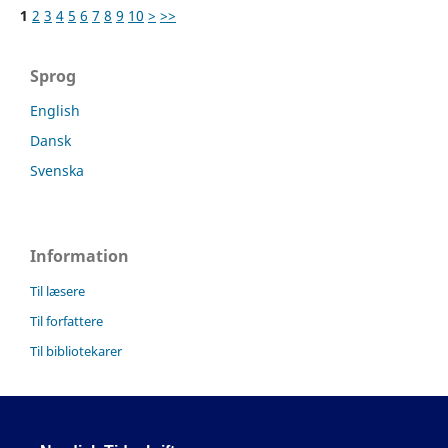
1
2
3
4
5
6
7
8
9
10
>
>>
Sprog
English
Dansk
Svenska
Information
Til læsere
Til forfattere
Til bibliotekarer