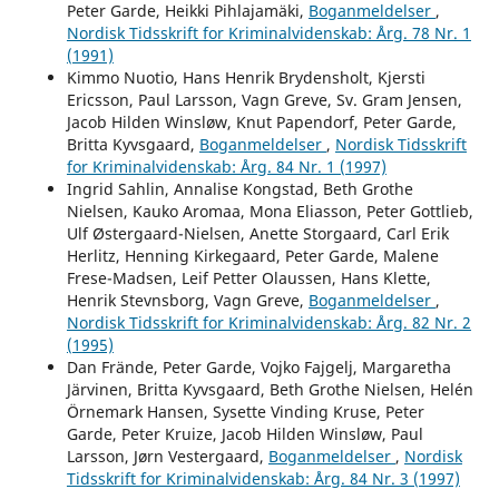
Peter Garde, Heikki Pihlajamäki,
Boganmeldelser
,
Nordisk Tidsskrift for Kriminalvidenskab: Årg. 78 Nr. 1
(1991)
Kimmo Nuotio, Hans Henrik Brydensholt, Kjersti
Ericsson, Paul Larsson, Vagn Greve, Sv. Gram Jensen,
Jacob Hilden Winsløw, Knut Papendorf, Peter Garde,
Britta Kyvsgaard,
Boganmeldelser
,
Nordisk Tidsskrift
for Kriminalvidenskab: Årg. 84 Nr. 1 (1997)
Ingrid Sahlin, Annalise Kongstad, Beth Grothe
Nielsen, Kauko Aromaa, Mona Eliasson, Peter Gottlieb,
Ulf Østergaard-Nielsen, Anette Storgaard, Carl Erik
Herlitz, Henning Kirkegaard, Peter Garde, Malene
Frese-Madsen, Leif Petter Olaussen, Hans Klette,
Henrik Stevnsborg, Vagn Greve,
Boganmeldelser
,
Nordisk Tidsskrift for Kriminalvidenskab: Årg. 82 Nr. 2
(1995)
Dan Frände, Peter Garde, Vojko Fajgelj, Margaretha
Järvinen, Britta Kyvsgaard, Beth Grothe Nielsen, Helén
Örnemark Hansen, Sysette Vinding Kruse, Peter
Garde, Peter Kruize, Jacob Hilden Winsløw, Paul
Larsson, Jørn Vestergaard,
Boganmeldelser
,
Nordisk
Tidsskrift for Kriminalvidenskab: Årg. 84 Nr. 3 (1997)