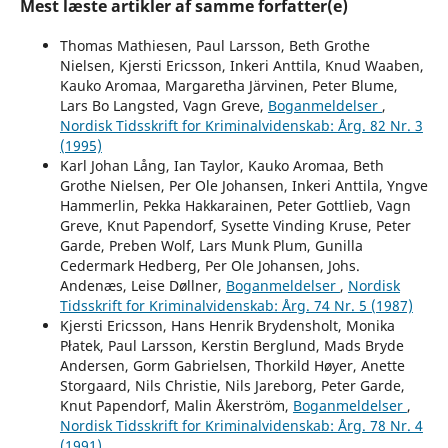
Mest læste artikler af samme forfatter(e)
Thomas Mathiesen, Paul Larsson, Beth Grothe
Nielsen, Kjersti Ericsson, Inkeri Anttila, Knud Waaben,
Kauko Aromaa, Margaretha Järvinen, Peter Blume,
Lars Bo Langsted, Vagn Greve,
Boganmeldelser
,
Nordisk Tidsskrift for Kriminalvidenskab: Årg. 82 Nr. 3
(1995)
Karl Johan Lång, Ian Taylor, Kauko Aromaa, Beth
Grothe Nielsen, Per Ole Johansen, Inkeri Anttila, Yngve
Hammerlin, Pekka Hakkarainen, Peter Gottlieb, Vagn
Greve, Knut Papendorf, Sysette Vinding Kruse, Peter
Garde, Preben Wolf, Lars Munk Plum, Gunilla
Cedermark Hedberg, Per Ole Johansen, Johs.
Andenæs, Leise Døllner,
Boganmeldelser
,
Nordisk
Tidsskrift for Kriminalvidenskab: Årg. 74 Nr. 5 (1987)
Kjersti Ericsson, Hans Henrik Brydensholt, Monika
Płatek, Paul Larsson, Kerstin Berglund, Mads Bryde
Andersen, Gorm Gabrielsen, Thorkild Høyer, Anette
Storgaard, Nils Christie, Nils Jareborg, Peter Garde,
Knut Papendorf, Malin Åkerström,
Boganmeldelser
,
Nordisk Tidsskrift for Kriminalvidenskab: Årg. 78 Nr. 4
(1991)