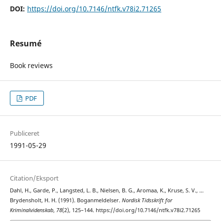
DOI:
https://doi.org/10.7146/ntfk.v78i2.71265
Resumé
Book reviews
PDF
Publiceret
1991-05-29
Citation/Eksport
Dahl, H., Garde, P., Langsted, L. B., Nielsen, B. G., Aromaa, K., Kruse, S. V., …
Brydensholt, H. H. (1991). Boganmeldelser.
Nordisk Tidsskrift for
Kriminalvidenskab
,
78
(2), 125–144. https://doi.org/10.7146/ntfk.v78i2.71265