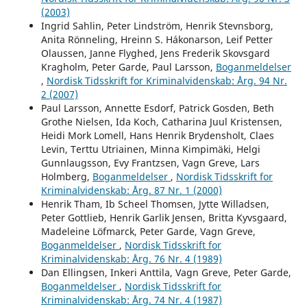
(2003)
Ingrid Sahlin, Peter Lindström, Henrik Stevnsborg,
Anita Rönneling, Hreinn S. Hákonarson, Leif Petter
Olaussen, Janne Flyghed, Jens Frederik Skovsgard
Kragholm, Peter Garde, Paul Larsson,
Boganmeldelser
,
Nordisk Tidsskrift for Kriminalvidenskab: Årg. 94 Nr.
2 (2007)
Paul Larsson, Annette Esdorf, Patrick Gosden, Beth
Grothe Nielsen, Ida Koch, Catharina Juul Kristensen,
Heidi Mork Lomell, Hans Henrik Brydensholt, Claes
Levin, Terttu Utriainen, Minna Kimpimäki, Helgi
Gunnlaugsson, Evy Frantzsen, Vagn Greve, Lars
Holmberg,
Boganmeldelser
,
Nordisk Tidsskrift for
Kriminalvidenskab: Årg. 87 Nr. 1 (2000)
Henrik Tham, Ib Scheel Thomsen, Jytte Willadsen,
Peter Gottlieb, Henrik Garlik Jensen, Britta Kyvsgaard,
Madeleine Löfmarck, Peter Garde, Vagn Greve,
Boganmeldelser
,
Nordisk Tidsskrift for
Kriminalvidenskab: Årg. 76 Nr. 4 (1989)
Dan Ellingsen, Inkeri Anttila, Vagn Greve, Peter Garde,
Boganmeldelser
,
Nordisk Tidsskrift for
Kriminalvidenskab: Årg. 74 Nr. 4 (1987)