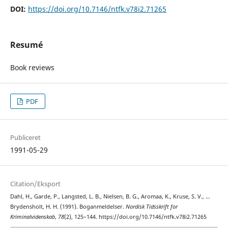
DOI:
https://doi.org/10.7146/ntfk.v78i2.71265
Resumé
Book reviews
PDF
Publiceret
1991-05-29
Citation/Eksport
Dahl, H., Garde, P., Langsted, L. B., Nielsen, B. G., Aromaa, K., Kruse, S. V., …
Brydensholt, H. H. (1991). Boganmeldelser.
Nordisk Tidsskrift for
Kriminalvidenskab
,
78
(2), 125–144. https://doi.org/10.7146/ntfk.v78i2.71265