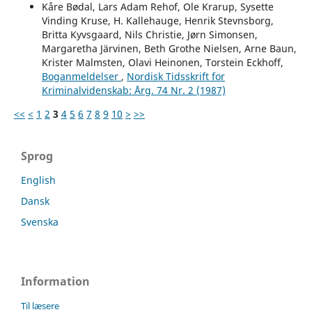
Kåre Bødal, Lars Adam Rehof, Ole Krarup, Sysette
Vinding Kruse, H. Kallehauge, Henrik Stevnsborg,
Britta Kyvsgaard, Nils Christie, Jørn Simonsen,
Margaretha Järvinen, Beth Grothe Nielsen, Arne Baun,
Krister Malmsten, Olavi Heinonen, Torstein Eckhoff,
Boganmeldelser
,
Nordisk Tidsskrift for
Kriminalvidenskab: Årg. 74 Nr. 2 (1987)
<<
<
1
2
3
4
5
6
7
8
9
10
>
>>
Sprog
English
Dansk
Svenska
Information
Til læsere