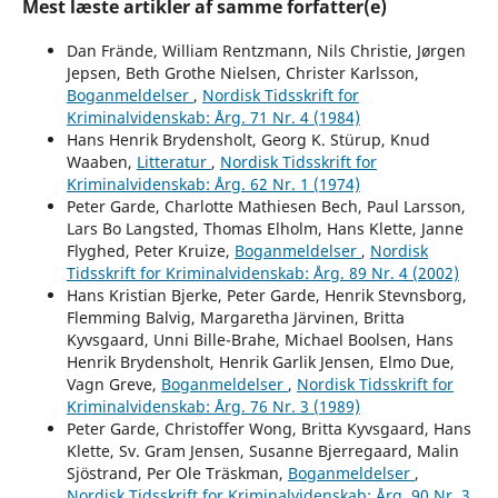
Mest læste artikler af samme forfatter(e)
Dan Frände, William Rentzmann, Nils Christie, Jørgen
Jepsen, Beth Grothe Nielsen, Christer Karlsson,
Boganmeldelser
,
Nordisk Tidsskrift for
Kriminalvidenskab: Årg. 71 Nr. 4 (1984)
Hans Henrik Brydensholt, Georg K. Stürup, Knud
Waaben,
Litteratur
,
Nordisk Tidsskrift for
Kriminalvidenskab: Årg. 62 Nr. 1 (1974)
Peter Garde, Charlotte Mathiesen Bech, Paul Larsson,
Lars Bo Langsted, Thomas Elholm, Hans Klette, Janne
Flyghed, Peter Kruize,
Boganmeldelser
,
Nordisk
Tidsskrift for Kriminalvidenskab: Årg. 89 Nr. 4 (2002)
Hans Kristian Bjerke, Peter Garde, Henrik Stevnsborg,
Flemming Balvig, Margaretha Järvinen, Britta
Kyvsgaard, Unni Bille-Brahe, Michael Boolsen, Hans
Henrik Brydensholt, Henrik Garlik Jensen, Elmo Due,
Vagn Greve,
Boganmeldelser
,
Nordisk Tidsskrift for
Kriminalvidenskab: Årg. 76 Nr. 3 (1989)
Peter Garde, Christoffer Wong, Britta Kyvsgaard, Hans
Klette, Sv. Gram Jensen, Susanne Bjerregaard, Malin
Sjöstrand, Per Ole Träskman,
Boganmeldelser
,
Nordisk Tidsskrift for Kriminalvidenskab: Årg. 90 Nr. 3