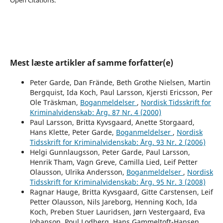
Mest læste artikler af samme forfatter(e)
Peter Garde, Dan Frände, Beth Grothe Nielsen, Martin
Bergquist, Ida Koch, Paul Larsson, Kjersti Ericsson, Per
Ole Träskman,
Boganmeldelser
,
Nordisk Tidsskrift for
Kriminalvidenskab: Årg. 87 Nr. 4 (2000)
Paul Larsson, Britta Kyvsgaard, Anette Storgaard,
Hans Klette, Peter Garde,
Boganmeldelser
,
Nordisk
Tidsskrift for Kriminalvidenskab: Årg. 93 Nr. 2 (2006)
Helgi Gunnlaugsson, Peter Garde, Paul Larsson,
Henrik Tham, Vagn Greve, Camilla Lied, Leif Petter
Olausson, Ulrika Andersson,
Boganmeldelser
,
Nordisk
Tidsskrift for Kriminalvidenskab: Årg. 95 Nr. 3 (2008)
Ragnar Hauge, Britta Kyvsgaard, Gitte Carstensen, Leif
Petter Olausson, Nils Jareborg, Henning Koch, Ida
Koch, Preben Stuer Lauridsen, Jørn Vestergaard, Eva
Johanson, Poul Lodberg, Hans Gammeltoft-Hansen,