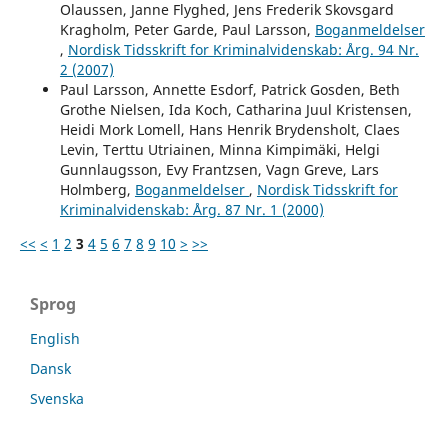
Olaussen, Janne Flyghed, Jens Frederik Skovsgard
Kragholm, Peter Garde, Paul Larsson,
Boganmeldelser
,
Nordisk Tidsskrift for Kriminalvidenskab: Årg. 94 Nr.
2 (2007)
Paul Larsson, Annette Esdorf, Patrick Gosden, Beth
Grothe Nielsen, Ida Koch, Catharina Juul Kristensen,
Heidi Mork Lomell, Hans Henrik Brydensholt, Claes
Levin, Terttu Utriainen, Minna Kimpimäki, Helgi
Gunnlaugsson, Evy Frantzsen, Vagn Greve, Lars
Holmberg,
Boganmeldelser
,
Nordisk Tidsskrift for
Kriminalvidenskab: Årg. 87 Nr. 1 (2000)
<<
<
1
2
3
4
5
6
7
8
9
10
>
>>
Sprog
English
Dansk
Svenska