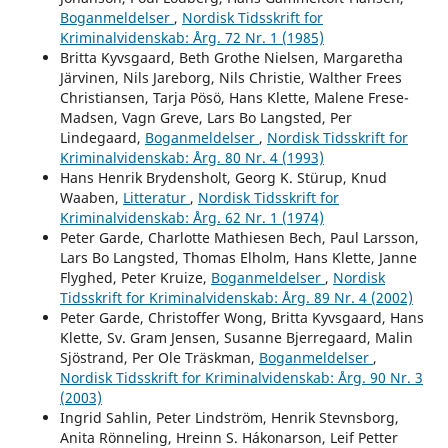
Boganmeldelser
,
Nordisk Tidsskrift for
Kriminalvidenskab: Årg. 72 Nr. 1 (1985)
Britta Kyvsgaard, Beth Grothe Nielsen, Margaretha
Järvinen, Nils Jareborg, Nils Christie, Walther Frees
Christiansen, Tarja Pösö, Hans Klette, Malene Frese-
Madsen, Vagn Greve, Lars Bo Langsted, Per
Lindegaard,
Boganmeldelser
,
Nordisk Tidsskrift for
Kriminalvidenskab: Årg. 80 Nr. 4 (1993)
Hans Henrik Brydensholt, Georg K. Stürup, Knud
Waaben,
Litteratur
,
Nordisk Tidsskrift for
Kriminalvidenskab: Årg. 62 Nr. 1 (1974)
Peter Garde, Charlotte Mathiesen Bech, Paul Larsson,
Lars Bo Langsted, Thomas Elholm, Hans Klette, Janne
Flyghed, Peter Kruize,
Boganmeldelser
,
Nordisk
Tidsskrift for Kriminalvidenskab: Årg. 89 Nr. 4 (2002)
Peter Garde, Christoffer Wong, Britta Kyvsgaard, Hans
Klette, Sv. Gram Jensen, Susanne Bjerregaard, Malin
Sjöstrand, Per Ole Träskman,
Boganmeldelser
,
Nordisk Tidsskrift for Kriminalvidenskab: Årg. 90 Nr. 3
(2003)
Ingrid Sahlin, Peter Lindström, Henrik Stevnsborg,
Anita Rönneling, Hreinn S. Hákonarson, Leif Petter