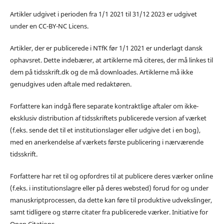
Artikler udgivet i perioden fra 1/1 2021 til 31/12 2023 er udgivet
under en CC-BY-NC Licens.
Artikler, der er publicerede i NTfK før 1/1 2021 er underlagt dansk
ophavsret. Dette indebærer, at artiklerne må citeres, der må linkes til
dem på tidsskrift.dk og de må downloades. Artiklerne må ikke
genudgives uden aftale med redaktøren.
Forfattere kan indgå flere separate kontraktlige aftaler om ikke-
eksklusiv distribution af tidsskriftets publicerede version af værket
(f.eks. sende det til et institutionslager eller udgive det i en bog),
med en anerkendelse af værkets første publicering i nærværende
tidsskrift.
Forfattere har ret til og opfordres til at publicere deres værker online
(f.eks. i institutionslagre eller på deres websted) forud for og under
manuskriptprocessen, da dette kan føre til produktive udvekslinger,
samt tidligere og større citater fra publicerede værker. Initiative for
Open Citations.