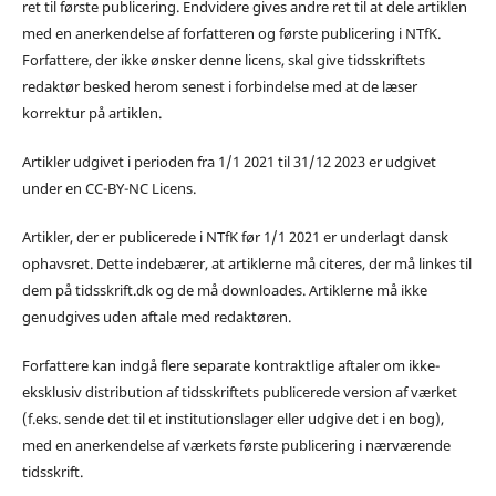
ret til første publicering. Endvidere gives andre ret til at dele artiklen
med en anerkendelse af forfatteren og første publicering i NTfK.
Forfattere, der ikke ønsker denne licens, skal give tidsskriftets
redaktør besked herom senest i forbindelse med at de læser
korrektur på artiklen.
Artikler udgivet i perioden fra 1/1 2021 til 31/12 2023 er udgivet
under en CC-BY-NC Licens.
Artikler, der er publicerede i NTfK før 1/1 2021 er underlagt dansk
ophavsret. Dette indebærer, at artiklerne må citeres, der må linkes til
dem på tidsskrift.dk og de må downloades. Artiklerne må ikke
genudgives uden aftale med redaktøren.
Forfattere kan indgå flere separate kontraktlige aftaler om ikke-
eksklusiv distribution af tidsskriftets publicerede version af værket
(f.eks. sende det til et institutionslager eller udgive det i en bog),
med en anerkendelse af værkets første publicering i nærværende
tidsskrift.