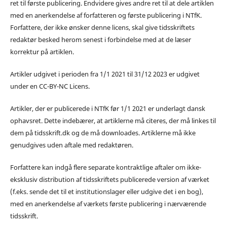
ret til første publicering. Endvidere gives andre ret til at dele artiklen
med en anerkendelse af forfatteren og første publicering i NTfK.
Forfattere, der ikke ønsker denne licens, skal give tidsskriftets
redaktør besked herom senest i forbindelse med at de læser
korrektur på artiklen.
Artikler udgivet i perioden fra 1/1 2021 til 31/12 2023 er udgivet
under en CC-BY-NC Licens.
Artikler, der er publicerede i NTfK før 1/1 2021 er underlagt dansk
ophavsret. Dette indebærer, at artiklerne må citeres, der må linkes til
dem på tidsskrift.dk og de må downloades. Artiklerne må ikke
genudgives uden aftale med redaktøren.
Forfattere kan indgå flere separate kontraktlige aftaler om ikke-
eksklusiv distribution af tidsskriftets publicerede version af værket
(f.eks. sende det til et institutionslager eller udgive det i en bog),
med en anerkendelse af værkets første publicering i nærværende
tidsskrift.