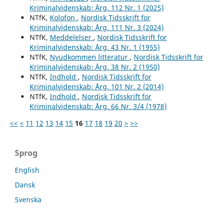
Kriminalvidenskab: Årg. 112 Nr. 1 (2025)
NTfK,
Kolofon
,
Nordisk Tidsskrift for
Kriminalvidenskab: Årg. 111 Nr. 3 (2024)
NTfK,
Meddelelser
,
Nordisk Tidsskrift for
Kriminalvidenskab: Årg. 43 Nr. 1 (1955)
NTfK,
Nyudkommen litteratur
,
Nordisk Tidsskrift for
Kriminalvidenskab: Årg. 38 Nr. 2 (1950)
NTfK,
Indhold
,
Nordisk Tidsskrift for
Kriminalvidenskab: Årg. 101 Nr. 2 (2014)
NTfK,
Indhold
,
Nordisk Tidsskrift for
Kriminalvidenskab: Årg. 66 Nr. 3/4 (1978)
<<
<
11
12
13
14
15
16
17
18
19
20
>
>>
Sprog
English
Dansk
Svenska