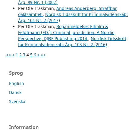
Årg. 89 Nr. 1 (2002)
Per Ole Träskman,
Andreas Anderberg: Straffbar
oaktsamhet
,
Nordisk Tidsskrift for Kriminalvidenskab:
Årg. 104 Nr. 2 (2017)
Per Ole Träskman,
Boganmeldelse: Elholm &
Feldtmann (ED.): Criminal Jurisdiction. A Nordic
Perspective, DJØF Publishing 2014
,
Nordisk Tidsskrift
for Kriminalvidenskab: Årg. 103 Nr. 2 (2016)
<<
<
1
2
3
4
5
6
>
>>
Sprog
English
Dansk
Svenska
Information