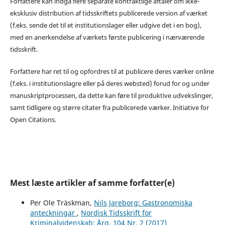
Forfattere kan indgå flere separate kontraktlige aftaler om ikke-
eksklusiv distribution af tidsskriftets publicerede version af værket
(f.eks. sende det til et institutionslager eller udgive det i en bog),
med en anerkendelse af værkets første publicering i nærværende
tidsskrift.
Forfattere har ret til og opfordres til at publicere deres værker online
(f.eks. i institutionslagre eller på deres websted) forud for og under
manuskriptprocessen, da dette kan føre til produktive udvekslinger,
samt tidligere og større citater fra publicerede værker. Initiative for
Open Citations.
Mest læste artikler af samme forfatter(e)
Per Ole Träskman,
Nils Jareborg: Gastronomiska
anteckningar
,
Nordisk Tidsskrift for
Kriminalvidenskab: Årg. 104 Nr. 2 (2017)