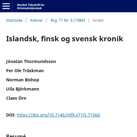
Startside
/
Arkiver
/
Årg. 71 Nr. 5 (1984)
/
Andet
Islandsk, finsk og svensk kronik
Jónatan Thormundsson
Per Ole Träskman
Norman Bishop
Ulla Björkmann
Claes Örn
DOI:
https://doi.org/10.7146/ntfk.v71i5.71066
Resumé