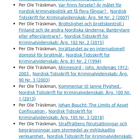
Per Ole Träskman,
Var finns forsete? Är målet för
nordisk kriminalpolitik att få flera fångar?
,
Nordisk
Tidsskrift for Kriminalvidenskab: Årg. 94 Nr. 2 (2007)
Per Ole Träskman,
Brottslighet och brottskontroll i
Finland och de andra Nordiska länderna: Banbrytare
eller eftersläntrare?
,
Nordisk Tidsskrift for
Kriminalvidenskab: Årg. 102 Nr. 2 (2015)
Per Ole Träskman,
Inrättandet av en internationell
domstol för brottmål
,
Nordisk Tidsskrift for
Kriminalvidenskab: Årg. 81 Nr. 2 (1994)
Per Ole Träskman,
Minnesord - Johs. Andenæs 1912-
2003
,
Nordisk Tidsskrift for Kriminalvidenskab: Årg.
90 Nr. 3 (2003)
Per Ole Träskman,
Kommentar til Janne Flyghed
,
Nordisk Tidsskrift for Kriminalvidenskab: Årg. 100 Nr.
1 (2013)
Per Ole Träskman,
Johan Boucht: The Limits of Asset
Confiscation
,
Nordisk Tidsskrift for
Kriminalvidenskab: Årg. 105 Nr. 3 (2018)
Per Ole Träskman,
Straffrättens förutsättningar och
begränsningar som styrmedel av miljöskadlig
verksamhet
,
Nordisk Tidsskrift for Kriminalvidenskab: