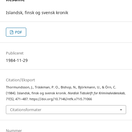
Islandsk, finsk og svensk kronik
PDF
Publiceret
1984-11-29
Citation/Eksport
Thormundsson, J., Träskman, P. O., Bishop, N., Björkmann, U., & Örn, C.
(1984). Islandsk, finsk og svensk kronik.
Nordisk Tidsskrift for Kriminalvidenskab
,
71
(5), 471–487. https://doi.org/10.7146/ntfk.v71i5.71066
Citationsformater
Nummer