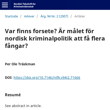
Startside
/
Arkiver
/
Årg. 94 Nr. 2 (2007)
/
Artikler
Var finns forsete? Är målet för
nordisk kriminalpolitik att få flera
fångar?
Per Ole Träskman
DOI:
https://doi.org/10.7146/ntfk.v94i2.71666
Resumé
See abstract in article.