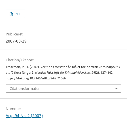
PDF
Publiceret
2007-08-29
Citation/Eksport
Träskman, P. O. (2007). Var finns forsete? Är målet för nordisk kriminalpolitik
att få flera fångar?.
Nordisk Tidsskrift for Kriminalvidenskab
,
94
(2), 127–142.
https://doi.org/10.7146/ntfk.v94i2.71666
Citationsformater
Nummer
Årg. 94 Nr. 2 (2007)