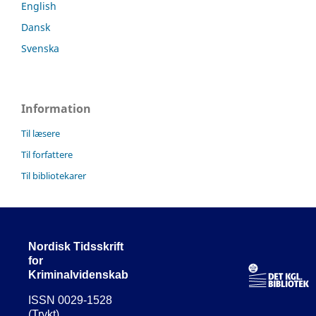
English
Dansk
Svenska
Information
Til læsere
Til forfattere
Til bibliotekarer
Nordisk Tidsskrift
for
Kriminalvidenskab
ISSN 0029-1528
(Trykt)