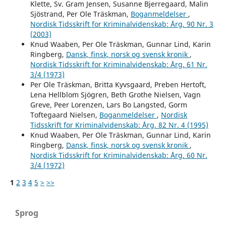
Klette, Sv. Gram Jensen, Susanne Bjerregaard, Malin
Sjöstrand, Per Ole Träskman,
Boganmeldelser
,
Nordisk Tidsskrift for Kriminalvidenskab: Årg. 90 Nr. 3
(2003)
Knud Waaben, Per Ole Träskman, Gunnar Lind, Karin
Ringberg,
Dansk, finsk, norsk og svensk kronik
,
Nordisk Tidsskrift for Kriminalvidenskab: Årg. 61 Nr.
3/4 (1973)
Per Ole Träskman, Britta Kyvsgaard, Preben Hertoft,
Lena Hellblom Sjögren, Beth Grothe Nielsen, Vagn
Greve, Peer Lorenzen, Lars Bo Langsted, Gorm
Toftegaard Nielsen,
Boganmeldelser
,
Nordisk
Tidsskrift for Kriminalvidenskab: Årg. 82 Nr. 4 (1995)
Knud Waaben, Per Ole Träskman, Gunnar Lind, Karin
Ringberg,
Dansk, finsk, norsk og svensk kronik
,
Nordisk Tidsskrift for Kriminalvidenskab: Årg. 60 Nr.
3/4 (1972)
1
2
3
4
5
>
>>
Sprog