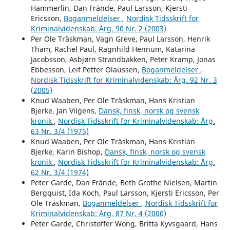
Hammerlin, Dan Frände, Paul Larsson, Kjersti
Ericsson,
Boganmeldelser
,
Nordisk Tidsskrift for
Kriminalvidenskab: Årg. 90 Nr. 2 (2003)
Per Ole Träskman, Vagn Greve, Paul Larsson, Henrik
Tham, Rachel Paul, Ragnhild Hennum, Katarina
Jacobsson, Asbjørn Strandbakken, Peter Kramp, Jonas
Ebbesson, Leif Petter Olaussen,
Boganmeldelser
,
Nordisk Tidsskrift for Kriminalvidenskab: Årg. 92 Nr. 3
(2005)
Knud Waaben, Per Ole Träskman, Hans Kristian
Bjerke, Jan Vilgens,
Dansk, finsk, norsk og svensk
kronik
,
Nordisk Tidsskrift for Kriminalvidenskab: Årg.
63 Nr. 3/4 (1975)
Knud Waaben, Per Ole Träskman, Hans Kristian
Bjerke, Karin Bishop,
Dansk, finsk, norsk og svensk
kronik
,
Nordisk Tidsskrift for Kriminalvidenskab: Årg.
62 Nr. 3/4 (1974)
Peter Garde, Dan Frände, Beth Grothe Nielsen, Martin
Bergquist, Ida Koch, Paul Larsson, Kjersti Ericsson, Per
Ole Träskman,
Boganmeldelser
,
Nordisk Tidsskrift for
Kriminalvidenskab: Årg. 87 Nr. 4 (2000)
Peter Garde, Christoffer Wong, Britta Kyvsgaard, Hans