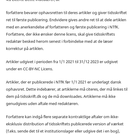
forfattere bevarer ophavsretten til deres artikler og giver tidsskriftet
ret til første publicering. Endvidere gives andre ret til at dele artiklen
med en anerkendelse af forfatteren og første publicering i NTfK.
Forfattere, der ikke ønsker denne licens, skal give tidsskriftets
redaktør besked herom senest i forbindelse med at de læser
korrektur på artiklen.
Artikler udgivet i perioden fra 1/1 2021 til 31/12 2023 er udgivet
under en CC-BY-NC Licens.
Artikler, der er publicerede i NTfK før 1/1 2021 er underlagt dansk
ophavsret. Dette indebærer, at artiklerne må citeres, der må linkes til
dem på tidsskrift.dk og de må downloades. Artiklerne må ikke
genudgives uden aftale med redaktøren.
Forfattere kan indgå flere separate kontraktlige aftaler om ikke-
eksklusiv distribution af tidsskriftets publicerede version af værket
(f.eks. sende det til et institutionslager eller udgive det i en bog),