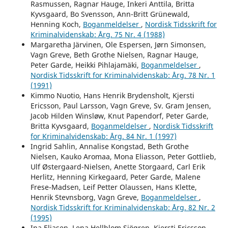
Rasmussen, Ragnar Hauge, Inkeri Anttila, Britta
Kyvsgaard, Bo Svensson, Ann-Britt Grünewald,
Henning Koch,
Boganmeldelser
,
Nordisk Tidsskrift for
Kriminalvidenskab: Årg. 75 Nr. 4 (1988)
Margaretha Järvinen, Ole Espersen, Jørn Simonsen,
Vagn Greve, Beth Grothe Nielsen, Ragnar Hauge,
Peter Garde, Heikki Pihlajamäki,
Boganmeldelser
,
Nordisk Tidsskrift for Kriminalvidenskab: Årg. 78 Nr. 1
(1991)
Kimmo Nuotio, Hans Henrik Brydensholt, Kjersti
Ericsson, Paul Larsson, Vagn Greve, Sv. Gram Jensen,
Jacob Hilden Winsløw, Knut Papendorf, Peter Garde,
Britta Kyvsgaard,
Boganmeldelser
,
Nordisk Tidsskrift
for Kriminalvidenskab: Årg. 84 Nr. 1 (1997)
Ingrid Sahlin, Annalise Kongstad, Beth Grothe
Nielsen, Kauko Aromaa, Mona Eliasson, Peter Gottlieb,
Ulf Østergaard-Nielsen, Anette Storgaard, Carl Erik
Herlitz, Henning Kirkegaard, Peter Garde, Malene
Frese-Madsen, Leif Petter Olaussen, Hans Klette,
Henrik Stevnsborg, Vagn Greve,
Boganmeldelser
,
Nordisk Tidsskrift for Kriminalvidenskab: Årg. 82 Nr. 2
(1995)
Ina Eliasen, Lena Hellblom Sjögren, Kjersti Ericsson,