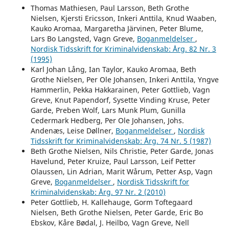
Thomas Mathiesen, Paul Larsson, Beth Grothe
Nielsen, Kjersti Ericsson, Inkeri Anttila, Knud Waaben,
Kauko Aromaa, Margaretha Järvinen, Peter Blume,
Lars Bo Langsted, Vagn Greve,
Boganmeldelser
,
Nordisk Tidsskrift for Kriminalvidenskab: Årg. 82 Nr. 3
(1995)
Karl Johan Lång, Ian Taylor, Kauko Aromaa, Beth
Grothe Nielsen, Per Ole Johansen, Inkeri Anttila, Yngve
Hammerlin, Pekka Hakkarainen, Peter Gottlieb, Vagn
Greve, Knut Papendorf, Sysette Vinding Kruse, Peter
Garde, Preben Wolf, Lars Munk Plum, Gunilla
Cedermark Hedberg, Per Ole Johansen, Johs.
Andenæs, Leise Døllner,
Boganmeldelser
,
Nordisk
Tidsskrift for Kriminalvidenskab: Årg. 74 Nr. 5 (1987)
Beth Grothe Nielsen, Nils Christie, Peter Garde, Jonas
Havelund, Peter Kruize, Paul Larsson, Leif Petter
Olaussen, Lin Adrian, Marit Wårum, Petter Asp, Vagn
Greve,
Boganmeldelser
,
Nordisk Tidsskrift for
Kriminalvidenskab: Årg. 97 Nr. 2 (2010)
Peter Gottlieb, H. Kallehauge, Gorm Toftegaard
Nielsen, Beth Grothe Nielsen, Peter Garde, Eric Bo
Ebskov, Kåre Bødal, J. Heilbo, Vagn Greve, Nell