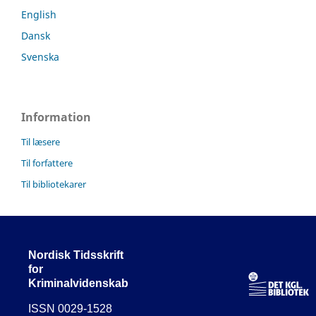
English
Dansk
Svenska
Information
Til læsere
Til forfattere
Til bibliotekarer
Nordisk Tidsskrift
for
Kriminalvidenskab
ISSN 0029-1528