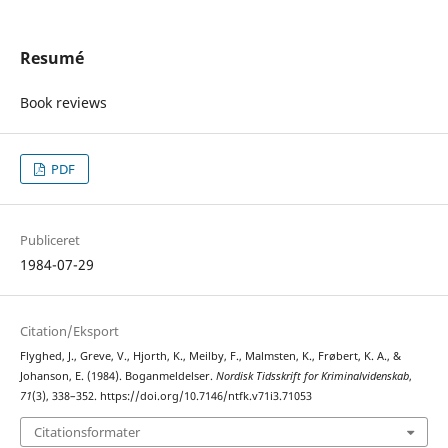
Resumé
Book reviews
PDF
Publiceret
1984-07-29
Citation/Eksport
Flyghed, J., Greve, V., Hjorth, K., Meilby, F., Malmsten, K., Frøbert, K. A., &
Johanson, E. (1984). Boganmeldelser.
Nordisk Tidsskrift for Kriminalvidenskab
,
71
(3), 338–352. https://doi.org/10.7146/ntfk.v71i3.71053
Citationsformater