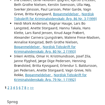
Beth Grothe Nielsen, Kerstin Svensson, Ulla Høg,
Sverker Jönsson, Paul Larsson, Peter Garde, Vagn
Greve, Britta Kyvsgaard,
Boganmeldelser
,
Nordisk
Tidsskrift for Kriminalvidenskab: Årg. 86 Nr. 3 (1999)
Heidi Mork Andersen, Ragnar Hauge, Lars Bo
Langsted, Anette Storgaard, Hannu Takala, Hans
Klette, Lars Rand Jensen, Knud Aage Frøbert,
Alexander Carnera Ljungstrøm, Malene Frese-Madsen,
Annalise Kongstad, Beth Grothe Nielsen,
Boganmeldelser
,
Nordisk Tidsskrift for
Kriminalvidenskab: Årg. 80 Nr. 2 (1993)
Inkeri Anttila, Omar H. Kristmundsson, Josef Zila,
Janne Flyghed, Jørge Dige Pedersen, Henning
Brøndsted, Britta Kyvsgaard, Erlendur S. Baldursson,
Jan Pedersen, Anette Storgaard, Vagn Greve, Nils
Rekke,
Boganmeldelser
,
Nordisk Tidsskrift for
Kriminalvidenskab: Årg. 79 Nr. 1 (1992)
1
2
3
4
5
6
7
8
>
>>
Sprog