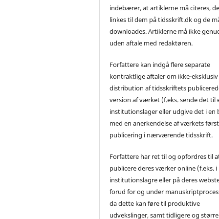
indebærer, at artiklerne må citeres, d
linkes til dem på tidsskrift.dk og de m
downloades. Artiklerne må ikke genu
uden aftale med redaktøren.
Forfattere kan indgå flere separate
kontraktlige aftaler om ikke-eksklusiv
distribution af tidsskriftets publicere
version af værket (f.eks. sende det til 
institutionslager eller udgive det i en
med en anerkendelse af værkets førs
publicering i nærværende tidsskrift.
Forfattere har ret til og opfordres til a
publicere deres værker online (f.eks. i
institutionslagre eller på deres webst
forud for og under manuskriptproces
da dette kan føre til produktive
udvekslinger, samt tidligere og større