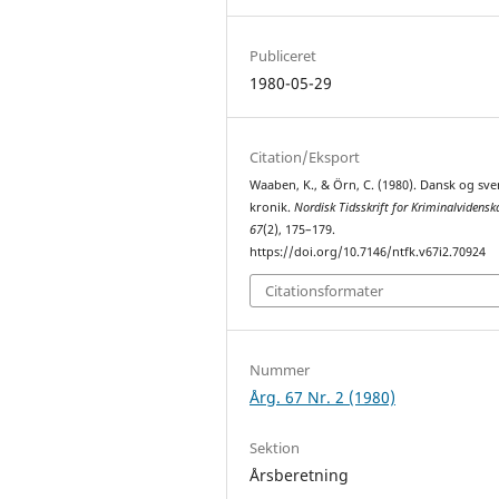
Publiceret
1980-05-29
Citation/Eksport
Waaben, K., & Örn, C. (1980). Dansk og sv
kronik.
Nordisk Tidsskrift for Kriminalvidensk
67
(2), 175–179.
https://doi.org/10.7146/ntfk.v67i2.70924
Citationsformater
Nummer
Årg. 67 Nr. 2 (1980)
Sektion
Årsberetning