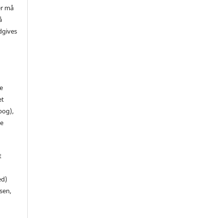
er må
å
dgives
de
et
 bog),
te
t
ed)
sen,