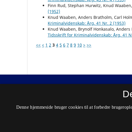
Finn Rud, Stephan Hurwitz, Knud Waaben
(1952)
Knud Waaben, Anders Bratholm, Carl Hol
Kriminalvidenskab: Årg. 41 Nr. 2 (1953)
Knud Waaben, Brynolf Honkasalo, Anders 
Tidsskrift for Kriminalvidenskab: Årg. 41 N
<<
<
1
2
3
4
5
6
7
8
9
10
>
>>
Nordisk Tidsskrift for Kriminalvidenskab
D
ISSN 0029-1528 (Trykt)
Denne hjemmeside bruger cookies til at forbedre brugerople
ISSN 2446-3051 (Online)
Tilgængelighedserklæring