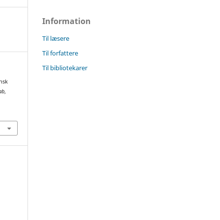
Information
Til læsere
Til forfattere
Til bibliotekarer
ensk
ab
,