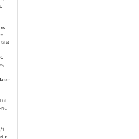
s.
res
te
til at
K.
ns,
d
 læser
 til
Y-NC
1/1
ette