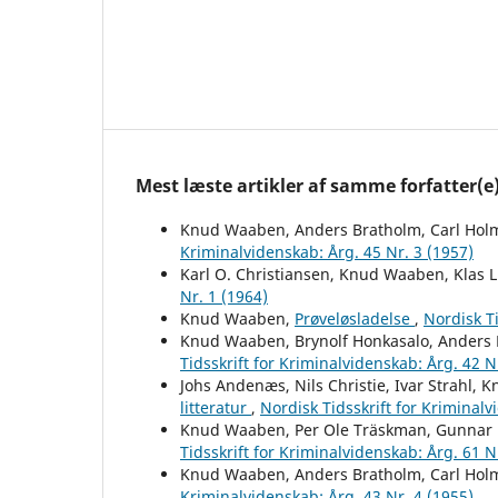
Mest læste artikler af samme forfatter(e
Knud Waaben, Anders Bratholm, Carl Hol
Kriminalvidenskab: Årg. 45 Nr. 3 (1957)
Karl O. Christiansen, Knud Waaben, Klas L
Nr. 1 (1964)
Knud Waaben,
Prøveløsladelse
,
Nordisk Ti
Knud Waaben, Brynolf Honkasalo, Anders 
Tidsskrift for Kriminalvidenskab: Årg. 42 N
Johs Andenæs, Nils Christie, Ivar Strahl
litteratur
,
Nordisk Tidsskrift for Kriminalv
Knud Waaben, Per Ole Träskman, Gunnar 
Tidsskrift for Kriminalvidenskab: Årg. 61 N
Knud Waaben, Anders Bratholm, Carl Hol
Kriminalvidenskab: Årg. 43 Nr. 4 (1955)