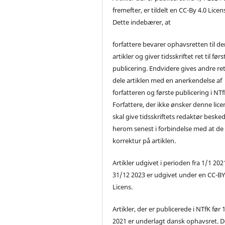
fremefter, er tildelt en CC-By 4.0 Licen
Dette indebærer, at
forfattere bevarer ophavsretten til de
artikler og giver tidsskriftet ret til førs
publicering. Endvidere gives andre ret 
dele artiklen med en anerkendelse af
forfatteren og første publicering i NTf
Forfattere, der ikke ønsker denne lice
skal give tidsskriftets redaktør beske
herom senest i forbindelse med at de
korrektur på artiklen.
Artikler udgivet i perioden fra 1/1 2021
31/12 2023 er udgivet under en CC-B
Licens.
Artikler, der er publicerede i NTfK før 
2021 er underlagt dansk ophavsret. D