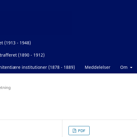
et (1913 - 1948)
rafferet (1890 - 1912)
itentiære institutioner (1878 - 1889)
Meddelelser
Om
etning
PDF