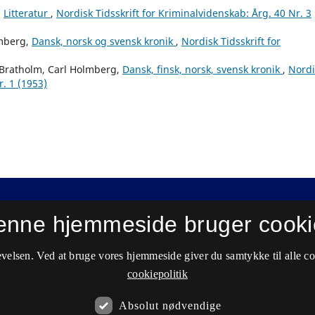
,
Litteratur
,
Nordisk Tidsskrift for Kriminalvidenskab: Årg. 40 Nr. 3
mberg,
Dansk, norsk og svensk kronik
,
Nordisk Tidsskrift for
Bratholm, Carl Holmberg,
Dansk, finsk, norsk, svensk kronik
,
Nordi
r. 1 (1953)
enne hjemmeside bruger cooki
velsen. Ved at bruge vores hjemmeside giver du samtykke til alle c
cookiepolitik
Absolut nødvendige