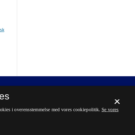
sk
es
×
ookies i overensstemmelse med vores cookiepolitik.
Se vores