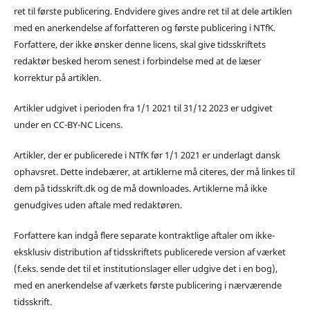
ret til første publicering. Endvidere gives andre ret til at dele artiklen
med en anerkendelse af forfatteren og første publicering i NTfK.
Forfattere, der ikke ønsker denne licens, skal give tidsskriftets
redaktør besked herom senest i forbindelse med at de læser
korrektur på artiklen.
Artikler udgivet i perioden fra 1/1 2021 til 31/12 2023 er udgivet
under en CC-BY-NC Licens.
Artikler, der er publicerede i NTfK før 1/1 2021 er underlagt dansk
ophavsret. Dette indebærer, at artiklerne må citeres, der må linkes til
dem på tidsskrift.dk og de må downloades. Artiklerne må ikke
genudgives uden aftale med redaktøren.
Forfattere kan indgå flere separate kontraktlige aftaler om ikke-
eksklusiv distribution af tidsskriftets publicerede version af værket
(f.eks. sende det til et institutionslager eller udgive det i en bog),
med en anerkendelse af værkets første publicering i nærværende
tidsskrift.