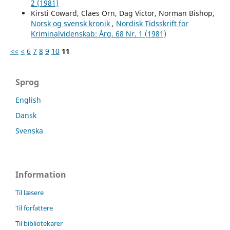
2 (1981)
Kirsti Coward, Claes Örn, Dag Victor, Norman Bishop,
Norsk og svensk kronik
,
Nordisk Tidsskrift for
Kriminalvidenskab: Årg. 68 Nr. 1 (1981)
<<
<
6
7
8
9
10
11
Sprog
English
Dansk
Svenska
Information
Til læsere
Til forfattere
Til bibliotekarer