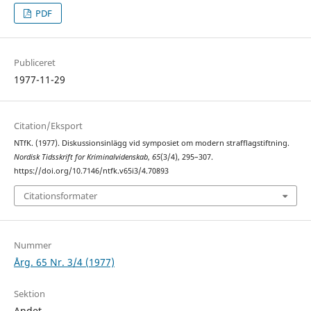
PDF
Publiceret
1977-11-29
Citation/Eksport
NTfK. (1977). Diskussionsinlägg vid symposiet om modern strafflagstiftning.
Nordisk Tidsskrift for Kriminalvidenskab
,
65
(3/4), 295–307.
https://doi.org/10.7146/ntfk.v65i3/4.70893
Citationsformater
Nummer
Årg. 65 Nr. 3/4 (1977)
Sektion
Andet