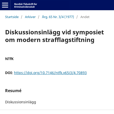
Startside
/
Arkiver
/
Årg. 65 Nr. 3/4 (1977)
/
Andet
Diskussionsinlägg vid symposiet
om modern strafflagstiftning
NTfK
DOI:
https://doi.org/10.7146/ntfk.v65i3/4.70893
Resumé
Diskussionsinlägg