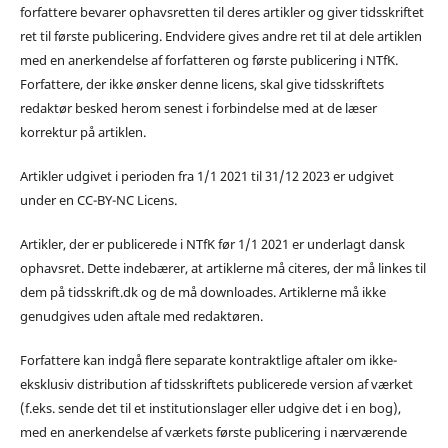
forfattere bevarer ophavsretten til deres artikler og giver tidsskriftet
ret til første publicering. Endvidere gives andre ret til at dele artiklen
med en anerkendelse af forfatteren og første publicering i NTfK.
Forfattere, der ikke ønsker denne licens, skal give tidsskriftets
redaktør besked herom senest i forbindelse med at de læser
korrektur på artiklen.
Artikler udgivet i perioden fra 1/1 2021 til 31/12 2023 er udgivet
under en CC-BY-NC Licens.
Artikler, der er publicerede i NTfK før 1/1 2021 er underlagt dansk
ophavsret. Dette indebærer, at artiklerne må citeres, der må linkes til
dem på tidsskrift.dk og de må downloades. Artiklerne må ikke
genudgives uden aftale med redaktøren.
Forfattere kan indgå flere separate kontraktlige aftaler om ikke-
eksklusiv distribution af tidsskriftets publicerede version af værket
(f.eks. sende det til et institutionslager eller udgive det i en bog),
med en anerkendelse af værkets første publicering i nærværende