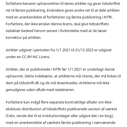
forfattere bevarer ophavsretten til deres artikler og giver tidsskriftet
ret til første publicering. Endvidere gives andre ret til at dele artiklen
med en anerkendelse af forfatteren og første publicering i NTfK.
Forfattere, der ikke ønsker denne licens, skal give tidsskriftets
redaktør besked herom senest i forbindelse med at de læser
korrektur på artiklen.
Artikler udgivet i perioden fra 1/1 2021 til 31/12 2023 er udgivet
under en CC-BY-NC Licens.
Artikler, der er publicerede i NTfK før 1/1 2021 er underlagt dansk
ophavsret. Dette indebærer, at artiklerne må citeres, der må linkes til
dem på tidsskrift.dk og de må downloades. Artiklerne må ikke
genudgives uden aftale med redaktøren.
Forfattere kan indgå flere separate kontraktlige aftaler om ikke-
eksklusiv distribution af tidsskriftets publicerede version af værket
(f.eks. sende det til et institutionslager eller udgive det i en bog),
med en anerkendelse af værkets første publicering i nærværende