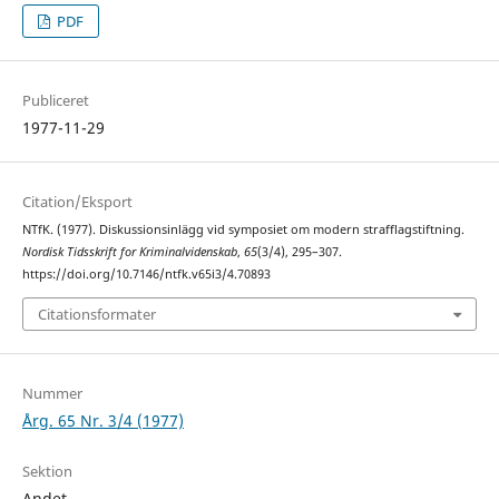
PDF
Publiceret
1977-11-29
Citation/Eksport
NTfK. (1977). Diskussionsinlägg vid symposiet om modern strafflagstiftning.
Nordisk Tidsskrift for Kriminalvidenskab
,
65
(3/4), 295–307.
https://doi.org/10.7146/ntfk.v65i3/4.70893
Citationsformater
Nummer
Årg. 65 Nr. 3/4 (1977)
Sektion
Andet