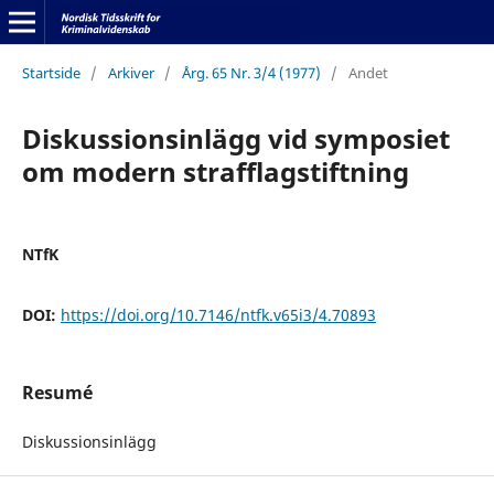
Startside
/
Arkiver
/
Årg. 65 Nr. 3/4 (1977)
/
Andet
Diskussionsinlägg vid symposiet
om modern strafflagstiftning
NTfK
DOI:
https://doi.org/10.7146/ntfk.v65i3/4.70893
Resumé
Diskussionsinlägg