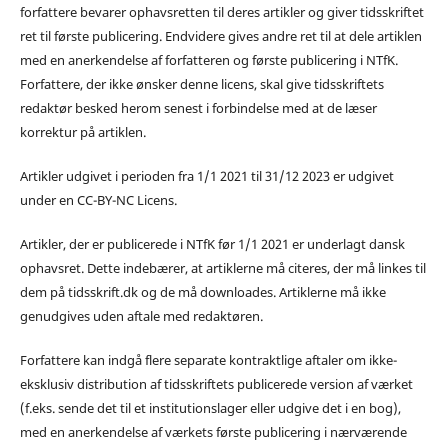
forfattere bevarer ophavsretten til deres artikler og giver tidsskriftet
ret til første publicering. Endvidere gives andre ret til at dele artiklen
med en anerkendelse af forfatteren og første publicering i NTfK.
Forfattere, der ikke ønsker denne licens, skal give tidsskriftets
redaktør besked herom senest i forbindelse med at de læser
korrektur på artiklen.
Artikler udgivet i perioden fra 1/1 2021 til 31/12 2023 er udgivet
under en CC-BY-NC Licens.
Artikler, der er publicerede i NTfK før 1/1 2021 er underlagt dansk
ophavsret. Dette indebærer, at artiklerne må citeres, der må linkes til
dem på tidsskrift.dk og de må downloades. Artiklerne må ikke
genudgives uden aftale med redaktøren.
Forfattere kan indgå flere separate kontraktlige aftaler om ikke-
eksklusiv distribution af tidsskriftets publicerede version af værket
(f.eks. sende det til et institutionslager eller udgive det i en bog),
med en anerkendelse af værkets første publicering i nærværende