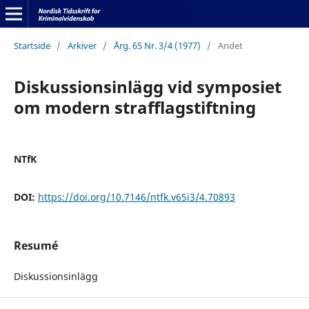
Startside
/
Arkiver
/
Årg. 65 Nr. 3/4 (1977)
/
Andet
Diskussionsinlägg vid symposiet
om modern strafflagstiftning
NTfK
DOI:
https://doi.org/10.7146/ntfk.v65i3/4.70893
Resumé
Diskussionsinlägg