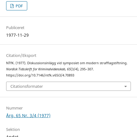
PDF
Publiceret
1977-11-29
Citation/Eksport
NTfK. (1977). Diskussionsinlägg vid symposiet om modern strafflagstiftning.
Nordisk Tidsskrift for Kriminalvidenskab
,
65
(3/4), 295–307.
https://doi.org/10.7146/ntfk.v65i3/4.70893
Citationsformater
Nummer
Årg. 65 Nr. 3/4 (1977)
Sektion
Andet