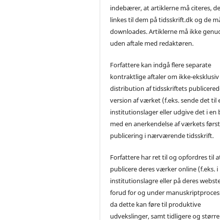
indebærer, at artiklerne må citeres, d
linkes til dem på tidsskrift.dk og de m
downloades. Artiklerne må ikke genu
uden aftale med redaktøren.
Forfattere kan indgå flere separate
kontraktlige aftaler om ikke-eksklusiv
distribution af tidsskriftets publicere
version af værket (f.eks. sende det til 
institutionslager eller udgive det i en
med en anerkendelse af værkets førs
publicering i nærværende tidsskrift.
Forfattere har ret til og opfordres til a
publicere deres værker online (f.eks. i
institutionslagre eller på deres webst
forud for og under manuskriptproces
da dette kan føre til produktive
udvekslinger, samt tidligere og større