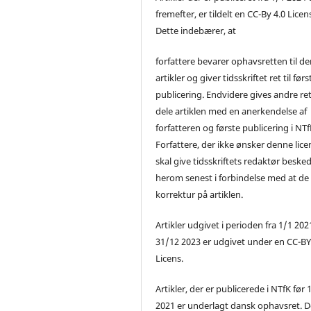
fremefter, er tildelt en CC-By 4.0 Licen
Dette indebærer, at
forfattere bevarer ophavsretten til de
artikler og giver tidsskriftet ret til førs
publicering. Endvidere gives andre ret 
dele artiklen med en anerkendelse af
forfatteren og første publicering i NTf
Forfattere, der ikke ønsker denne lice
skal give tidsskriftets redaktør beske
herom senest i forbindelse med at de
korrektur på artiklen.
Artikler udgivet i perioden fra 1/1 2021
31/12 2023 er udgivet under en CC-B
Licens.
Artikler, der er publicerede i NTfK før 
2021 er underlagt dansk ophavsret. D