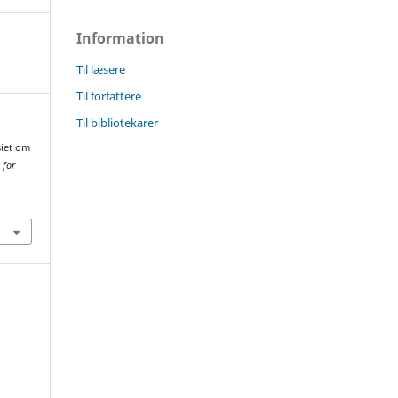
Information
Til læsere
Til forfattere
Til bibliotekarer
siet om
 for