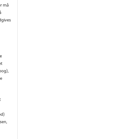
er må
å
dgives
de
et
 bog),
te
t
ed)
sen,