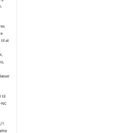
s.
res
te
til at
K.
ns,
d
 læser
 til
Y-NC
1/1
ette