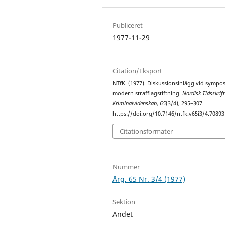
Publiceret
1977-11-29
Citation/Eksport
NTfK. (1977). Diskussionsinlägg vid sympo
modern strafflagstiftning.
Nordisk Tidsskrift
Kriminalvidenskab
,
65
(3/4), 295–307.
https://doi.org/10.7146/ntfk.v65i3/4.70893
Citationsformater
Nummer
Årg. 65 Nr. 3/4 (1977)
Sektion
Andet