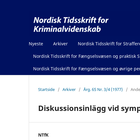
Nyeste
Arkiver
Nordisk Tidsskrift for Straffer
Nordisk Tidsskrift for Fængselsvæsen og praktisk St
Nordisk Tidsskrift for Fængselsvæsen og øvrige pen
Startside
/
Arkiver
/
Årg. 65 Nr. 3/4 (1977)
/
Ande
Diskussionsinlägg vid symp
NTfK