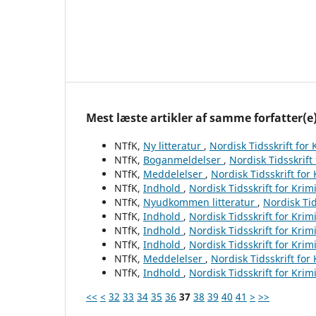
Mest læste artikler af samme forfatter(e
NTfK,
Ny litteratur
,
Nordisk Tidsskrift for
NTfK,
Boganmeldelser
,
Nordisk Tidsskrift
NTfK,
Meddelelser
,
Nordisk Tidsskrift for
NTfK,
Indhold
,
Nordisk Tidsskrift for Krim
NTfK,
Nyudkommen litteratur
,
Nordisk Tid
NTfK,
Indhold
,
Nordisk Tidsskrift for Krim
NTfK,
Indhold
,
Nordisk Tidsskrift for Krim
NTfK,
Indhold
,
Nordisk Tidsskrift for Krim
NTfK,
Meddelelser
,
Nordisk Tidsskrift for
NTfK,
Indhold
,
Nordisk Tidsskrift for Krim
<<
<
32
33
34
35
36
37
38
39
40
41
>
>>