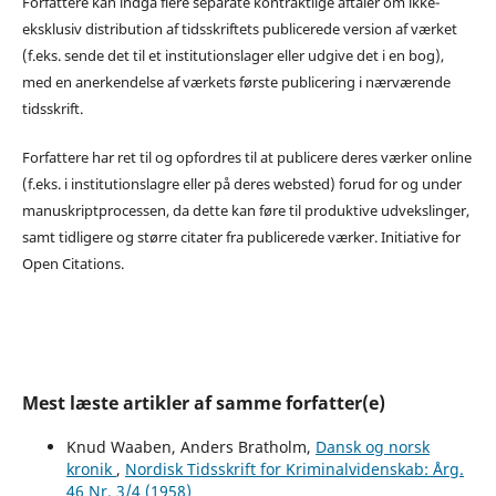
Forfattere kan indgå flere separate kontraktlige aftaler om ikke-
eksklusiv distribution af tidsskriftets publicerede version af værket
(f.eks. sende det til et institutionslager eller udgive det i en bog),
med en anerkendelse af værkets første publicering i nærværende
tidsskrift.
Forfattere har ret til og opfordres til at publicere deres værker online
(f.eks. i institutionslagre eller på deres websted) forud for og under
manuskriptprocessen, da dette kan føre til produktive udvekslinger,
samt tidligere og større citater fra publicerede værker. Initiative for
Open Citations.
Mest læste artikler af samme forfatter(e)
Knud Waaben, Anders Bratholm,
Dansk og norsk
kronik
,
Nordisk Tidsskrift for Kriminalvidenskab: Årg.
46 Nr. 3/4 (1958)