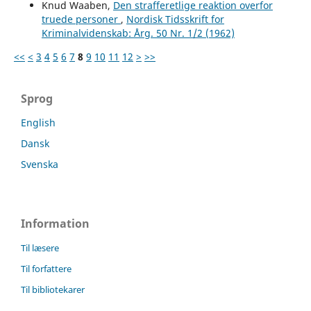
Knud Waaben,
Den strafferetlige reaktion overfor
truede personer
,
Nordisk Tidsskrift for
Kriminalvidenskab: Årg. 50 Nr. 1/2 (1962)
<<
<
3
4
5
6
7
8
9
10
11
12
>
>>
Sprog
English
Dansk
Svenska
Information
Til læsere
Til forfattere
Til bibliotekarer