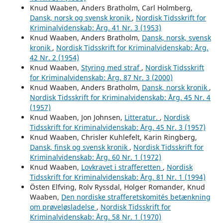
Knud Waaben, Anders Bratholm, Carl Holmberg,
Dansk, norsk og svensk kronik
,
Nordisk Tidsskrift for
Kriminalvidenskab: Årg. 41 Nr. 3 (1953)
Knud Waaben, Anders Bratholm,
Dansk, norsk, svensk
kronik
,
Nordisk Tidsskrift for Kriminalvidenskab: Årg.
42 Nr. 2 (1954)
Knud Waaben,
Styring med straf
,
Nordisk Tidsskrift
for Kriminalvidenskab: Årg. 87 Nr. 3 (2000)
Knud Waaben, Anders Bratholm,
Dansk, norsk kronik
,
Nordisk Tidsskrift for Kriminalvidenskab: Årg. 45 Nr. 4
(1957)
Knud Waaben, Jon Johnsen,
Litteratur.
,
Nordisk
Tidsskrift for Kriminalvidenskab: Årg. 45 Nr. 3 (1957)
Knud Waaben, Chrisler Kuhlefelt, Karin Ringberg,
Dansk, finsk og svensk kronik
,
Nordisk Tidsskrift for
Kriminalvidenskab: Årg. 60 Nr. 1 (1972)
Knud Waaben,
Lovkravet i strafferetten
,
Nordisk
Tidsskrift for Kriminalvidenskab: Årg. 81 Nr. 1 (1994)
Östen Elfving, Rolv Ryssdal, Holger Romander, Knud
Waaben,
Den nordiske strafferetskomités betænkning
om prøveløsladelse
,
Nordisk Tidsskrift for
Kriminalvidenskab: Årg. 58 Nr. 1 (1970)