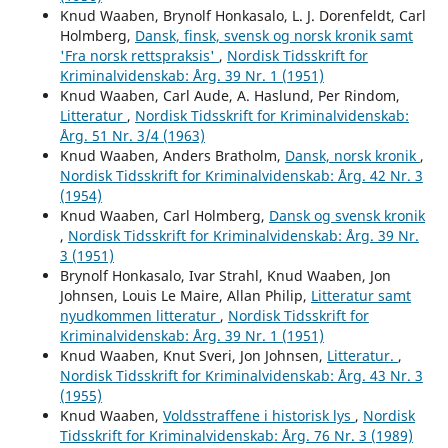
Knud Waaben, Brynolf Honkasalo, L. J. Dorenfeldt, Carl
Holmberg,
Dansk, finsk, svensk og norsk kronik samt
'Fra norsk rettspraksis'
,
Nordisk Tidsskrift for
Kriminalvidenskab: Årg. 39 Nr. 1 (1951)
Knud Waaben, Carl Aude, A. Haslund, Per Rindom,
Litteratur
,
Nordisk Tidsskrift for Kriminalvidenskab:
Årg. 51 Nr. 3/4 (1963)
Knud Waaben, Anders Bratholm,
Dansk, norsk kronik
,
Nordisk Tidsskrift for Kriminalvidenskab: Årg. 42 Nr. 3
(1954)
Knud Waaben, Carl Holmberg,
Dansk og svensk kronik
,
Nordisk Tidsskrift for Kriminalvidenskab: Årg. 39 Nr.
3 (1951)
Brynolf Honkasalo, Ivar Strahl, Knud Waaben, Jon
Johnsen, Louis Le Maire, Allan Philip,
Litteratur samt
nyudkommen litteratur
,
Nordisk Tidsskrift for
Kriminalvidenskab: Årg. 39 Nr. 1 (1951)
Knud Waaben, Knut Sveri, Jon Johnsen,
Litteratur.
,
Nordisk Tidsskrift for Kriminalvidenskab: Årg. 43 Nr. 3
(1955)
Knud Waaben,
Voldsstraffene i historisk lys
,
Nordisk
Tidsskrift for Kriminalvidenskab: Årg. 76 Nr. 3 (1989)