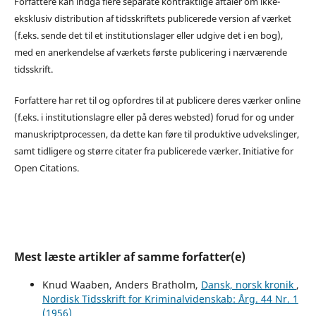
Forfattere kan indgå flere separate kontraktlige aftaler om ikke-
eksklusiv distribution af tidsskriftets publicerede version af værket
(f.eks. sende det til et institutionslager eller udgive det i en bog),
med en anerkendelse af værkets første publicering i nærværende
tidsskrift.
Forfattere har ret til og opfordres til at publicere deres værker online
(f.eks. i institutionslagre eller på deres websted) forud for og under
manuskriptprocessen, da dette kan føre til produktive udvekslinger,
samt tidligere og større citater fra publicerede værker. Initiative for
Open Citations.
Mest læste artikler af samme forfatter(e)
Knud Waaben, Anders Bratholm,
Dansk, norsk kronik
,
Nordisk Tidsskrift for Kriminalvidenskab: Årg. 44 Nr. 1
(1956)