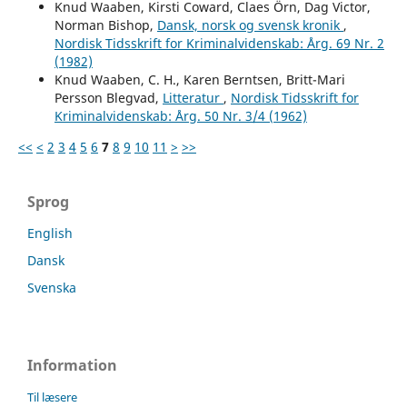
Knud Waaben, Kirsti Coward, Claes Örn, Dag Victor,
Norman Bishop,
Dansk, norsk og svensk kronik
,
Nordisk Tidsskrift for Kriminalvidenskab: Årg. 69 Nr. 2
(1982)
Knud Waaben, C. H., Karen Berntsen, Britt-Mari
Persson Blegvad,
Litteratur
,
Nordisk Tidsskrift for
Kriminalvidenskab: Årg. 50 Nr. 3/4 (1962)
<<
<
2
3
4
5
6
7
8
9
10
11
>
>>
Sprog
English
Dansk
Svenska
Information
Til læsere