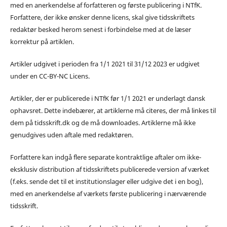
med en anerkendelse af forfatteren og første publicering i NTfK.
Forfattere, der ikke ønsker denne licens, skal give tidsskriftets
redaktør besked herom senest i forbindelse med at de læser
korrektur på artiklen.
Artikler udgivet i perioden fra 1/1 2021 til 31/12 2023 er udgivet
under en CC-BY-NC Licens.
Artikler, der er publicerede i NTfK før 1/1 2021 er underlagt dansk
ophavsret. Dette indebærer, at artiklerne må citeres, der må linkes til
dem på tidsskrift.dk og de må downloades. Artiklerne må ikke
genudgives uden aftale med redaktøren.
Forfattere kan indgå flere separate kontraktlige aftaler om ikke-
eksklusiv distribution af tidsskriftets publicerede version af værket
(f.eks. sende det til et institutionslager eller udgive det i en bog),
med en anerkendelse af værkets første publicering i nærværende
tidsskrift.