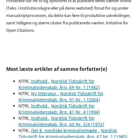
Forfattere har ret til og opfordres til at publicere deres værker online
(f.eks. i institutionslagre eller på deres websted) forud for og under
manuskriptprocessen, da dette kan føre til produktive udvekslinger,
samt tidligere og større citater fra publicerede værker. Initiative for
Open Citations.
Mest læste artikler af samme forfatter(e)
NTfK,
Indhold
,
Nordisk Tidsskrift for
Kriminalvidenskab: Årg. 69 Nr. 1 (1982)
NTfK,
Ny litteratur
,
Nordisk Tidsskrift for
Kriminalvidenskab: Årg. 91 Nr. 1 (2004)
NTfK,
Indhold
,
Nordisk Tidsskrift for
Kriminalvidenskab: Årg. 81 Nr. 4 (1994)
NTfK,
Indhold
,
Nordisk Tidsskrift for
Kriminalvidenskab: Årg. 60 Nr. 3/4 (1972)
NTfK,
Det 8. nordiske kriminalistmøde
,
Nordisk
Tidsskrift for Kriminalvidenskab: Årg. 67 Nr. 1 (1980)