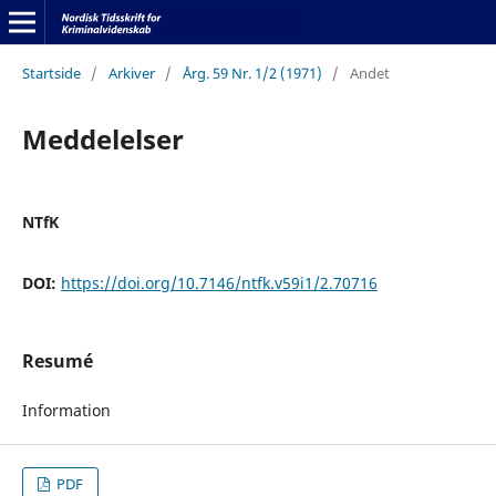
Startside
/
Arkiver
/
Årg. 59 Nr. 1/2 (1971)
/
Andet
Meddelelser
NTfK
DOI:
https://doi.org/10.7146/ntfk.v59i1/2.70716
Resumé
Information
PDF