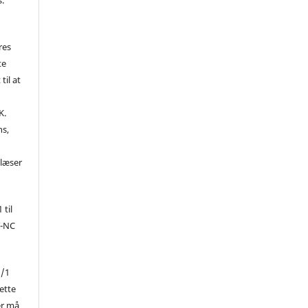
res
te
til at
K.
ns,
d
 læser
 til
Y-NC
1/1
ette
er må