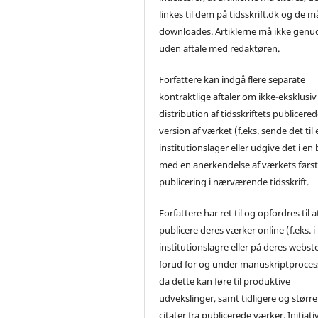
linkes til dem på tidsskrift.dk og de m
downloades. Artiklerne må ikke genu
uden aftale med redaktøren.
Forfattere kan indgå flere separate
kontraktlige aftaler om ikke-eksklusiv
distribution af tidsskriftets publicere
version af værket (f.eks. sende det til 
institutionslager eller udgive det i en
med en anerkendelse af værkets førs
publicering i nærværende tidsskrift.
Forfattere har ret til og opfordres til a
publicere deres værker online (f.eks. i
institutionslagre eller på deres webst
forud for og under manuskriptproces
da dette kan føre til produktive
udvekslinger, samt tidligere og større
citater fra publicerede værker. Initiati