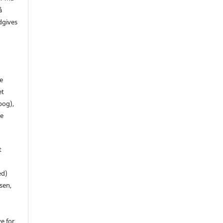
å
dgives
de
et
 bog),
te
t
ed)
sen,
ve for