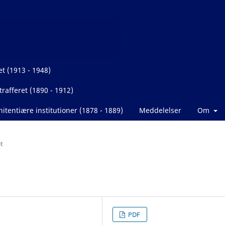
et (1913 - 1948)
rafferet (1890 - 1912)
itentiære institutioner (1878 - 1889)
Meddelelser
Om
t
PDF