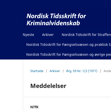
Nyeste
Arkiver
Nordisk Tidsskrift for Straffer
Nordisk Tidsskrift for Fængselsvæsen og praktisk St
Nordisk Tidsskrift for Fængselsvæsen og øvrige pen
Startside
/
Arkiver
/
Årg. 59 Nr. 1/2 (1971)
/
Ande
Meddelelser
NTfK