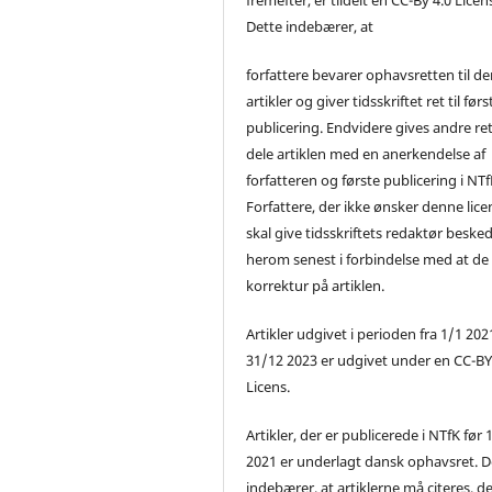
Dette indebærer, at
forfattere bevarer ophavsretten til de
artikler og giver tidsskriftet ret til førs
publicering. Endvidere gives andre ret 
dele artiklen med en anerkendelse af
forfatteren og første publicering i NTf
Forfattere, der ikke ønsker denne lice
skal give tidsskriftets redaktør beske
herom senest i forbindelse med at de
korrektur på artiklen.
Artikler udgivet i perioden fra 1/1 2021
31/12 2023 er udgivet under en CC-B
Licens.
Artikler, der er publicerede i NTfK før 
2021 er underlagt dansk ophavsret. D
indebærer, at artiklerne må citeres, d