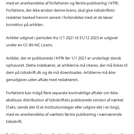
med en anerkendelse af forfatteren og første publicering i NTfK.
Forfattere, der ikke ønsker denne licens, skal give tidsskriftets
redaktør besked herom senest i forbindelse med at de læser
korrektur på artiklen.
Artikler udgivet i perioden fra 1/1 2021 til 31/12 2023 er udgivet
under en CC-BY-NC Licens.
Artikler, der er publicerede i NTfK før 1/1 2021 er underlagt dansk
ophavsret. Dette indebærer, at artiklerne må citeres, der må linkes til
dem på tidsskrift.dk og de må downloades. Artiklerne må ikke
genudgives uden aftale med redaktøren.
Forfattere kan indgå flere separate kontraktlige aftaler om ikke-
eksklusiv distribution af tidsskriftets publicerede version af værket
(f.eks. sende det til et institutionslager eller udgive det i en bog),
med en anerkendelse af værkets første publicering i nærværende
tidsskrift.