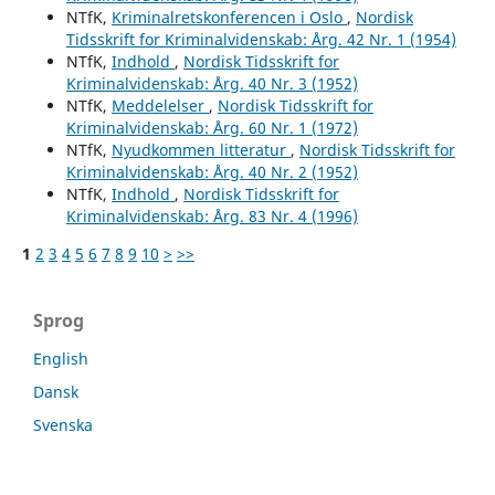
NTfK,
Kriminalretskonferencen i Oslo
,
Nordisk
Tidsskrift for Kriminalvidenskab: Årg. 42 Nr. 1 (1954)
NTfK,
Indhold
,
Nordisk Tidsskrift for
Kriminalvidenskab: Årg. 40 Nr. 3 (1952)
NTfK,
Meddelelser
,
Nordisk Tidsskrift for
Kriminalvidenskab: Årg. 60 Nr. 1 (1972)
NTfK,
Nyudkommen litteratur
,
Nordisk Tidsskrift for
Kriminalvidenskab: Årg. 40 Nr. 2 (1952)
NTfK,
Indhold
,
Nordisk Tidsskrift for
Kriminalvidenskab: Årg. 83 Nr. 4 (1996)
1
2
3
4
5
6
7
8
9
10
>
>>
Sprog
English
Dansk
Svenska