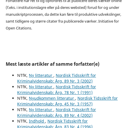
Forfattere har ret til og opfordres til at publicere deres værker online
(f.eks. i institutionslagre eller på deres websted) forud for og under
manuskriptprocessen, da dette kan føre til produktive udvekslinger,
samt tidligere og større citater fra publicerede værker. Initiative for
Open Citations.
Mest læste artikler af samme forfatter(e)
NTfK,
Ny litteratur
,
Nordisk Tidsskrift for
Kriminalvidenskab: Årg. 89 Nr. 3 (2002)
NTfK,
Ny litteratur
,
Nordisk Tidsskrift for
Kriminalvidenskab: Årg. 78 Nr. 1 (1991)
NTfK,
Nyudkommen litteratur
,
Nordisk Tidsskrift for
Kriminalvidenskab: Årg. 45 Nr. 3 (1957)
NTfK,
Ny litteratur
,
Nordisk Tidsskrift for
Kriminalvidenskab: Årg. 89 Nr. 4 (2002)
NTfK,
Indhold
,
Nordisk Tidsskrift for
Kriminalvidenskab: Årg. 83 Nr. 4 (1996)