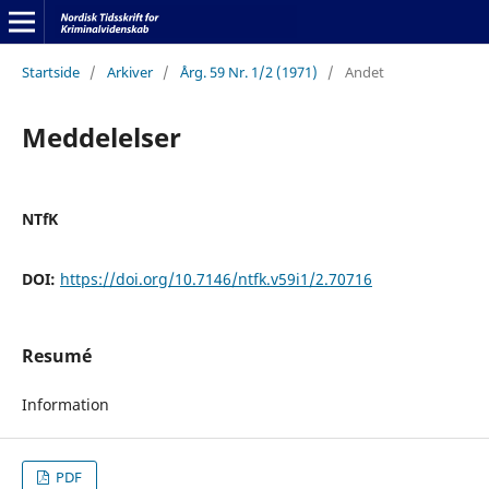
Startside
/
Arkiver
/
Årg. 59 Nr. 1/2 (1971)
/
Andet
Meddelelser
NTfK
DOI:
https://doi.org/10.7146/ntfk.v59i1/2.70716
Resumé
Information
PDF