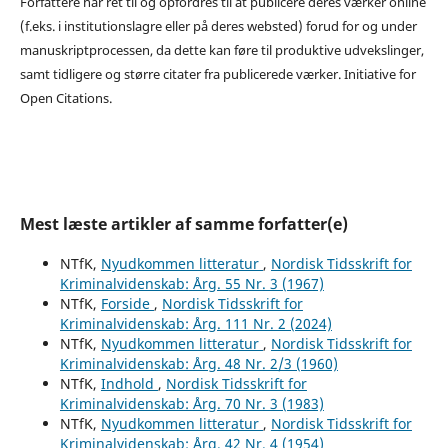
Forfattere har ret til og opfordres til at publicere deres værker online
(f.eks. i institutionslagre eller på deres websted) forud for og under
manuskriptprocessen, da dette kan føre til produktive udvekslinger,
samt tidligere og større citater fra publicerede værker. Initiative for
Open Citations.
Mest læste artikler af samme forfatter(e)
NTfK,
Nyudkommen litteratur
,
Nordisk Tidsskrift for
Kriminalvidenskab: Årg. 55 Nr. 3 (1967)
NTfK,
Forside
,
Nordisk Tidsskrift for
Kriminalvidenskab: Årg. 111 Nr. 2 (2024)
NTfK,
Nyudkommen litteratur
,
Nordisk Tidsskrift for
Kriminalvidenskab: Årg. 48 Nr. 2/3 (1960)
NTfK,
Indhold
,
Nordisk Tidsskrift for
Kriminalvidenskab: Årg. 70 Nr. 3 (1983)
NTfK,
Nyudkommen litteratur
,
Nordisk Tidsskrift for
Kriminalvidenskab: Årg. 42 Nr. 4 (1954)