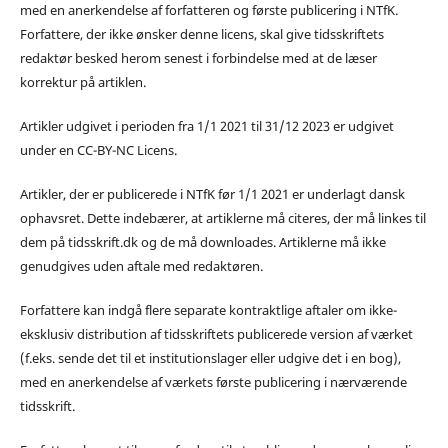
med en anerkendelse af forfatteren og første publicering i NTfK.
Forfattere, der ikke ønsker denne licens, skal give tidsskriftets
redaktør besked herom senest i forbindelse med at de læser
korrektur på artiklen.
Artikler udgivet i perioden fra 1/1 2021 til 31/12 2023 er udgivet
under en CC-BY-NC Licens.
Artikler, der er publicerede i NTfK før 1/1 2021 er underlagt dansk
ophavsret. Dette indebærer, at artiklerne må citeres, der må linkes til
dem på tidsskrift.dk og de må downloades. Artiklerne må ikke
genudgives uden aftale med redaktøren.
Forfattere kan indgå flere separate kontraktlige aftaler om ikke-
eksklusiv distribution af tidsskriftets publicerede version af værket
(f.eks. sende det til et institutionslager eller udgive det i en bog),
med en anerkendelse af værkets første publicering i nærværende
tidsskrift.