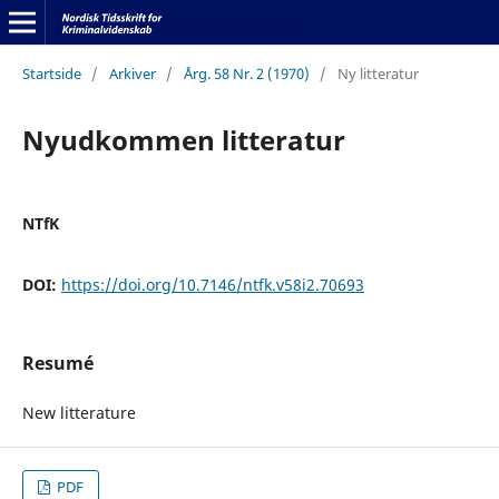
Startside
/
Arkiver
/
Årg. 58 Nr. 2 (1970)
/
Ny litteratur
Nyudkommen litteratur
NTfK
DOI:
https://doi.org/10.7146/ntfk.v58i2.70693
Resumé
New litterature
PDF