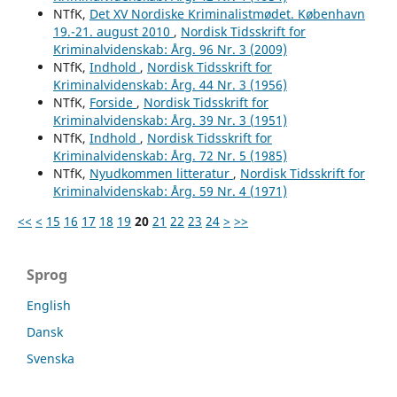
NTfK,
Det XV Nordiske Kriminalistmødet. København
19.-21. august 2010
,
Nordisk Tidsskrift for
Kriminalvidenskab: Årg. 96 Nr. 3 (2009)
NTfK,
Indhold
,
Nordisk Tidsskrift for
Kriminalvidenskab: Årg. 44 Nr. 3 (1956)
NTfK,
Forside
,
Nordisk Tidsskrift for
Kriminalvidenskab: Årg. 39 Nr. 3 (1951)
NTfK,
Indhold
,
Nordisk Tidsskrift for
Kriminalvidenskab: Årg. 72 Nr. 5 (1985)
NTfK,
Nyudkommen litteratur
,
Nordisk Tidsskrift for
Kriminalvidenskab: Årg. 59 Nr. 4 (1971)
<<
<
15
16
17
18
19
20
21
22
23
24
>
>>
Sprog
English
Dansk
Svenska