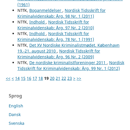
(1961)
NTfK,
Boganmeldelser
,
Nordisk Tidsskrift for
Kriminalvidenskab: Årg. 98 Nr. 1 (2011)
NTfK,
Indhold
,
Nordisk Tidsskrift for
Kriminalvidenskab: Årg. 97 Nr. 2 (2010)
NTfK,
Indhold
,
Nordisk Tidsskrift for
Kriminalvidenskab: Årg. 78 Nr. 1 (1991)
NTfK,
Det XV Nordiske Kriminalistmødet. København
19.-21. august 2010
,
Nordisk Tidsskrift for
Kriminalvidenskab: Årg. 96 Nr. 2 (2009)
NTfK,
De nordiske kriminalistforeninger 2011
,
Nordisk
Tidsskrift for Kriminalvidenskab: Årg. 99 Nr. 1 (2012)
<<
<
14
15
16
17
18
19
20
21
22
23
>
>>
Sprog
English
Dansk
Svenska