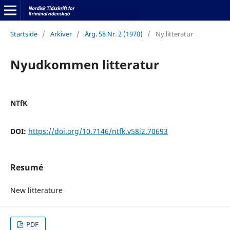
Startside
/
Arkiver
/
Årg. 58 Nr. 2 (1970)
/
Ny litteratur
Nyudkommen litteratur
NTfK
DOI:
https://doi.org/10.7146/ntfk.v58i2.70693
Resumé
New litterature
PDF