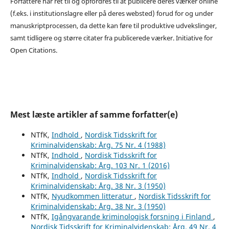
Forfattere har ret til og opfordres til at publicere deres værker online
(f.eks. i institutionslagre eller på deres websted) forud for og under
manuskriptprocessen, da dette kan føre til produktive udvekslinger,
samt tidligere og større citater fra publicerede værker. Initiative for
Open Citations.
Mest læste artikler af samme forfatter(e)
NTfK,
Indhold
,
Nordisk Tidsskrift for
Kriminalvidenskab: Årg. 75 Nr. 4 (1988)
NTfK,
Indhold
,
Nordisk Tidsskrift for
Kriminalvidenskab: Årg. 103 Nr. 1 (2016)
NTfK,
Indhold
,
Nordisk Tidsskrift for
Kriminalvidenskab: Årg. 38 Nr. 3 (1950)
NTfK,
Nyudkommen litteratur
,
Nordisk Tidsskrift for
Kriminalvidenskab: Årg. 38 Nr. 3 (1950)
NTfK,
Igångvarande kriminologisk forsning i Finland
,
Nordisk Tidsskrift for Kriminalvidenskab: Årg. 49 Nr. 4