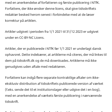
med en anerkendelse af forfatteren og første publicering i NTfK.
Forfattere, der ikke ønsker denne licens, skal give tidsskriftets
redaktør besked herom senest i forbindelse med at de læser
korrektur på artiklen.
Artikler udgivet i perioden fra 1/1 2021 til 31/12 2023 er udgivet
under en CC-BY-NC Licens.
Artikler, der er publicerede i NTfK før 1/1 2021 er underlagt dansk
ophavsret. Dette indebærer, at artiklerne må citeres, der må linkes til
dem på tidsskrift.dk og de må downloades. Artiklerne må ikke
genudgives uden aftale med redaktøren.
Forfattere kan indgå flere separate kontraktlige aftaler om ikke-
eksklusiv distribution af tidsskriftets publicerede version af værket
(f.eks. sende det til et institutionslager eller udgive det i en bog),
med en anerkendelse af værkets første publicering i nærværende
tidsskrift.