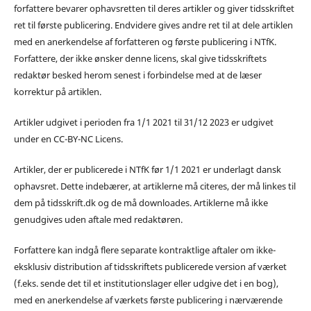
forfattere bevarer ophavsretten til deres artikler og giver tidsskriftet
ret til første publicering. Endvidere gives andre ret til at dele artiklen
med en anerkendelse af forfatteren og første publicering i NTfK.
Forfattere, der ikke ønsker denne licens, skal give tidsskriftets
redaktør besked herom senest i forbindelse med at de læser
korrektur på artiklen.
Artikler udgivet i perioden fra 1/1 2021 til 31/12 2023 er udgivet
under en CC-BY-NC Licens.
Artikler, der er publicerede i NTfK før 1/1 2021 er underlagt dansk
ophavsret. Dette indebærer, at artiklerne må citeres, der må linkes til
dem på tidsskrift.dk og de må downloades. Artiklerne må ikke
genudgives uden aftale med redaktøren.
Forfattere kan indgå flere separate kontraktlige aftaler om ikke-
eksklusiv distribution af tidsskriftets publicerede version af værket
(f.eks. sende det til et institutionslager eller udgive det i en bog),
med en anerkendelse af værkets første publicering i nærværende