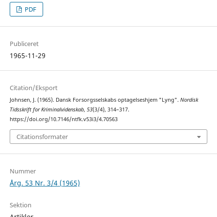
PDF
Publiceret
1965-11-29
Citation/Eksport
Johnsen, J. (1965). Dansk Forsorgsselskabs optagelseshjem "Lyng".
Nordisk
Tidsskrift for Kriminalvidenskab
,
53
(3/4), 314–317.
https://doi.org/10.7146/ntfk.v53i3/4.70563
Citationsformater
Nummer
Årg. 53 Nr. 3/4 (1965)
Sektion
Artikler