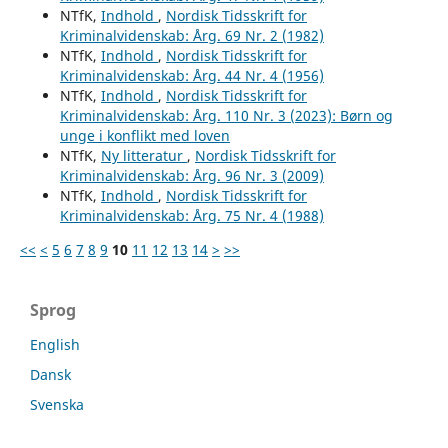
NTfK,
Indhold
,
Nordisk Tidsskrift for
Kriminalvidenskab: Årg. 69 Nr. 2 (1982)
NTfK,
Indhold
,
Nordisk Tidsskrift for
Kriminalvidenskab: Årg. 44 Nr. 4 (1956)
NTfK,
Indhold
,
Nordisk Tidsskrift for
Kriminalvidenskab: Årg. 110 Nr. 3 (2023): Børn og
unge i konflikt med loven
NTfK,
Ny litteratur
,
Nordisk Tidsskrift for
Kriminalvidenskab: Årg. 96 Nr. 3 (2009)
NTfK,
Indhold
,
Nordisk Tidsskrift for
Kriminalvidenskab: Årg. 75 Nr. 4 (1988)
<<
<
5
6
7
8
9
10
11
12
13
14
>
>>
Sprog
English
Dansk
Svenska