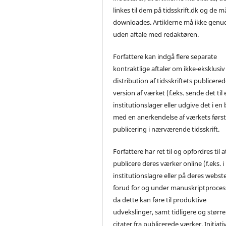
linkes til dem på tidsskrift.dk og de m
downloades. Artiklerne må ikke genu
uden aftale med redaktøren.
Forfattere kan indgå flere separate
kontraktlige aftaler om ikke-eksklusiv
distribution af tidsskriftets publicere
version af værket (f.eks. sende det til 
institutionslager eller udgive det i en
med en anerkendelse af værkets førs
publicering i nærværende tidsskrift.
Forfattere har ret til og opfordres til a
publicere deres værker online (f.eks. i
institutionslagre eller på deres webst
forud for og under manuskriptproces
da dette kan føre til produktive
udvekslinger, samt tidligere og større
citater fra publicerede værker. Initiati