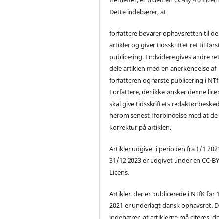
Dette indebærer, at
forfattere bevarer ophavsretten til de
artikler og giver tidsskriftet ret til førs
publicering. Endvidere gives andre ret 
dele artiklen med en anerkendelse af
forfatteren og første publicering i NTf
Forfattere, der ikke ønsker denne lice
skal give tidsskriftets redaktør beske
herom senest i forbindelse med at de
korrektur på artiklen.
Artikler udgivet i perioden fra 1/1 2021
31/12 2023 er udgivet under en CC-B
Licens.
Artikler, der er publicerede i NTfK før 
2021 er underlagt dansk ophavsret. D
indebærer, at artiklerne må citeres, d