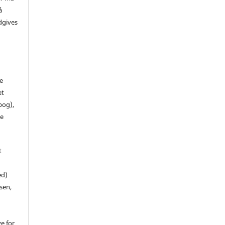
å
dgives
de
et
 bog),
te
t
ed)
sen,
ve for