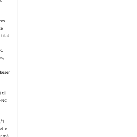
res
te
til at
K.
ns,
d
 læser
 til
Y-NC
1/1
ette
er må