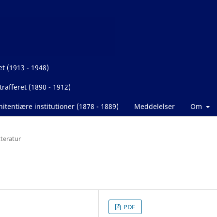
et (1913 - 1948)
rafferet (1890 - 1912)
itentiære institutioner (1878 - 1889)
Meddelelser
Om
tteratur
PDF