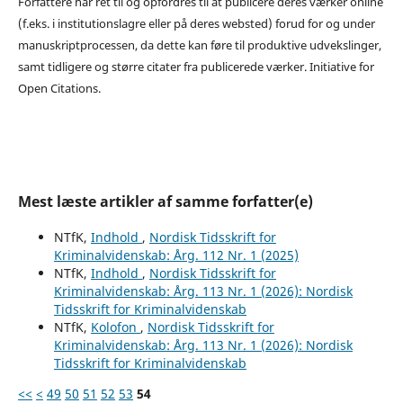
Forfattere har ret til og opfordres til at publicere deres værker online
(f.eks. i institutionslagre eller på deres websted) forud for og under
manuskriptprocessen, da dette kan føre til produktive udvekslinger,
samt tidligere og større citater fra publicerede værker. Initiative for
Open Citations.
Mest læste artikler af samme forfatter(e)
NTfK,
Indhold
,
Nordisk Tidsskrift for
Kriminalvidenskab: Årg. 112 Nr. 1 (2025)
NTfK,
Indhold
,
Nordisk Tidsskrift for
Kriminalvidenskab: Årg. 113 Nr. 1 (2026): Nordisk
Tidsskrift for Kriminalvidenskab
NTfK,
Kolofon
,
Nordisk Tidsskrift for
Kriminalvidenskab: Årg. 113 Nr. 1 (2026): Nordisk
Tidsskrift for Kriminalvidenskab
<<
<
49
50
51
52
53
54