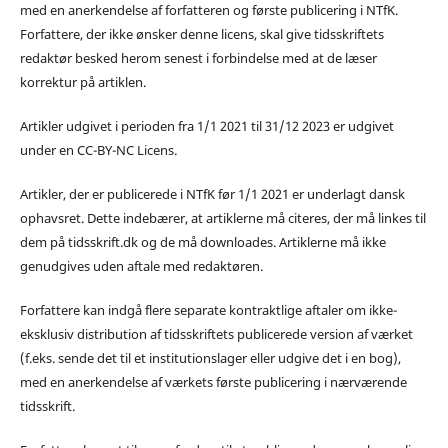
med en anerkendelse af forfatteren og første publicering i NTfK.
Forfattere, der ikke ønsker denne licens, skal give tidsskriftets
redaktør besked herom senest i forbindelse med at de læser
korrektur på artiklen.
Artikler udgivet i perioden fra 1/1 2021 til 31/12 2023 er udgivet
under en CC-BY-NC Licens.
Artikler, der er publicerede i NTfK før 1/1 2021 er underlagt dansk
ophavsret. Dette indebærer, at artiklerne må citeres, der må linkes til
dem på tidsskrift.dk og de må downloades. Artiklerne må ikke
genudgives uden aftale med redaktøren.
Forfattere kan indgå flere separate kontraktlige aftaler om ikke-
eksklusiv distribution af tidsskriftets publicerede version af værket
(f.eks. sende det til et institutionslager eller udgive det i en bog),
med en anerkendelse af værkets første publicering i nærværende
tidsskrift.