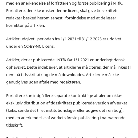
med en anerkendelse af forfatteren og første publicering i NTfK.
Forfattere, der ikke ønsker denne licens, skal give tidsskriftets
redaktør besked herom senest i forbindelse med at de læser
korrektur på artiklen.
Artikler udgivet i perioden fra 1/1 2021 til 31/12 2023 er udgivet
under en CC-BY-NC Licens.
Artikler, der er publicerede i NTfK før 1/1 2021 er underlagt dansk
ophavsret. Dette indebærer, at artiklerne må citeres, der må linkes til
dem på tidsskrift.dk og de må downloades. Artiklerne må ikke
genudgives uden aftale med redaktøren.
Forfattere kan indgå flere separate kontraktlige aftaler om ikke-
eksklusiv distribution af tidsskriftets publicerede version af værket
(f.eks. sende det til et institutionslager eller udgive det i en bog),
med en anerkendelse af værkets første publicering i nærværende
tidsskrift.