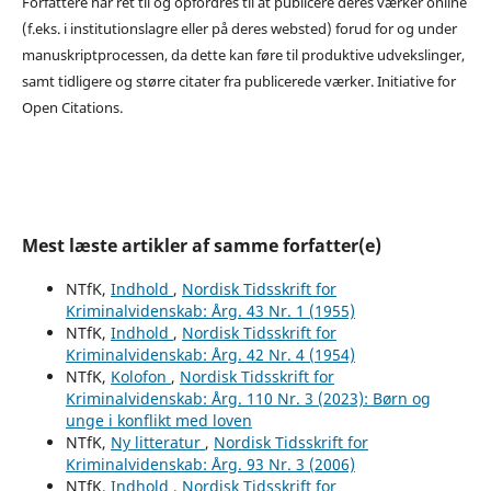
Forfattere har ret til og opfordres til at publicere deres værker online
(f.eks. i institutionslagre eller på deres websted) forud for og under
manuskriptprocessen, da dette kan føre til produktive udvekslinger,
samt tidligere og større citater fra publicerede værker. Initiative for
Open Citations.
Mest læste artikler af samme forfatter(e)
NTfK,
Indhold
,
Nordisk Tidsskrift for
Kriminalvidenskab: Årg. 43 Nr. 1 (1955)
NTfK,
Indhold
,
Nordisk Tidsskrift for
Kriminalvidenskab: Årg. 42 Nr. 4 (1954)
NTfK,
Kolofon
,
Nordisk Tidsskrift for
Kriminalvidenskab: Årg. 110 Nr. 3 (2023): Børn og
unge i konflikt med loven
NTfK,
Ny litteratur
,
Nordisk Tidsskrift for
Kriminalvidenskab: Årg. 93 Nr. 3 (2006)
NTfK,
Indhold
,
Nordisk Tidsskrift for