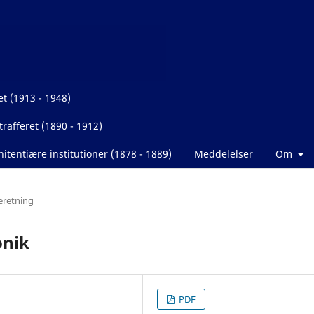
et (1913 - 1948)
rafferet (1890 - 1912)
itentiære institutioner (1878 - 1889)
Meddelelser
Om
eretning
onik
PDF