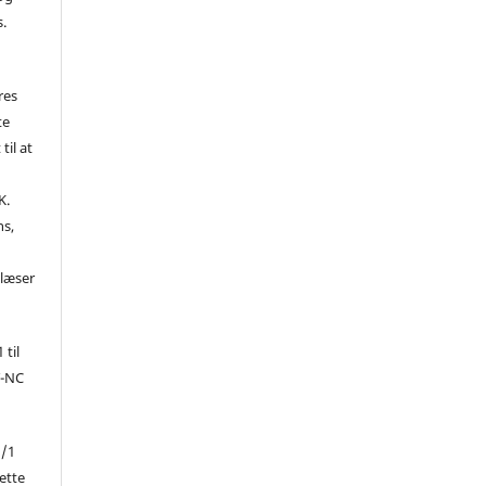
s.
res
te
til at
K.
ns,
d
 læser
 til
Y-NC
1/1
ette