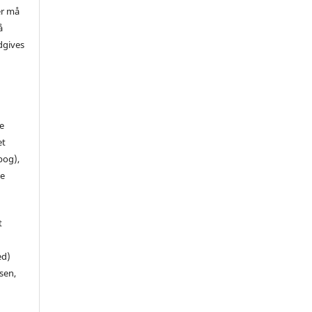
er må
å
dgives
de
et
 bog),
te
t
ed)
sen,