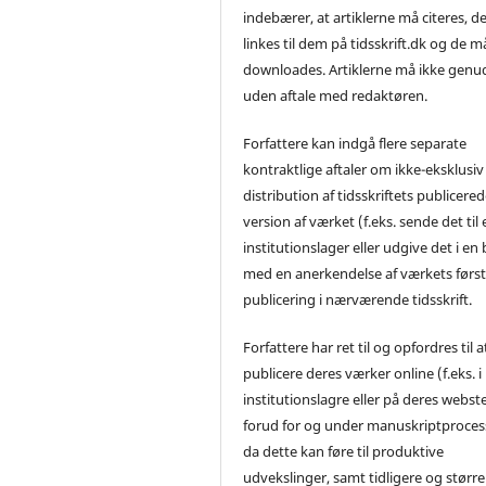
indebærer, at artiklerne må citeres, d
linkes til dem på tidsskrift.dk og de m
downloades. Artiklerne må ikke genu
uden aftale med redaktøren.
Forfattere kan indgå flere separate
kontraktlige aftaler om ikke-eksklusiv
distribution af tidsskriftets publicere
version af værket (f.eks. sende det til 
institutionslager eller udgive det i en
med en anerkendelse af værkets førs
publicering i nærværende tidsskrift.
Forfattere har ret til og opfordres til a
publicere deres værker online (f.eks. i
institutionslagre eller på deres webst
forud for og under manuskriptproces
da dette kan føre til produktive
udvekslinger, samt tidligere og større