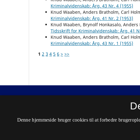
Kriminalvidenskab: Årg. 43 Nr. 4 (1955)
Knud Waaben, Anders Bratholm, Carl Hol
Kriminalvidenskab: Årg. 41 Nr. 2 (1953)
Knud Waaben, Brynolf Honkasalo, Anders 
Tidsskrift for Kriminalvidenskab: Årg. 41 N
Knud Waaben, Anders Bratholm, Carl Hol
Kriminalvidenskab: Årg. 43 Nr. 1 (1955)
1
2
3
4
5
6
>
>>
Nordisk Tidsskrift for Kriminalvidenskab
D
ISSN 0029-1528 (Trykt)
Denne hjemmeside bruger cookies til at forbedre brugerople
ISSN 2446-3051 (Online)
Tilgængelighedserklæring