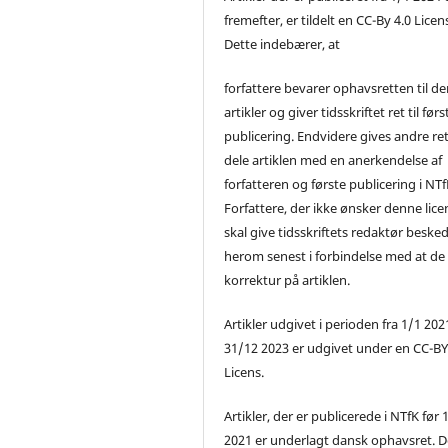
fremefter, er tildelt en CC-By 4.0 Licen
Dette indebærer, at
forfattere bevarer ophavsretten til de
artikler og giver tidsskriftet ret til førs
publicering. Endvidere gives andre ret 
dele artiklen med en anerkendelse af
forfatteren og første publicering i NTf
Forfattere, der ikke ønsker denne lice
skal give tidsskriftets redaktør beske
herom senest i forbindelse med at de
korrektur på artiklen.
Artikler udgivet i perioden fra 1/1 2021
31/12 2023 er udgivet under en CC-B
Licens.
Artikler, der er publicerede i NTfK før 
2021 er underlagt dansk ophavsret. D