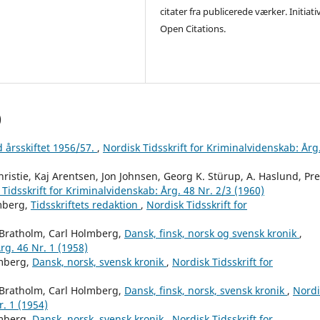
citater fra publicerede værker. Initiati
Open Citations.
)
 årsskiftet 1956/57.
,
Nordisk Tidsskrift for Kriminalvidenskab: Årg
ristie, Kaj Arentsen, Jon Johnsen, Georg K. Stürup, A. Haslund, Pr
Tidsskrift for Kriminalvidenskab: Årg. 48 Nr. 2/3 (1960)
mberg,
Tidsskriftets redaktion
,
Nordisk Tidsskrift for
Bratholm, Carl Holmberg,
Dansk, finsk, norsk og svensk kronik
,
rg. 46 Nr. 1 (1958)
mberg,
Dansk, norsk, svensk kronik
,
Nordisk Tidsskrift for
Bratholm, Carl Holmberg,
Dansk, finsk, norsk, svensk kronik
,
Nordi
r. 1 (1954)
mberg,
Dansk, norsk, svensk kronik
,
Nordisk Tidsskrift for