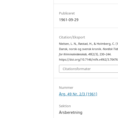
Publiceret
1961-09-29
Citation/Eksport
Nielsen, L. N., Røstad, H., & Holmberg, C. (
Dansk, norsk og svensk kronik.
Nordisk Tids
for Kriminalvidenskab
,
49
(2/3), 230–244.
https://doi.org/10.7146/ntfk.v49i2/3.70476
Citationsformater
Nummer
Årg. 49 Nr. 2/3 (1961)
Sektion
Årsberetning