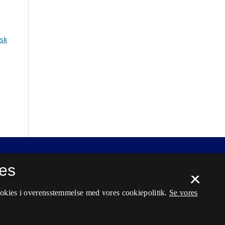
sk
es
×
ookies i overensstemmelse med vores cookiepolitik.
Se vores