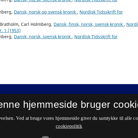
mberg,
Dansk, norsk og svensk kronik
,
Nordisk Tidsskrift for
Bratholm, Carl Holmberg,
Dansk, finsk, norsk, svensk kronik
,
Nordi
r. 1 (1953)
mberg,
Dansk, norsk, svensk kronik
,
Nordisk Tidsskrift for
enne hjemmeside bruger cooki
velsen. Ved at bruge vores hjemmeside giver du samtykke til alle c
cookiepolitik