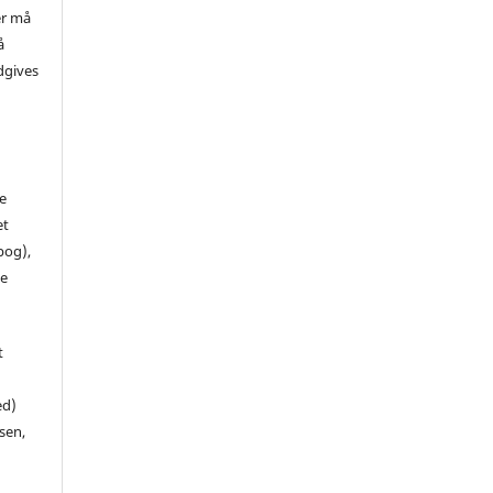
er må
å
dgives
de
et
 bog),
te
t
ed)
sen,