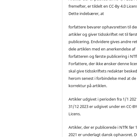
fremefter, er tildelt en CC-By 4.0 Licen
Dette indebærer, at
forfattere bevarer ophavsretten til de
artikler og giver tidsskriftet ret til førs
publicering. Endvidere gives andre ret 
dele artiklen med en anerkendelse af
forfatteren og første publicering i NTf
Forfattere, der ikke ønsker denne lice
skal give tidsskriftets redaktør beske
herom senest i forbindelse med at de
korrektur på artiklen.
Artikler udgivet i perioden fra 1/1 2021
31/12 2023 er udgivet under en CC-B
Licens.
Artikler, der er publicerede i NTfK før 
2021 er underlagt dansk ophavsret. D