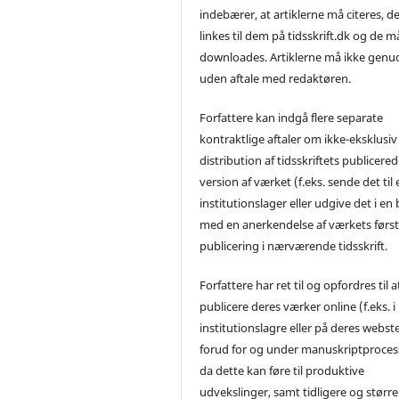
indebærer, at artiklerne må citeres, d
linkes til dem på tidsskrift.dk og de m
downloades. Artiklerne må ikke genu
uden aftale med redaktøren.
Forfattere kan indgå flere separate
kontraktlige aftaler om ikke-eksklusiv
distribution af tidsskriftets publicere
version af værket (f.eks. sende det til 
institutionslager eller udgive det i en
med en anerkendelse af værkets førs
publicering i nærværende tidsskrift.
Forfattere har ret til og opfordres til a
publicere deres værker online (f.eks. i
institutionslagre eller på deres webst
forud for og under manuskriptproces
da dette kan føre til produktive
udvekslinger, samt tidligere og større