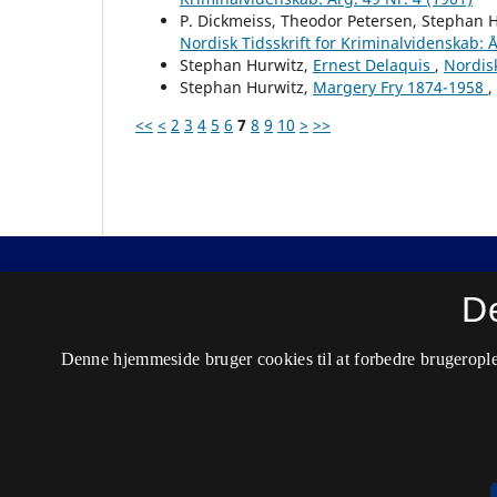
P. Dickmeiss, Theodor Petersen, Stephan Hu
Nordisk Tidsskrift for Kriminalvidenskab: Å
Stephan Hurwitz,
Ernest Delaquis
,
Nordisk
Stephan Hurwitz,
Margery Fry 1874-1958
,
<<
<
2
3
4
5
6
7
8
9
10
>
>>
Nordisk Tidsskrift for Kriminalvidenskab
D
ISSN 0029-1528 (Trykt)
Denne hjemmeside bruger cookies til at forbedre brugerople
ISSN 2446-3051 (Online)
Tilgængelighedserklæring