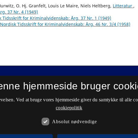
rwitz, O. Hj. Granfelt, Louis Le Maire, Niels Heltberg,
Litteratur
,
rg. 37 Nr. 4 (1949)
 Tidsskrift for Kriminalvidenskab: Årg. 37 Nr. 1 (1949)
Nordisk Tidsskrift for Kriminalvidenskab: Årg. 46 Nr. 3/4 (1958)
enne hjemmeside bruger cooki
velsen. Ved at bruge vores hjemmeside giver du samtykke til alle c
cookiepolitik
Absolut nødvendige