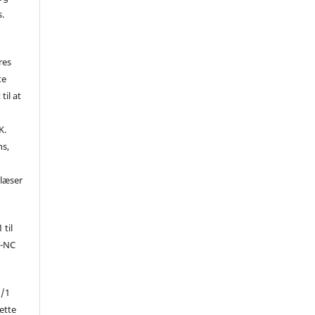
s.
res
te
til at
K.
ns,
d
 læser
 til
Y-NC
1/1
ette